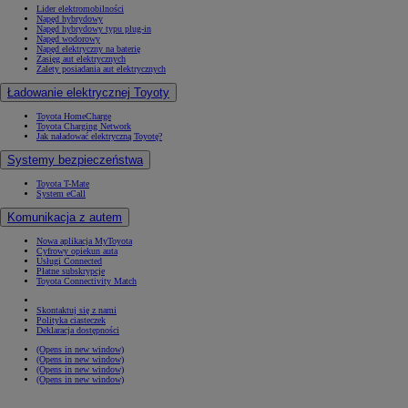
Lider elektromobilności
Napęd hybrydowy
Napęd hybrydowy typu plug-in
Napęd wodorowy
Napęd elektryczny na baterię
Zasięg aut elektrycznych
Zalety posiadania aut elektrycznych
Ładowanie elektrycznej Toyoty
Toyota HomeCharge
Toyota Charging Network
Jak naładować elektryczną Toyotę?
Systemy bezpieczeństwa
Toyota T-Mate
System eCall
Komunikacja z autem
Nowa aplikacja MyToyota
Cyfrowy opiekun auta
Usługi Connected
Płatne subskrypcje
Toyota Connectivity Match
Skontaktuj się z nami
Polityka ciasteczek
Deklaracja dostępności
(Opens in new window)
(Opens in new window)
(Opens in new window)
(Opens in new window)