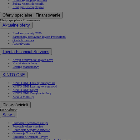
Umów się na jazdę testową
Zobacz wszystkie cenniki
Konfiguruj swoją Toyotę
Oferty specjalne i Finansowanie
Oferty specjalne i Finansowanie
Aktualne oferty
Finał wyprzedaży 2025
Samochody dostawcze Toyota Professional
Oferta biznesowa
Auta używane
Toyota Financial Services
Kredyt niższych rat Toyota Easy
Kredyt standardowy
Leasing standardowy
KINTO ONE
KINTO ONE Leasing niższych rat
KINTO ONE Leasing konsumencki
KINTO ONE Najem
KINTO ONE Zarządzanie flotą
KINTO Mobility
Dla właścicieli
Dla właścicieli
Serwis
Promocje i sezonowe usługi
Pozostałe oferty serwisu
Rezerwacja wizyty w serwisie
Gwarancja Toyota Relax
Pozostałe Gwarancje Toyoty