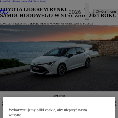
Przejdź do głównej zawartości
(Press Enter)
TOYOTA LIDEREM RYNKU
Otwórz menu
SAMOCHODOWEGO W STYCZNIU 2021 ROKU
COROLLA I YARIS NAJCZĘŚCIEJ REJESTROWANYMI MODELAMI W POLSCE
2021-02-04
W styczniu 2021 roku Toyota zarejestrowała łącznie 5857 samochodów osobowych i zajęła pierwsze miejsce
z przewagą ponad 1700 egz. nad kolejną marką. Najpopularniejszymi modelami w tym okresie były Corolla
i Yaris, a w pierwszej dziesiątce znalazły się także RAV4 i Toyota C-HR.
Wykorzystujemy pliki cookie, aby ulepszyć naszą
witrynę