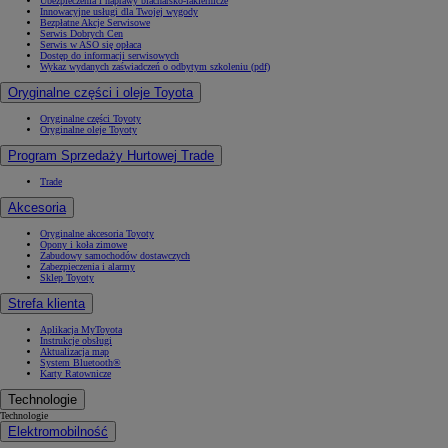
Ubezpieczenia i naprawy blacharsko-lakiernicze
Innowacyjne usługi dla Twojej wygody
Bezpłatne Akcje Serwisowe
Serwis Dobrych Cen
Serwis w ASO się opłaca
Dostęp do informacji serwisowych
Wykaz wydanych zaświadczeń o odbytym szkoleniu (pdf)
Oryginalne części i oleje Toyota
Oryginalne części Toyoty
Oryginalne oleje Toyoty
Program Sprzedaży Hurtowej Trade
Trade
Akcesoria
Oryginalne akcesoria Toyoty
Opony i koła zimowe
Zabudowy samochodów dostawczych
Zabezpieczenia i alarmy
Sklep Toyoty
Strefa klienta
Aplikacja MyToyota
Instrukcje obsługi
Aktualizacja map
System Bluetooth®
Karty Ratownicze
Technologie
Technologie
Elektromobilność