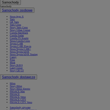
Samochody
Samochody
Samochody osobowe
Nowe Aygo X
Yaris
GR Yaris
Yaris Cross
Nowy Yaris Cross
Nowy Urban Cruiser
Corolla Hatchback
Corolla Sedan
Corolla TS Kombi
Nowa Corolla Cross
Toyota C-HR
Toyota C-HR Plug-in
Nowa Toyota C-HR+
Nowa Toyota bZ4X
Nowa Toyota bZ4X Touring
Camry
Prius
Mirai
Nowy RAV4
Land Cruiser
Nowy GR GT
Samochody dostawcze
Hilux
Nowy Hilux
Nowy Hilux Electric
PROACE Max
PROACE
PROACE Verso
PROACE CITY
PROACE CITY Verso
Samochody używane