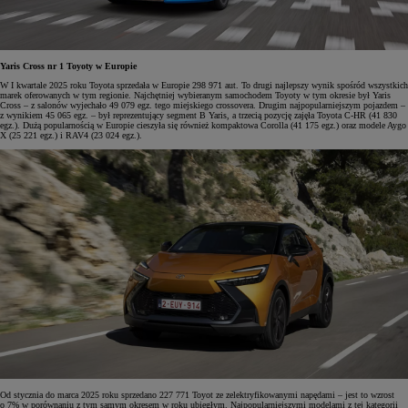
Yaris Cross nr 1 Toyoty w Europie
W I kwartale 2025 roku Toyota sprzedała w Europie 298 971 aut. To drugi najlepszy wynik spośród wszystkich
marek oferowanych w tym regionie. Najchętniej wybieranym samochodem Toyoty w tym okresie był Yaris
Cross – z salonów wyjechało 49 079 egz. tego miejskiego crossovera. Drugim najpopularniejszym pojazdem –
z wynikiem 45 065 egz. – był reprezentujący segment B Yaris, a trzecią pozycję zajęła Toyota C-HR (41 830
egz.). Dużą popularnością w Europie cieszyła się również kompaktowa Corolla (41 175 egz.) oraz modele Aygo
X (25 221 egz.) i RAV4 (23 024 egz.).
Od stycznia do marca 2025 roku sprzedano 227 771 Toyot ze zelektryfikowanymi napędami – jest to wzrost
o 7% w porównaniu z tym samym okresem w roku ubiegłym. Najpopularniejszymi modelami z tej kategorii