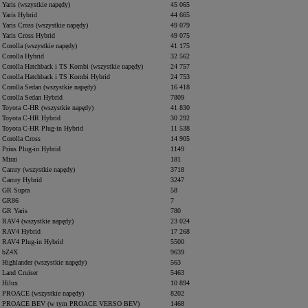
Yaris (wszystkie napędy)
45 065
Yaris Hybrid
44 665
Yaris Cross (wszystkie napędy)
49 079
Yaris Cross Hybrid
49 075
Corolla (wszystkie napędy)
41 175
Corolla Hybrid
32 562
Corolla Hatchback i TS Kombi (wszystkie napędy)
24 757
Corolla Hatchback i TS Kombi Hybrid
24 753
Corolla Sedan (wszystkie napędy)
16 418
Corolla Sedan Hybrid
7809
Toyota C-HR (wszystkie napędy)
41 830
Toyota C-HR Hybrid
30 292
Toyota C-HR Plug-in Hybrid
11 538
Corolla Cross
14 905
Prius Plug-in Hybrid
1149
Mirai
181
Camry (wszystkie napędy)
3718
Camry Hybrid
3247
GR Supra
58
GR86
7
GR Yaris
780
RAV4 (wszystkie napędy)
23 024
RAV4 Hybrid
17 268
RAV4 Plug-in Hybrid
5500
bZ4X
9639
Highlander (wszystkie napędy)
563
Land Cruiser
5463
Hilux
10 894
PROACE (wszystkie napędy)
8202
PROACE BEV (w tym PROACE VERSO BEV)
1468