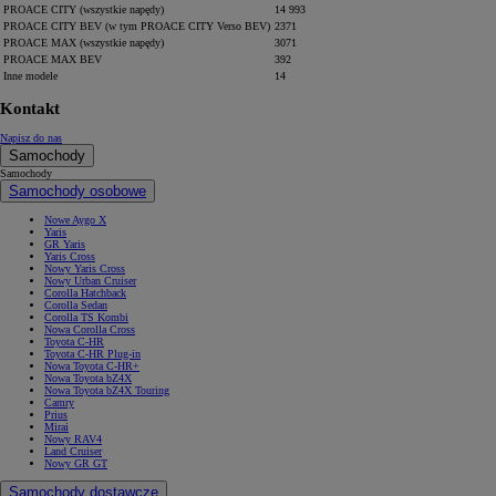
PROACE CITY (wszystkie napędy)
14 993
PROACE CITY BEV (w tym PROACE CITY Verso BEV)
2371
PROACE MAX (wszystkie napędy)
3071
PROACE MAX BEV
392
Inne modele
14
Kontakt
Napisz do nas
Samochody
Samochody
Samochody osobowe
Nowe Aygo X
Yaris
GR Yaris
Yaris Cross
Nowy Yaris Cross
Nowy Urban Cruiser
Corolla Hatchback
Corolla Sedan
Corolla TS Kombi
Nowa Corolla Cross
Toyota C-HR
Toyota C-HR Plug-in
Nowa Toyota C-HR+
Nowa Toyota bZ4X
Nowa Toyota bZ4X Touring
Camry
Prius
Mirai
Nowy RAV4
Land Cruiser
Nowy GR GT
Samochody dostawcze