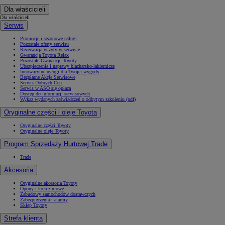
Dla właścicieli
Dla właścicieli
Serwis
Promocje i sezonowe usługi
Pozostałe oferty serwisu
Rezerwacja wizyty w serwisie
Gwarancja Toyota Relax
Pozostałe Gwarancje Toyoty
Ubezpieczenia i naprawy blacharsko-lakiernicze
Innowacyjne usługi dla Twojej wygody
Bezpłatne Akcje Serwisowe
Serwis Dobrych Cen
Serwis w ASO się opłaca
Dostęp do informacji serwisowych
Wykaz wydanych zaświadczeń o odbytym szkoleniu (pdf)
Oryginalne części i oleje Toyota
Oryginalne części Toyoty
Oryginalne oleje Toyoty
Program Sprzedaży Hurtowej Trade
Trade
Akcesoria
Oryginalne akcesoria Toyoty
Opony i koła zimowe
Zabudowy samochodów dostawczych
Zabezpieczenia i alarmy
Sklep Toyoty
Strefa klienta