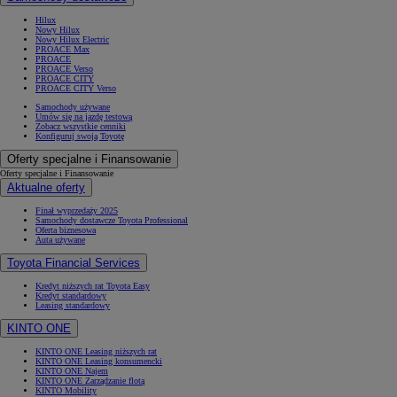
Hilux
Nowy Hilux
Nowy Hilux Electric
PROACE Max
PROACE
PROACE Verso
PROACE CITY
PROACE CITY Verso
Samochody używane
Umów się na jazdę testową
Zobacz wszystkie cenniki
Konfiguruj swoją Toyotę
Oferty specjalne i Finansowanie
Oferty specjalne i Finansowanie
Aktualne oferty
Finał wyprzedaży 2025
Samochody dostawcze Toyota Professional
Oferta biznesowa
Auta używane
Toyota Financial Services
Kredyt niższych rat Toyota Easy
Kredyt standardowy
Leasing standardowy
KINTO ONE
KINTO ONE Leasing niższych rat
KINTO ONE Leasing konsumencki
KINTO ONE Najem
KINTO ONE Zarządzanie flotą
KINTO Mobility