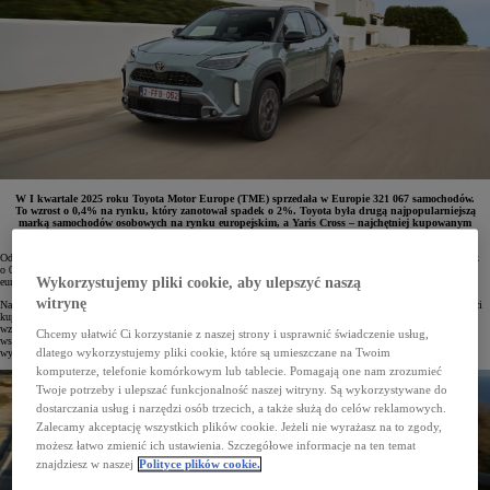
W I kwartale 2025 roku Toyota Motor Europe (TME) sprzedała w Europie 321 067 samochodów.
To wzrost o 0,4% na rynku, który zanotował spadek o 2%. Toyota była drugą najpopularniejszą
marką samochodów osobowych na rynku europejskim, a Yaris Cross – najchętniej kupowanym
modelem marki.
Od stycznia do marca 2025 roku Toyota Motor Europe (TME) sprzedała 321 067 samochodów. Był to wynik
o 0,4% lepszym niż w analogicznym okresie roku ubiegłego. Warto odnotować, że w tym samym czasie
Wykorzystujemy pliki cookie, aby ulepszyć naszą
europejski rynek samochodów osobowych zanotował spadek o 2%.
witrynę
Na początku 2025 roku sprzedaż napędzały zelektryfikowane modele Toyoty i Lexusa. W I kwartale br. klienci
kupili łącznie 248 842 egz. bezemisyjnych lub niskoemisyjnymi samochodów, co jest 7-procentowym
wzrostem rok do roku. W Europie Zachodniej, w tym w Polsce, takie samochody stanowiły aż 80%
Chcemy ułatwić Ci korzystanie z naszej strony i usprawnić świadczenie usług,
wszystkich pojazdów, które opuściły salony Toyoty i Lexusa. W całej Europie udział zelektryfikowanych aut
dlatego wykorzystujemy pliki cookie, które są umieszczane na Twoim
wyniósł 78% sprzedaży TME.
komputerze, telefonie komórkowym lub tablecie. Pomagają one nam zrozumieć
Twoje potrzeby i ulepszać funkcjonalność naszej witryny. Są wykorzystywane do
dostarczania usług i narzędzi osób trzecich, a także służą do celów reklamowych.
Zalecamy akceptację wszystkich plików cookie. Jeżeli nie wyrażasz na to zgody,
możesz łatwo zmienić ich ustawienia. Szczegółowe informacje na ten temat
znajdziesz w naszej
Polityce plików cookie.