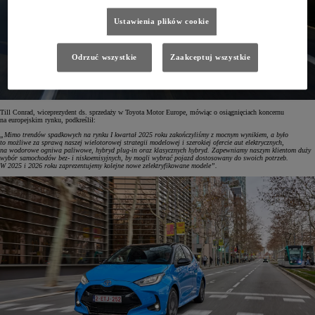
Ustawienia plików cookie
Odrzuć wszystkie
Zaakceptuj wszystkie
Till Conrad, wiceprezydent ds. sprzedaży w Toyota Motor Europe, mówiąc o osiągnięciach koncernu
na europejskim rynku, podkreślił:
„Mimo trendów spadkowych na rynku I kwartał 2025 roku zakończyliśmy z mocnym wynikiem, a było
to możliwe za sprawą naszej wielotorowej strategii modelowej i szerokiej ofercie aut elektrycznych,
na wodorowe ogniwa paliwowe, hybryd plug-in oraz klasycznych hybryd. Zapewniamy naszym klientom duży
wybór samochodów bez- i niskoemisyjnych, by mogli wybrać pojazd dostosowany do swoich potrzeb.
W 2025 i 2026 roku zaprezentujemy kolejne nowe zelektryfikowane modele”.