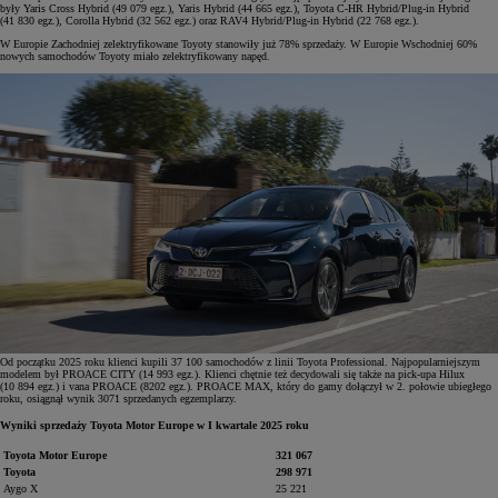
były Yaris Cross Hybrid (49 079 egz.), Yaris Hybrid (44 665 egz.), Toyota C-HR Hybrid/Plug-in Hybrid
(41 830 egz.), Corolla Hybrid (32 562 egz.) oraz RAV4 Hybrid/Plug-in Hybrid (22 768 egz.).
W Europie Zachodniej zelektryfikowane Toyoty stanowiły już 78% sprzedaży. W Europie Wschodniej 60%
nowych samochodów Toyoty miało zelektryfikowany napęd.
Od początku 2025 roku klienci kupili 37 100 samochodów z linii Toyota Professional. Najpopularniejszym
modelem był PROACE CITY (14 993 egz.). Klienci chętnie też decydowali się także na pick-upa Hilux
(10 894 egz.) i vana PROACE (8202 egz.). PROACE MAX, który do gamy dołączył w 2. połowie ubiegłego
roku, osiągnął wynik 3071 sprzedanych egzemplarzy.
Wyniki sprzedaży Toyota Motor Europe w I kwartale 2025 roku
Toyota Motor Europe
321 067
Toyota
298 971
Aygo X
25 221