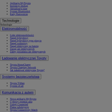
Aplikacja MyToyota
Instrukcje obsługi
Aktualizacja map
System Bluetooth®
Karty Ratownicze
Technologie
Technologie
Elektromobilność
Lider elektromobilności
Napęd hybrydowy
Napęd hybrydowy typu plug-in
Napęd wodorowy
Napęd elektryczny na baterię
Zasięg aut elektrycznych
Zalety posiadania aut elektrycznych
Ładowanie elektrycznej Toyoty
Toyota HomeCharge
Toyota Charging Network
Jak naładować elektryczną Toyotę?
Systemy bezpieczeństwa
Toyota T-Mate
System eCall
Komunikacja z autem
Nowa aplikacja MyToyota
Cyfrowy opiekun auta
Usługi Connected
Płatne subskrypcje
Toyota Connectivity Match