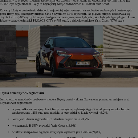
znajdziemy aż 5 Toyot. Liderem zestawienia jest Corolla – od stycznia do września br. do firm trafiło już
16 054 egz. tego modelu. Były to najczęściej wersje nadwoziowe TS Kombi oraz Sedan.
Czwartą lokatę w zestawieniu dziesięciu najczęściej rejestrowanych samochodów osobowych i dostawczych
przez firmy zajął oszczędny miejski Yaris z wynikiem 5649 rejestracji. Na piątym miejscu uplasowała się
Toyota C-HR (5635 egz.), która jest dostępna zarówno jako pełna hybryda, jak i hybryda typu plug-in. Ósmą
lokatę w zestawieniu zajął PROACE CITY (4785 egz.), a dziewiąte miejsce Yaris Cross (4776 egz.).
Toyota dominuje w 5 segmentach
Jeśli chodzi o samochody osobowe – modele Toyoty zostały sklasyfikowane na pierwszym miejscu w aż
5 rynkowych segmentach:
w przypadku najmniejszych aut firmy najczęściej wybierają Aygo X – od początku roku łącznie
zarejestrowano 1158 egz. tego modelu, a jego udział w klasie wynosi 49,2%.
Yaris jest liderem segmentu B z udziałem na poziomie 23,7%,
w segmencie B SUV prowadzi Yaris Cross (18,9%)
w klasie kompaktów najpopularniejszym wyborem jest Corolla (26,8%).