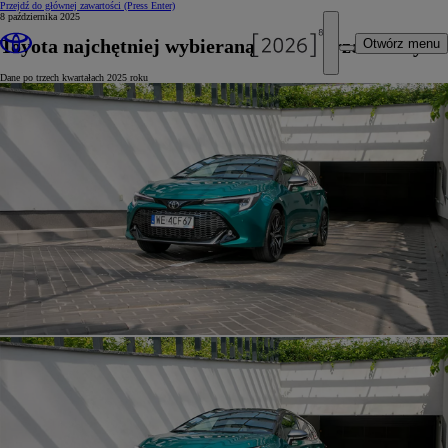
Przejdź do głównej zawartości
(Press Enter)
8 października 2025
Toyota najchętniej wybieraną marką przez firmy
Otwórz menu
Dane po trzech kwartałach 2025 roku