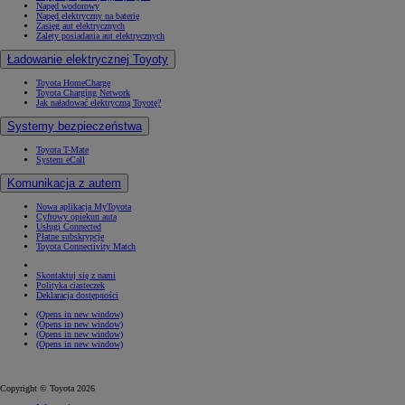
Napęd wodorowy
Napęd elektryczny na baterię
Zasięg aut elektrycznych
Zalety posiadania aut elektrycznych
Ładowanie elektrycznej Toyoty
Toyota HomeCharge
Toyota Charging Network
Jak naładować elektryczną Toyotę?
Systemy bezpieczeństwa
Toyota T-Mate
System eCall
Komunikacja z autem
Nowa aplikacja MyToyota
Cyfrowy opiekun auta
Usługi Connected
Płatne subskrypcje
Toyota Connectivity Match
Skontaktuj się z nami
Polityka ciasteczek
Deklaracja dostępności
(Opens in new window)
(Opens in new window)
(Opens in new window)
(Opens in new window)
Copyright © Toyota 2026