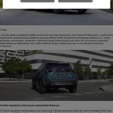
I dalej:
„Szeroka gama oszczędnych modeli osobowych oraz auta dostawcze z linii Toyota Professional z możliwością
zamówienia specjalistycznej zabudowy pozwala dobrać model do potrzeb prowadzonej działalności. Liczne
programy gwarancyjne, atrakcyjne i elastyczne formy finansowania oraz duża sieć serwisowa to pewność
bezproblemowej eksploatacji oraz niskie całkowite koszty użytkowania aut, co ma kluczowe znaczenie
w biznesie”.
Corolla najczęściej wybieranym samochodem flotowym
W Top10 najczęściej rejestrowanych aut osobowych i dostawczych przez firmy po trzech kwartałach 2025 roku