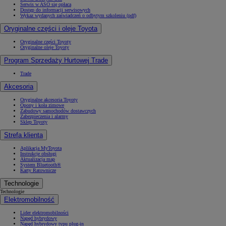
Serwis w ASO się opłaca
Dostęp do informacji serwisowych
Wykaz wydanych zaświadczeń o odbytym szkoleniu (pdf)
Oryginalne części i oleje Toyota
Oryginalne części Toyoty
Oryginalne oleje Toyoty
Program Sprzedaży Hurtowej Trade
Trade
Akcesoria
Oryginalne akcesoria Toyoty
Opony i koła zimowe
Zabudowy samochodów dostawczych
Zabezpieczenia i alarmy
Sklep Toyoty
Strefa klienta
Aplikacja MyToyota
Instrukcje obsługi
Aktualizacja map
System Bluetooth®
Karty Ratownicze
Technologie
Technologie
Elektromobilność
Lider elektromobilności
Napęd hybrydowy
Napęd hybrydowy typu plug-in