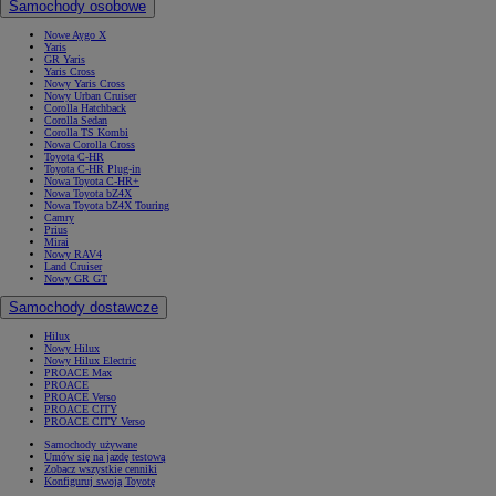
Samochody osobowe
Nowe Aygo X
Yaris
GR Yaris
Yaris Cross
Nowy Yaris Cross
Nowy Urban Cruiser
Corolla Hatchback
Corolla Sedan
Corolla TS Kombi
Nowa Corolla Cross
Toyota C-HR
Toyota C-HR Plug-in
Nowa Toyota C-HR+
Nowa Toyota bZ4X
Nowa Toyota bZ4X Touring
Camry
Prius
Mirai
Nowy RAV4
Land Cruiser
Nowy GR GT
Samochody dostawcze
Hilux
Nowy Hilux
Nowy Hilux Electric
PROACE Max
PROACE
PROACE Verso
PROACE CITY
PROACE CITY Verso
Samochody używane
Umów się na jazdę testową
Zobacz wszystkie cenniki
Konfiguruj swoją Toyotę