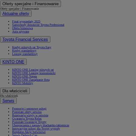
Oferty specjalne i Finansowanie
Oferty specjalne i Finansowanie
Aktualne oferty
Finał wyprzedaży 2025
Samochody dostawcze Toyota Professional
Oferta biznesowa
Auta używane
Toyota Financial Services
Kredyt niższych rat Toyota Easy
Kredyt standardowy
Leasing standardowy
KINTO ONE
KINTO ONE Leasing niższych rat
KINTO ONE Leasing konsumencki
KINTO ONE Najem
KINTO ONE Zarządzanie flotą
KINTO Mobility
Dla właścicieli
Dla właścicieli
Serwis
Promocje i sezonowe usługi
Pozostałe oferty serwisu
Rezerwacja wizyty w serwisie
Gwarancja Toyota Relax
Pozostałe Gwarancje Toyoty
Ubezpieczenia i naprawy blacharsko-lakiernicze
Innowacyjne usługi dla Twojej wygody
Bezpłatne Akcje Serwisowe
Serwis Dobrych Cen