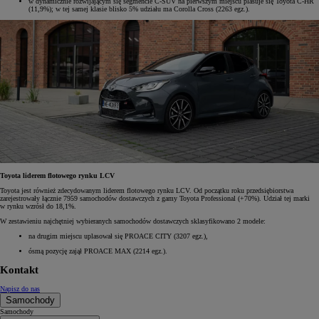
w dynamicznie rozwijającym się segmencie C-SUV na pierwszym miejscu plasuje się Toyota C-HR
(11,9%); w tej samej klasie blisko 5% udziału ma Corolla Cross (2263 egz.).
Toyota liderem flotowego rynku LCV
Toyota jest również zdecydowanym liderem flotowego rynku LCV. Od początku roku przedsiębiorstwa
zarejestrowały łącznie 7959 samochodów dostawczych z gamy Toyota Professional (+70%). Udział tej marki
w rynku wzrósł do 18,1%.
W zestawieniu najchętniej wybieranych samochodów dostawczych sklasyfikowano 2 modele:
na drugim miejscu uplasował się PROACE CITY (3207 egz.),
ósmą pozycję zajął PROACE MAX (2214 egz.).
Kontakt
Napisz do nas
Samochody
Samochody