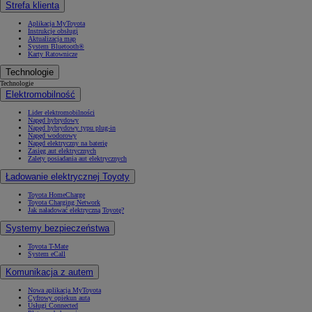
Strefa klienta
Aplikacja MyToyota
Instrukcje obsługi
Aktualizacja map
System Bluetooth®
Karty Ratownicze
Technologie
Technologie
Elektromobilność
Lider elektromobilności
Napęd hybrydowy
Napęd hybrydowy typu plug-in
Napęd wodorowy
Napęd elektryczny na baterię
Zasięg aut elektrycznych
Zalety posiadania aut elektrycznych
Ładowanie elektrycznej Toyoty
Toyota HomeCharge
Toyota Charging Network
Jak naładować elektryczną Toyotę?
Systemy bezpieczeństwa
Toyota T-Mate
System eCall
Komunikacja z autem
Nowa aplikacja MyToyota
Cyfrowy opiekun auta
Usługi Connected