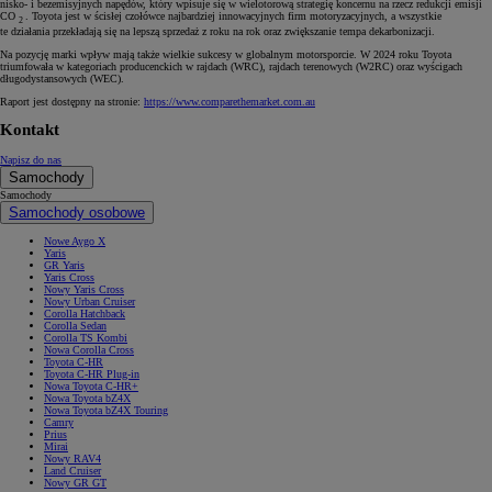
nisko- i bezemisyjnych napędów, który wpisuje się w wielotorową strategię koncernu na rzecz redukcji emisji
CO
. Toyota jest w ścisłej czołówce najbardziej innowacyjnych firm motoryzacyjnych, a wszystkie
2
te działania przekładają się na lepszą sprzedaż z roku na rok oraz zwiększanie tempa dekarbonizacji.
Na pozycję marki wpływ mają także wielkie sukcesy w globalnym motorsporcie. W 2024 roku Toyota
triumfowała w kategoriach producenckich w rajdach (WRC), rajdach terenowych (W2RC) oraz wyścigach
długodystansowych (WEC).
Raport jest dostępny na stronie:
https://www.comparethemarket.com.au
Kontakt
Napisz do nas
Samochody
Samochody
Samochody osobowe
Nowe Aygo X
Yaris
GR Yaris
Yaris Cross
Nowy Yaris Cross
Nowy Urban Cruiser
Corolla Hatchback
Corolla Sedan
Corolla TS Kombi
Nowa Corolla Cross
Toyota C-HR
Toyota C-HR Plug-in
Nowa Toyota C-HR+
Nowa Toyota bZ4X
Nowa Toyota bZ4X Touring
Camry
Prius
Mirai
Nowy RAV4
Land Cruiser
Nowy GR GT