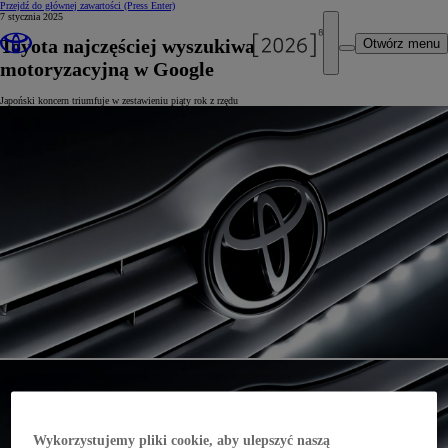
Przejdź do głównej zawartości
(Press Enter)
7 stycznia 2025
Toyota najczęściej wyszukiwaną marką
Otwórz menu
motoryzacyjną w Google
Japoński koncern triumfuje w zestawieniu piąty rok z rzędu
Wykorzystujemy pliki cookie, aby ulepszyć naszą