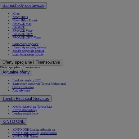
Samochody dostawcze
Hilux
Nowy Hilux
Nowy Hilux Electric
PROACE Max
PROACE
PROACE Verso
PROACE CITY
PROACE CITY Verso
Samochody używane
Umów się na jazdę testową
Zobacz wszystkie cenniki
Konfiguruj swoją Toyotę
Oferty specjalne i Finansowanie
Oferty specjalne i Finansowanie
Aktualne oferty
Finał wyprzedaży 2025
Samochody dostawcze Toyota Professional
Oferta biznesowa
Auta używane
Toyota Financial Services
Kredyt niższych rat Toyota Easy
Kredyt standardowy
Leasing standardowy
KINTO ONE
KINTO ONE Leasing niższych rat
KINTO ONE Leasing konsumencki
KINTO ONE Najem