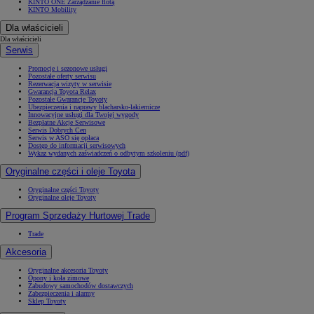
KINTO ONE Zarządzanie flotą
KINTO Mobility
Dla właścicieli
Dla właścicieli
Serwis
Promocje i sezonowe usługi
Pozostałe oferty serwisu
Rezerwacja wizyty w serwisie
Gwarancja Toyota Relax
Pozostałe Gwarancje Toyoty
Ubezpieczenia i naprawy blacharsko-lakiernicze
Innowacyjne usługi dla Twojej wygody
Bezpłatne Akcje Serwisowe
Serwis Dobrych Cen
Serwis w ASO się opłaca
Dostęp do informacji serwisowych
Wykaz wydanych zaświadczeń o odbytym szkoleniu (pdf)
Oryginalne części i oleje Toyota
Oryginalne części Toyoty
Oryginalne oleje Toyoty
Program Sprzedaży Hurtowej Trade
Trade
Akcesoria
Oryginalne akcesoria Toyoty
Opony i koła zimowe
Zabudowy samochodów dostawczych
Zabezpieczenia i alarmy
Sklep Toyoty