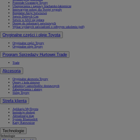
Pozostałe Gwarancje Toyoty
Ubezpieczenia i naprawy blacharsko-lakiernicze
Innowacyjne usługi dla Twojej wygody
Bezpłatne Akcje Serwisowe
Serwis Dobrych Cen
Serwis w ASO się opłaca
Dostęp do informacji serwisowych
Wykaz wydanych zaświadczeń o odbytym szkoleniu (pdf)
Oryginalne części i oleje Toyota
Oryginalne części Toyoty
Oryginalne oleje Toyoty
Program Sprzedaży Hurtowej Trade
Trade
Akcesoria
Oryginalne akcesoria Toyoty
Opony i koła zimowe
Zabudowy samochodów dostawczych
Zabezpieczenia i alarmy
Sklep Toyoty
Strefa klienta
Aplikacja MyToyota
Instrukcje obsługi
Aktualizacja map
System Bluetooth®
Karty Ratownicze
Technologie
Technologie