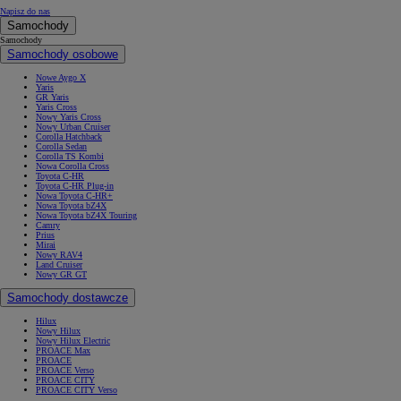
Napisz do nas
Samochody
Samochody
Samochody osobowe
Nowe Aygo X
Yaris
GR Yaris
Yaris Cross
Nowy Yaris Cross
Nowy Urban Cruiser
Corolla Hatchback
Corolla Sedan
Corolla TS Kombi
Nowa Corolla Cross
Toyota C-HR
Toyota C-HR Plug-in
Nowa Toyota C-HR+
Nowa Toyota bZ4X
Nowa Toyota bZ4X Touring
Camry
Prius
Mirai
Nowy RAV4
Land Cruiser
Nowy GR GT
Samochody dostawcze
Hilux
Nowy Hilux
Nowy Hilux Electric
PROACE Max
PROACE
PROACE Verso
PROACE CITY
PROACE CITY Verso