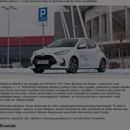
można zamówić w wersji przystosowanej do przewozu osób na wózku inwalidzkim.
Zabudowa Mobility jest dostępna dla PROACE CITY Verso Business lub Family z nadwoziem Long
o długości 4,7 m. Modyfikacje obejmują obniżenie podłogi tylnej części pojazdu, przebudowę tylnego zderzaka
oraz system mocowań z 4-punktowymi pasami mocującymi wózek w pojeździe i 3-punktowymi pasami dla
siedzącej na nim osoby. Zestaw zawiera także oświetlenie LED przedziału dla pasażera oraz aluminiową,
rozkładaną rampę z siłownikami wspomagającymi składanie, po której można łatwo wprowadzić osobę
na wózku do wnętrza pojazdu.
Wszystkie zabudowy Toyoty skierowane do osób z niepełnosprawnością posiadają homologację. To ułatwia
rejestrację pojazdu i sprawia, że cena zabudowy zostanie doliczona do ceny samochodu na jednej fakturze oraz
może zostać objęta wszystkimi formami finansowania samochodu oferowanymi przez Toyotę.
Zarówno samochód, jak i zabudowy otrzymują gwarancję na 3 lata lub milion kilometrów.
Kontakt