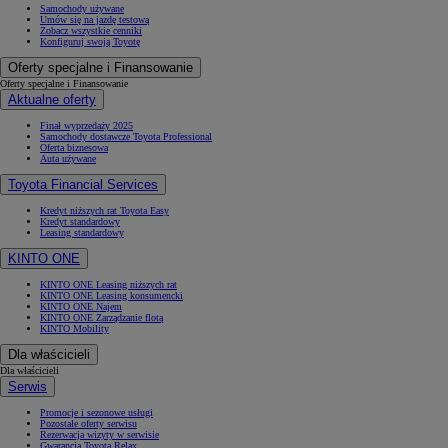
Samochody używane
Umów się na jazdę testową
Zobacz wszystkie cenniki
Konfiguruj swoją Toyotę
Oferty specjalne i Finansowanie
Oferty specjalne i Finansowanie
Aktualne oferty
Finał wyprzedaży 2025
Samochody dostawcze Toyota Professional
Oferta biznesowa
Auta używane
Toyota Financial Services
Kredyt niższych rat Toyota Easy
Kredyt standardowy
Leasing standardowy
KINTO ONE
KINTO ONE Leasing niższych rat
KINTO ONE Leasing konsumencki
KINTO ONE Najem
KINTO ONE Zarządzanie flotą
KINTO Mobility
Dla właścicieli
Dla właścicieli
Serwis
Promocje i sezonowe usługi
Pozostałe oferty serwisu
Rezerwacja wizyty w serwisie
Gwarancja Toyota Relax