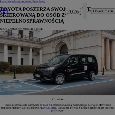
Przejdź do głównej zawartości
(Press Enter)
TOYOTA POSZERZA SWOJĄ OFERTĘ
Otwórz menu
SKIEROWANĄ DO OSÓB Z
NIEPEŁNOSPRAWNOŚCIĄ
NOWA ZABUDOWA MOBILITY BASE
2021-07-19
Toyota poszerza ofertę skierowaną do osób z niepełnosprawnością, wprowadzając do swojej oferty nową
zabudowę Mobility Base dla modelu
PROACE Verso
. Wariant ten powstał z myślą o zamówieniach instytucji
publicznych.