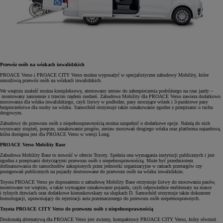
Przewóz osób na wózkach inwalidzkich
PROACE Verso i PROACE CITY Verso można wyposażyć w specjalistyczne zabudowy Mobility, które
umożliwią przewóz osób na wózkach inwalidzkich.
We wnętrzu znaleźć można kompleksowy, atestowany zestaw do zabezpieczenia podróżnego na czas jazdy –
montowany zamiennie z trzecim rzędem siedzeń. Zabudowa Mobility dla PROACE Verso zawiera dodatkowo
mocowania dla wózka inwalidzkiego, czyli listwy w podłodze, pasy mocujące wózek i 3-punktowe pasy
bezpieczeństwa dla osoby na wózku. Samochód otrzymuje także oznakowanie zgodne z przepisami o ruchu
drogowym.
Zabudowy do przewozu osób z niepełnosprawnością można uzupełnić o dodatkowe opcje. Należą do nich
wysuwany stopień, poręcze, oznakowanie progów, zestaw mocowań drugiego wózka oraz platforma najazdowa,
która dostępna jest dla PROACE Verso w wersji Long.
PROACE Verso Mobility Base
Zabudowa Mobility Base to nowość w ofercie Toyoty. Spełnia ona wymagania instytucji publicznych i jest
zgodna z przepisami dotyczącymi przewozu osób z niepełnosprawnością. Może być przedmiotem
dofinansowania do samochodów zakupionych przez jednostki organizacyjne w ramach przetargów czy
postępowań publicznych na pojazdy dostosowane do przewozu osób na wózku inwalidzkim.
Toyota PROACE Verso po doposażeniu o zabudowę Mobility Base otrzymuje listwy do mocowania pasów,
montowane we wnętrzu, a także wymagane oznakowanie pojazdu, czyli odpowiednie emblematy na masce
i tylnych drzwiach oraz dodatkowe kierunkowskazy na słupkach D. Samochód otrzymuje także dokument
homologacji, uprawniający do rejestracji auta przeznaczonego do przewozu osób niepełnosprawnych.
Toyota PROACE CITY Verso do przewozu osób z niepełnosprawnością
Doskonałą alternatywą dla PROACE Verso jest zwinny, kompaktowy PROACE CITY Verso, który również