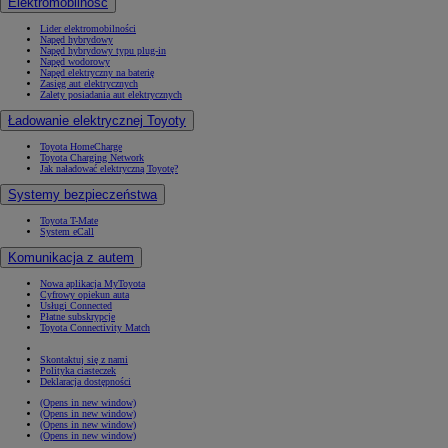
Elektromobilność
Lider elektromobilności
Napęd hybrydowy
Napęd hybrydowy typu plug-in
Napęd wodorowy
Napęd elektryczny na baterię
Zasięg aut elektrycznych
Zalety posiadania aut elektrycznych
Ładowanie elektrycznej Toyoty
Toyota HomeCharge
Toyota Charging Network
Jak naładować elektryczną Toyotę?
Systemy bezpieczeństwa
Toyota T-Mate
System eCall
Komunikacja z autem
Nowa aplikacja MyToyota
Cyfrowy opiekun auta
Usługi Connected
Płatne subskrypcje
Toyota Connectivity Match
Skontaktuj się z nami
Polityka ciasteczek
Deklaracja dostępności
(Opens in new window)
(Opens in new window)
(Opens in new window)
(Opens in new window)