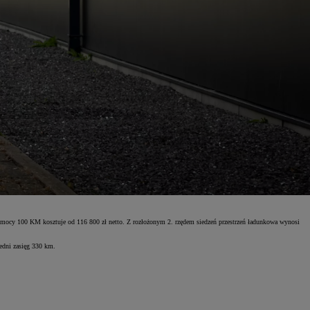
ocy 100 KM kosztuje od 116 800 zł netto. Z rozłożonym 2. rzędem siedzeń przestrzeń ładunkowa wynosi
edni zasięg 330 km.