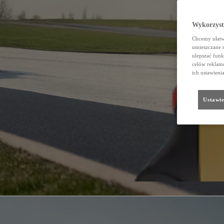
Wykorzystu
Chcemy ułatwi
umieszczane 
ulepszać funk
celów reklamo
ich ustawieni
Ustawie