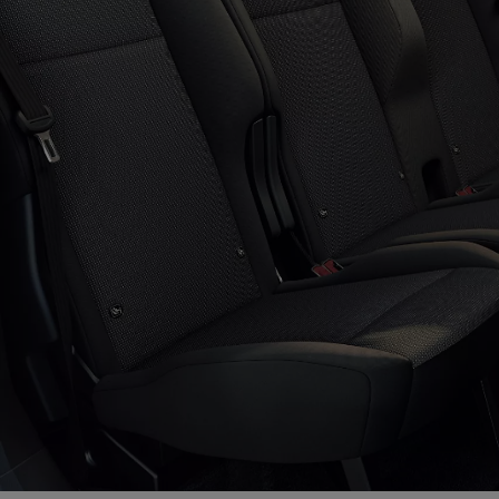
Od
105 300 zł
Corolla Hatchback
HYBRID