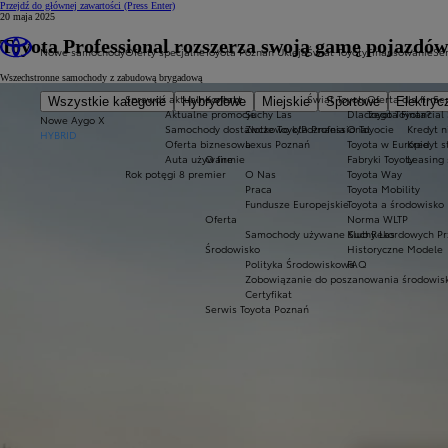
Przejdź do głównej zawartości
(Press Enter)
20 maja 2025
Toyota Professional rozszerza swoją gamę pojazdów
Nowe samochody
Oferty specjalne
Toyota Poznań Ukleja
Świat Toyoty
Finansowanie
Ser
Wszechstronne samochody z zabudową brygadową
Sprawdź aktualne oferty
Kontakt
Świat Toyoty
Oferta dla firm
Se
Wszystkie kategorie
Hybrydowe
Miejskie
Sportowe
Elektryc
Aktualne promocje
Suchy Las
Dlaczego Toyota?
Toyota Financial
Nowe Aygo X
Samochody dostawcze Toyota Professional
Złotkowo k/Poznania
O Toyocie
Kredyt n
HYBRID
Oferta biznesowa
Lexus Poznań
Toyota w Europie
Kredyt 
Auta używane
O firmie
Fabryki Toyoty
Leasing
Rok potęgi 8 premier
O Nas
Toyota Way
Praca
Toyota Mobility
Fundusze Europejskie
Toyota a środowisko
Oferta
Norma WLTP
Samochody używane Suchy Las
Klub Rekordowych Pr
Środowisko
Historyczne Modele
Polityka Środowiskowa
FAQ
Zobowiązanie do poszanowania środowis
Certyfikat
Serwis Toyota Poznań