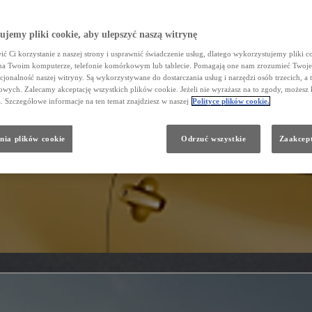
jemy pliki cookie, aby ulepszyć naszą witrynę
ć Ci korzystanie z naszej strony i usprawnić świadczenie usług, dlatego wykorzystujemy pliki co
na Twoim komputerze, telefonie komórkowym lub tablecie. Pomagają one nam zrozumieć Twoje 
cjonalność naszej witryny. Są wykorzystywane do dostarczania usług i narzędzi osób trzecich, a 
wych. Zalecamy akceptację wszystkich plików cookie. Jeżeli nie wyrażasz na to zgody, możesz 
a. Szczegółowe informacje na ten temat znajdziesz w naszej
Polityce plików cookie.
nia plików cookie
Odrzuć wszystkie
Zaakcept