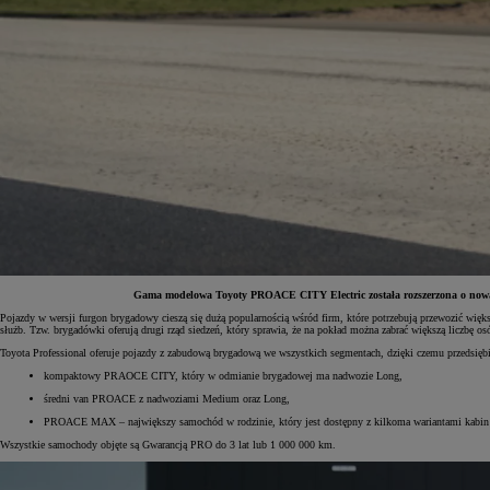
Gama modelowa Toyoty PROACE CITY Electric została rozszerzona o nową 
Pojazdy w wersji furgon brygadowy cieszą się dużą popularnością wśród firm, które potrzebują przewozić więk
służb. Tzw. brygadówki oferują drugi rząd siedzeń, który sprawia, że na pokład można zabrać większą liczbę 
Od
81 900 zł
Toyota Professional oferuje pojazdy z zabudową brygadową we wszystkich segmentach, dzięki czemu przedsiębi
Yaris Cross
kompaktowy PRAOCE CITY, który w odmianie brygadowej ma nadwozie Long,
HYBRID
średni van PROACE z nadwoziami Medium oraz Long,
PROACE MAX – największy samochód w rodzinie, który jest dostępny z kilkoma wariantami kabin
Wszystkie samochody objęte są Gwarancją PRO do 3 lat lub 1 000 000 km.