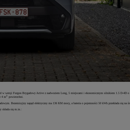
d w wersji Furgon Brygadowy Active z nadwoziem Long, 5 miejscami i ekonomicznym silnikiem 1.5 D-4D o m
3
t 4 m
powierzchni.
gadowym. Bezemisyjny napęd elektryczny ma 136 KM mocy, a bateria o pojemności 50 kWh przekłada się na śr
 składa się m.in.: