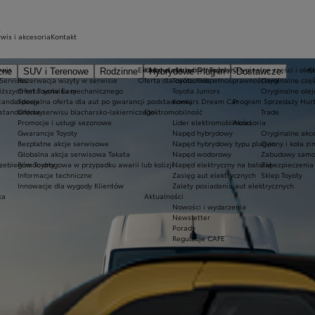
wis i akcesoria
Kontakt
rwis
Ekobonus dla hybryd Toyoty
Kluby dla dzieci i młodzieży
Oryginalne części i olej
K
zne
SUV i Terenowe
Rodzinne
Hybrydowe Plug-in
Dostawcze
 Services
Rezerwacja wizyty w serwisie
Oferta dla osób z niepełnosprawnościami
Toyota Kids
Oryginalne częś
iższych rat Toyota Easy
Oferta serwisu mechanicznego
Toyota Juniors
Oryginalne olej
standardowy
Specjalna oferta dla aut po gwarancji podstawowej
Konkurs Dream Car
Program Sprzedaży Hurt
 standardowy
Oferta serwisu blacharsko-lakierniczego
Elektromobilność
Trade
Promocje i usługi sezonowe
Lider elektromobilności
Akcesoria
Gwarancje Toyoty
Napęd hybrydowy
Oryginalne akce
Bezpłatne akcje serwisowe
Napęd hybrydowy typu plug-in
Opony i koła z
Globalna akcja serwisowa Takata
Napęd wodorowy
Zabudowy samo
zebiegów Toyoty
Pomoc drogowa w przypadku awarii lub kolizji
Napęd elektryczny na baterię
Zabezpieczenia 
Informacje techniczne
Zasięg aut elektrycznych
Sklep Toyoty
Innowacje dla wygody Klientów
Zalety posiadania aut elektrycznych
ka
Aktualności
Nowości i wydarzenia
Newsletter
Porady
Regulacje CAFE