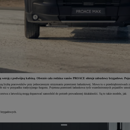
wersję z podwójną kabiną. Obecnie cała rodzina vanów PROACE oferuje zabudowy brygadowe. Pojazd
szą liczbę pracowników przy jednoczesnym utrzymaniu przestrzeni ładunkowej. Mowa tu o przedsiębiorstwach z b
osób niż w przypadku tradycyjnego furgonu. Pojemna przestrzeń ładunkowa tych wszechstronnych pojazdów umożli
orstwa z łatwością mogą dopasować samochód do potrzeb prowadzonej działalności. Są to takie modele, jak:
 brygadowych.