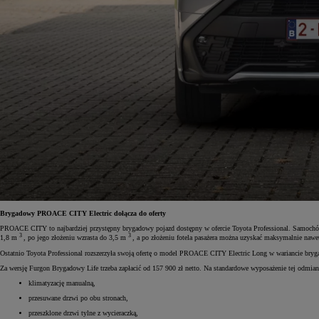
Brygadowy PROACE CITY Electric dołącza do oferty
PROACE CITY to najbardziej przystępny brygadowy pojazd dostępny w ofercie Toyota Professional. Samochó
3
3
1,8 m
, po jego złożeniu wzrasta do 3,5 m
, a po złożeniu fotela pasażera można uzyskać maksymalnie nawe
Ostatnio Toyota Professional rozszerzyła swoją ofertę o model PROACE CITY Electric Long w wariancie bry
Za wersję Furgon Brygadowy Life trzeba zapłacić od 157 900 zł netto. Na standardowe wyposażenie tej odmiany
klimatyzację manualną,
przesuwane drzwi po obu stronach,
przeszklone drzwi tylne z wycieraczką,