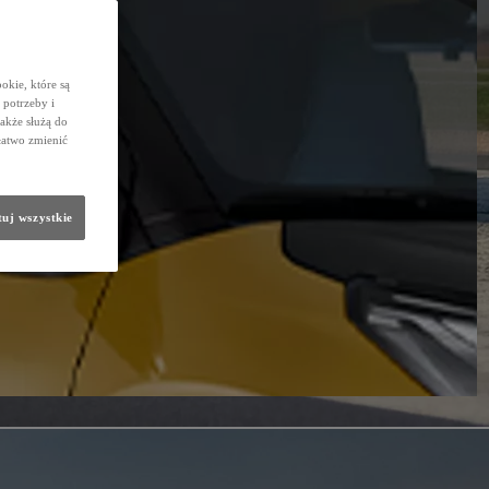
okie, które są
potrzeby i
także służą do
łatwo zmienić
uj wszystkie