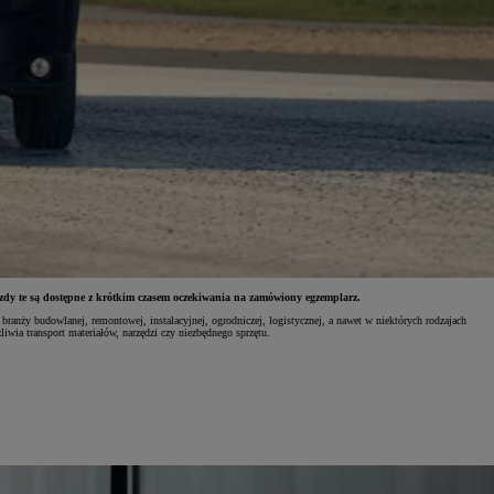
y te są dostępne z krótkim czasem oczekiwania na zamówiony egzemplarz.
ranży budowlanej, remontowej, instalacyjnej, ogrodniczej, logistycznej, a nawet w niektórych rodzajach
wia transport materiałów, narzędzi czy niezbędnego sprzętu.