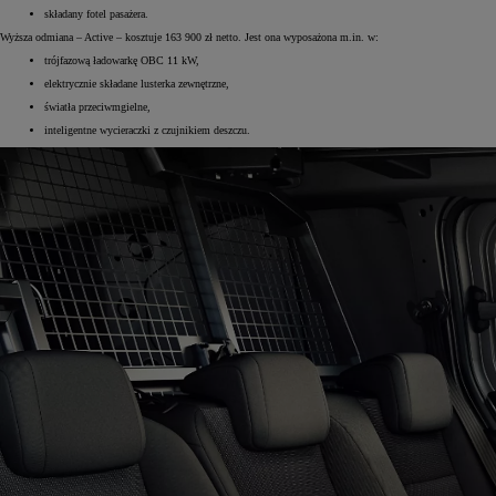
składany fotel pasażera.
Wyższa odmiana – Active – kosztuje 163 900 zł netto. Jest ona wyposażona m.in. w:
trójfazową ładowarkę OBC 11 kW,
elektrycznie składane lusterka zewnętrzne,
światła przeciwmgielne,
inteligentne wycieraczki z czujnikiem deszczu.