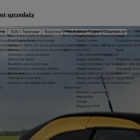
ost sprzedaży
wis i akcesoria
Kontakt
rwis
Ekobonus dla hybryd Toyoty
Kluby dla dzieci i młodzieży
Oryginalne części i olej
K
zne
SUV i Terenowe
Rodzinne
Hybrydowe Plug-in
Dostawcze
 Services
Rezerwacja wizyty w serwisie
Oferta dla osób z niepełnosprawnościami
Toyota Kids
Oryginalne częś
iższych rat Toyota Easy
Oferta serwisu mechanicznego
Toyota Juniors
Oryginalne olej
standardowy
Specjalna oferta dla aut po gwarancji podstawowej
Konkurs Dream Car
Program Sprzedaży Hurt
 standardowy
Oferta serwisu blacharsko-lakierniczego
Elektromobilność
Trade
Promocje i usługi sezonowe
Lider elektromobilności
Akcesoria
Gwarancje Toyoty
Napęd hybrydowy
Oryginalne akce
Bezpłatne akcje serwisowe
Napęd hybrydowy typu plug-in
Opony i koła z
Globalna akcja serwisowa Takata
Napęd wodorowy
Zabudowy samo
zebiegów Toyoty
Pomoc drogowa w przypadku awarii lub kolizji
Napęd elektryczny na baterię
Zabezpieczenia 
Informacje techniczne
Zasięg aut elektrycznych
Sklep Toyoty
Innowacje dla wygody Klientów
Zalety posiadania aut elektrycznych
ka
Aktualności
Nowości i wydarzenia
Newsletter
Porady
Regulacje CAFE