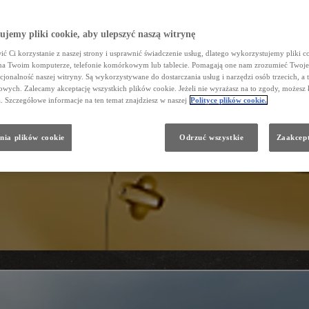
jemy pliki cookie, aby ulepszyć naszą witrynę
ć Ci korzystanie z naszej strony i usprawnić świadczenie usług, dlatego wykorzystujemy pliki co
na Twoim komputerze, telefonie komórkowym lub tablecie. Pomagają one nam zrozumieć Twoje 
cjonalność naszej witryny. Są wykorzystywane do dostarczania usług i narzędzi osób trzecich, a 
wych. Zalecamy akceptację wszystkich plików cookie. Jeżeli nie wyrażasz na to zgody, możesz 
a. Szczegółowe informacje na ten temat znajdziesz w naszej
Polityce plików cookie.
nia plików cookie
Odrzuć wszystkie
Zaakcept