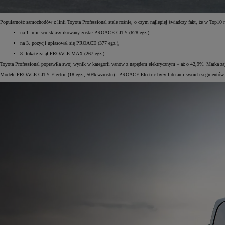
Popularność samochodów z linii Toyota Professional stale rośnie, o czym najlepiej świadczy fakt, że w Top10
na 1. miejscu sklasyfikowany został PROACE CITY (628 egz.),
na 3. pozycji uplasował się PROACE (377 egz.),
8. lokatę zajął PROACE MAX (267 egz.).
Toyota Professional poprawiła swój wynik w kategorii vanów z napędem elektrycznym – aż o 42,9%. Marka zaję
Modele PROACE CITY Electric (18 egz., 50% wzrostu) i PROACE Electric były liderami swoich segmentów (5