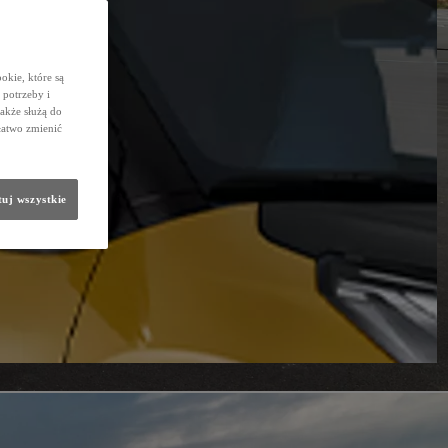
okie, które są
potrzeby i
także służą do
łatwo zmienić
uj wszystkie