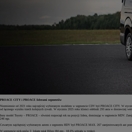
PROACE CITY i PROACE liderami segmentów
Niezmiennie od 2021 roku najczęściej wybieranym modelem w segmencie CDV był PROACE CITY. W styczniu 2
od łącznego wyniku trzech kolejnych rywali. W styczniu 2025 roku klienci odebrali 293 auta w dostawczej w
Inny model Toyoty – PROACE – również rozpoczął rok na pozycji lidera, dominując w segmencie MDV. Zarejes
246 egz.
Czwartym najchętniej wybieranym autem z segmentu HDV był PROACE MAX. 267 zarejestrowanych aut przeło
W segmencie pick-upów 2. lokatę zajął Hilux (84 egz., 18,6% udziału w rynku).