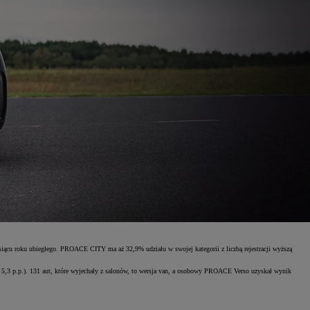
cu roku ubiegłego. PROACE CITY ma aż 32,9% udziału w swojej kategorii z liczbą rejestracji wyższą
 5,3 p.p.). 131 aut, które wyjechały z salonów, to wersja van, a osobowy PROACE Verso uzyskał wynik