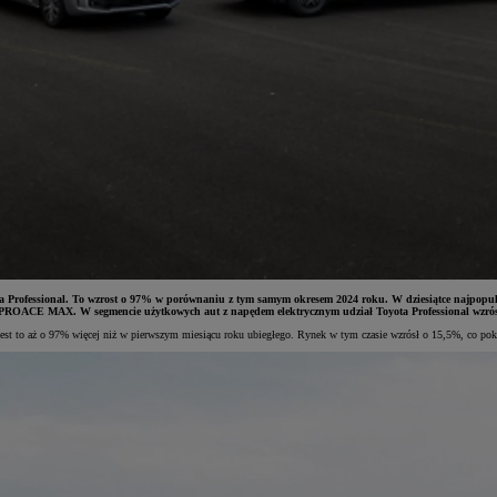
yota Professional. To wzrost o 97% w porównaniu z tym samym okresem 2024 roku. W dziesiątce najp
ROACE MAX. W segmencie użytkowych aut z napędem elektrycznym udział Toyota Professional wzrós
est to aż o 97% więcej niż w pierwszym miesiącu roku ubiegłego. Rynek w tym czasie wzrósł o 15,5%, co pok