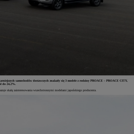
opularniejszych samochodów dostawczych znalazły się 3 modele z rodziny PROACE – PROACE CITY,
ł do 24,2%.
azuje skalę zainteresowania wszechstronnymi modelami japońskiego producenta.