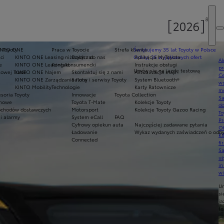
e Toyoty
INTO ONE
Praca w Toyocie
Strefa klienta
Świętujemy 35 lat Toyoty w Polsce
ci
KINTO ONE Leasing niższych rat
Dołącz do nas
Odkryj 35 wyjątkowych ofert
Aplikacja MyToyota
Ak
e
KINTO ONE Leasing konsumencki
Kontakt
Instrukcje obsługi
pr
Umów się na jazdę testową
owej Trade
KINTO ONE Najem
Skontaktuj się z nami
Aktualizacja map
Ce
KINTO ONE Zarządzanie flotą
Salony i serwisy Toyoty
System Bluetooth®
ws
KINTO Mobility
Technologie
Karty Ratownicze
mo
soria Toyoty
Innowacje
Toyota Collection
S
imowe
Toyota T-Mate
Kolekcje Toyoty
do
chodów dostawczych
Motorsport
Kolekcje Toyoty Gazoo Racing
To
i alarmy
System eCall
FAQ
Pr
Cyfrowy opiekun auta
Najczęściej zadawane pytania
Of
Ładowanie
Wykaz wydanych zaświadczeń o odbyt
KI
Connected
fi
S
u
in
w
U
si
ja
te