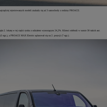
 najczęściej rejestrowanych modeli znalazły się aż 3 samochody z rodziny PROACE:
ła 2. lokatę w tej części rynku z udziałem wynoszącym 24,2%. Klienci odebrali w sumie 30 takich aut.
 egz.), a PROACE MAX Electric uplasował się na 2. pozycji (7 egz.).