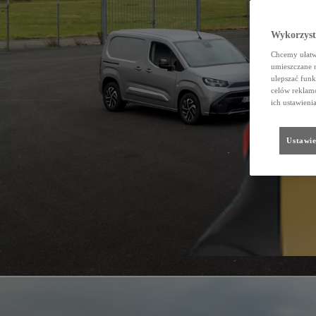
Wykorzystu
Chcemy ułatwi
umieszczane 
ulepszać funk
celów reklamo
ich ustawieni
Ustawie