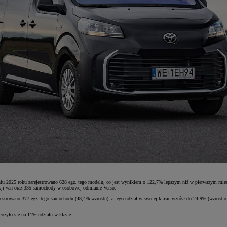
025 roku zarejestrowano 628 egz. tego modelu, co jest wynikiem o 122,7% lepszym niż w pierwszym miesią
ersji van oraz 335 samochody w osobowej odmianie Verso.
trowano 377 egz. tego samochodu (48,4% wzrostu), a jego udział w swojej klasie wzrósł do 24,9% (wzrost o
żyło się na 11% udziału w klasie.