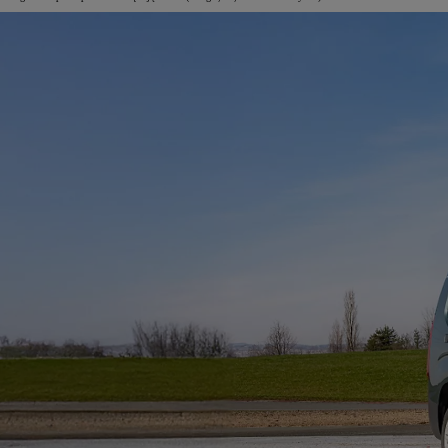
Od
105 300 zł
Corolla Hatchback
HYBRID