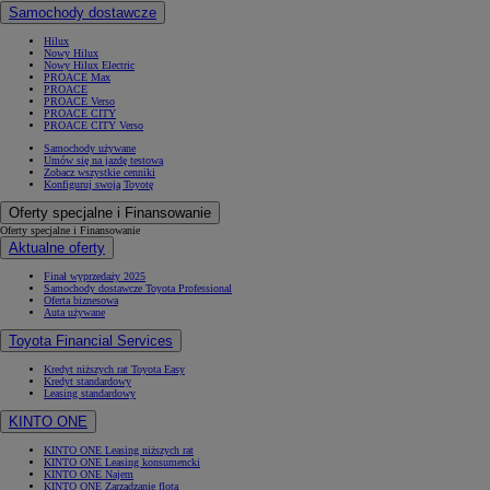
Samochody dostawcze
Hilux
Nowy Hilux
Nowy Hilux Electric
PROACE Max
PROACE
PROACE Verso
PROACE CITY
PROACE CITY Verso
Samochody używane
Umów się na jazdę testową
Zobacz wszystkie cenniki
Konfiguruj swoją Toyotę
Oferty specjalne i Finansowanie
Oferty specjalne i Finansowanie
Aktualne oferty
Finał wyprzedaży 2025
Samochody dostawcze Toyota Professional
Oferta biznesowa
Auta używane
Toyota Financial Services
Kredyt niższych rat Toyota Easy
Kredyt standardowy
Leasing standardowy
KINTO ONE
KINTO ONE Leasing niższych rat
KINTO ONE Leasing konsumencki
KINTO ONE Najem
KINTO ONE Zarządzanie flotą