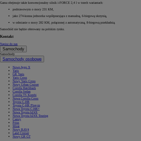
Gama obejmuje także konwencjonalny silnik i-FORCE 2,4 l w trzech wariantach:
podstawowym o mocy 231 KM,
jako 274-konna jednostka współpracująca z manualną, 6-biegową skrzynią,
w odmianie o mocy 282 KM, połączonej z automatyczną, 8-biegową przekładnią.
Samochód nie będzie oferowany na polskim rynku.
Kontakt
Napisz do nas
Samochody
Samochody
Samochody osobowe
Nowe Aygo X
Yaris
GR Yaris
Yaris Cross
Nowy Yaris Cross
Nowy Urban Cruiser
Corolla Hatchback
Corolla Sedan
Corolla TS Kombi
Nowa Corolla Cross
Toyota C-HR
Toyota C-HR Plug-in
Nowa Toyota C-HR+
Nowa Toyota bZ4X
Nowa Toyota bZ4X Touring
Camry
Prius
Mirai
Nowy RAV4
Land Cruiser
Nowy GR GT