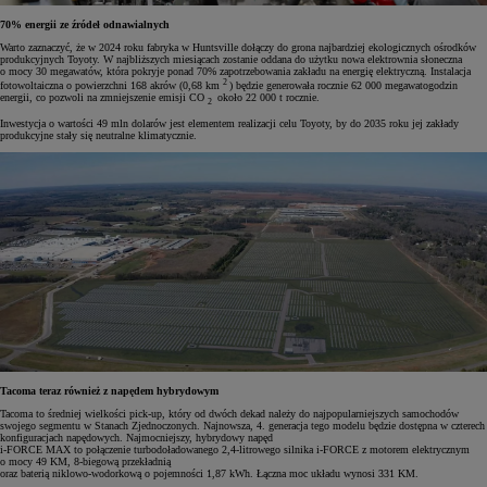
70% energii ze źródeł odnawialnych
Warto zaznaczyć, że w 2024 roku fabryka w Huntsville dołączy do grona najbardziej ekologicznych ośrodków
produkcyjnych Toyoty. W najbliższych miesiącach zostanie oddana do użytku nowa elektrownia słoneczna
o mocy 30 megawatów, która pokryje ponad 70% zapotrzebowania zakładu na energię elektryczną. Instalacja
2
fotowoltaiczna o powierzchni 168 akrów (0,68 km
) będzie generowała rocznie 62 000 megawatogodzin
energii, co pozwoli na zmniejszenie emisji CO
około 22 000 t rocznie.
2
Inwestycja o wartości 49 mln dolarów jest elementem realizacji celu Toyoty, by do 2035 roku jej zakłady
produkcyjne stały się neutralne klimatycznie.
Tacoma teraz również z napędem hybrydowym
Tacoma to średniej wielkości pick-up, który od dwóch dekad należy do najpopularniejszych samochodów
swojego segmentu w Stanach Zjednoczonych. Najnowsza, 4. generacja tego modelu będzie dostępna w czterech
konfiguracjach napędowych. Najmocniejszy, hybrydowy napęd
i-FORCE MAX to połączenie turbodoładowanego 2,4-litrowego silnika i-FORCE z motorem elektrycznym
o mocy 49 KM, 8-biegową przekładnią
oraz baterią niklowo-wodorkową o pojemności 1,87 kWh. Łączna moc układu wynosi 331 KM.