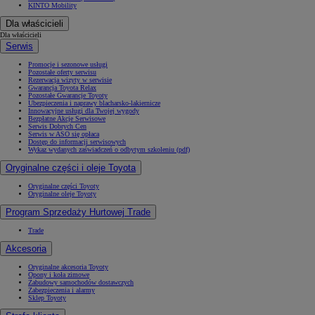
KINTO Mobility
Dla właścicieli
Dla właścicieli
Serwis
Promocje i sezonowe usługi
Pozostałe oferty serwisu
Rezerwacja wizyty w serwisie
Gwarancja Toyota Relax
Pozostałe Gwarancje Toyoty
Ubezpieczenia i naprawy blacharsko-lakiernicze
Innowacyjne usługi dla Twojej wygody
Bezpłatne Akcje Serwisowe
Serwis Dobrych Cen
Serwis w ASO się opłaca
Dostęp do informacji serwisowych
Wykaz wydanych zaświadczeń o odbytym szkoleniu (pdf)
Oryginalne części i oleje Toyota
Oryginalne części Toyoty
Oryginalne oleje Toyoty
Program Sprzedaży Hurtowej Trade
Trade
Akcesoria
Oryginalne akcesoria Toyoty
Opony i koła zimowe
Zabudowy samochodów dostawczych
Zabezpieczenia i alarmy
Sklep Toyoty