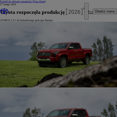
Przejdź do głównej zawartości
(Press Enter)
27 lutego 2024
Toyota rozpoczęła produkcję nowego silnika
Otwórz menu
i-FORCE 2,4 l do hybrydowego pick-upa Tacoma