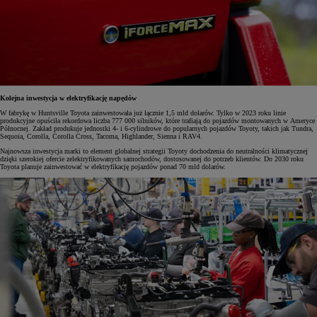
Kolejna inwestycja w elektryfikację napędów
W fabrykę w Huntsville Toyota zainwestowała już łącznie 1,5 mld dolarów. Tylko w 2023 roku linie
produkcyjne opuściła rekordowa liczba 777 000 silników, które trafiają do pojazdów montowanych w Ameryce
Północnej. Zakład produkuje jednostki 4- i 6-cylindrowe do popularnych pojazdów Toyoty, takich jak Tundra,
Sequoia, Corolla, Corolla Cross, Tacoma, Highlander, Sienna i RAV4.
Najnowsza inwestycja marki to element globalnej strategii Toyoty dochodzenia do neutralności klimatycznej
dzięki szerokiej ofercie zelektryfikowanych samochodów, dostosowanej do potrzeb klientów. Do 2030 roku
Toyota planuje zainwestować w elektryfikację pojazdów ponad 70 mld dolarów.