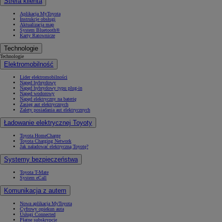
Strefa klienta
Aplikacja MyToyota
Instrukcje obsługi
Aktualizacja map
System Bluetooth®
Karty Ratownicze
Technologie
Technologie
Elektromobilność
Lider elektromobilności
Napęd hybrydowy
Napęd hybrydowy typu plug-in
Napęd wodorowy
Napęd elektryczny na baterię
Zasięg aut elektrycznych
Zalety posiadania aut elektrycznych
Ładowanie elektrycznej Toyoty
Toyota HomeCharge
Toyota Charging Network
Jak naładować elektryczną Toyotę?
Systemy bezpieczeństwa
Toyota T-Mate
System eCall
Komunikacja z autem
Nowa aplikacja MyToyota
Cyfrowy opiekun auta
Usługi Connected
Płatne subskrypcje