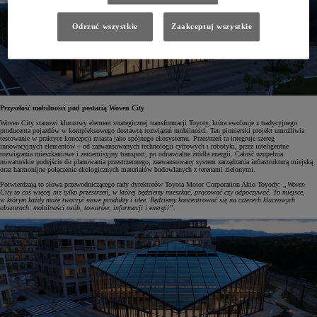
Odrzuć wszystkie
Zaakceptuj wszystkie
Przyszłość mobilności pod postacią Woven City
Woven City stanowi kluczowy element strategicznej transformacji Toyoty, która ewoluuje z tradycyjnego
producenta pojazdów w kompleksowego dostawcę rozwiązań mobilności. Ten pionierski projekt umożliwia
testowanie w praktyce koncepcji miasta jako spójnego ekosystemu. Przestrzeń ta integruje szereg
innowacyjnych elementów – od zaawansowanych technologii cyfrowych i robotyki, przez inteligentne
rozwiązania mieszkaniowe i zeroemisyjny transport, po odnawialne źródła energii. Całość uzupełnia
nowatorskie podejście do planowania przestrzennego, zaawansowany system zarządzania infrastrukturą miejską
oraz harmonijne połączenie ekologicznych materiałów budowlanych z terenami zielonymi.
Potwierdzają to słowa przewodniczącego rady dyrektorów Toyota Motor Corporation Akio Toyody:
„Woven
City to coś więcej niż tylko przestrzeń, w której będziemy mieszkać, pracować czy odpoczywać. To miejsce,
w którym każdy może tworzyć nowe produkty i idee. Będziemy koncentrować się na czterech kluczowych
obszarach: mobilności osób, towarów, informacji i energii”.