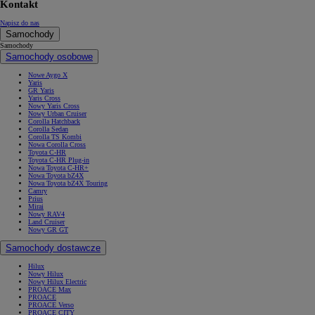
Kontakt
Napisz do nas
Samochody
Samochody
Samochody osobowe
Nowe Aygo X
Yaris
GR Yaris
Yaris Cross
Nowy Yaris Cross
Nowy Urban Cruiser
Corolla Hatchback
Corolla Sedan
Corolla TS Kombi
Nowa Corolla Cross
Toyota C-HR
Toyota C-HR Plug-in
Nowa Toyota C-HR+
Nowa Toyota bZ4X
Nowa Toyota bZ4X Touring
Camry
Prius
Mirai
Nowy RAV4
Land Cruiser
Nowy GR GT
Samochody dostawcze
Hilux
Nowy Hilux
Nowy Hilux Electric
PROACE Max
PROACE
PROACE Verso
PROACE CITY