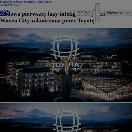
Przejdź do głównej zawartości
(Press Enter)
23 stycznia 2025
Budowa pierwszej fazy inteligentnego miasta
Otwórz menu
Woven City zakończona przez Toyotę