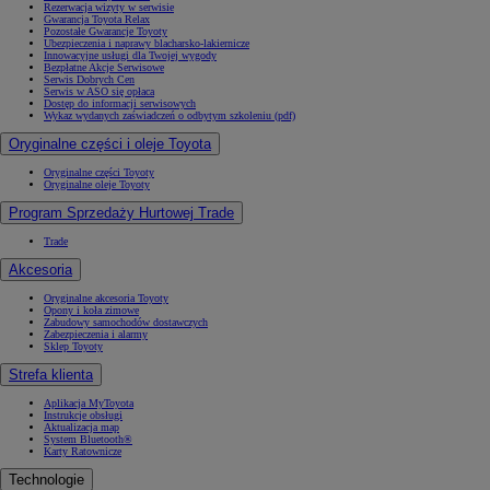
Rezerwacja wizyty w serwisie
Gwarancja Toyota Relax
Pozostałe Gwarancje Toyoty
Ubezpieczenia i naprawy blacharsko-lakiernicze
Innowacyjne usługi dla Twojej wygody
Bezpłatne Akcje Serwisowe
Serwis Dobrych Cen
Serwis w ASO się opłaca
Dostęp do informacji serwisowych
Wykaz wydanych zaświadczeń o odbytym szkoleniu (pdf)
Oryginalne części i oleje Toyota
Oryginalne części Toyoty
Oryginalne oleje Toyoty
Program Sprzedaży Hurtowej Trade
Trade
Akcesoria
Oryginalne akcesoria Toyoty
Opony i koła zimowe
Zabudowy samochodów dostawczych
Zabezpieczenia i alarmy
Sklep Toyoty
Strefa klienta
Aplikacja MyToyota
Instrukcje obsługi
Aktualizacja map
System Bluetooth®
Karty Ratownicze
Technologie