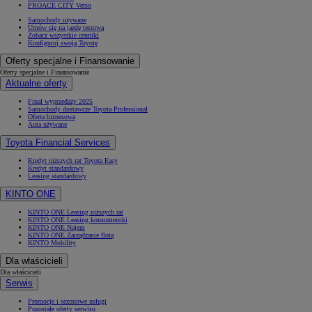
PROACE CITY Verso
Samochody używane
Umów się na jazdę testową
Zobacz wszystkie cenniki
Konfiguruj swoją Toyotę
Oferty specjalne i Finansowanie
Oferty specjalne i Finansowanie
Aktualne oferty
Finał wyprzedaży 2025
Samochody dostawcze Toyota Professional
Oferta biznesowa
Auta używane
Toyota Financial Services
Kredyt niższych rat Toyota Easy
Kredyt standardowy
Leasing standardowy
KINTO ONE
KINTO ONE Leasing niższych rat
KINTO ONE Leasing konsumencki
KINTO ONE Najem
KINTO ONE Zarządzanie flotą
KINTO Mobility
Dla właścicieli
Dla właścicieli
Serwis
Promocje i sezonowe usługi
Pozostałe oferty serwisu