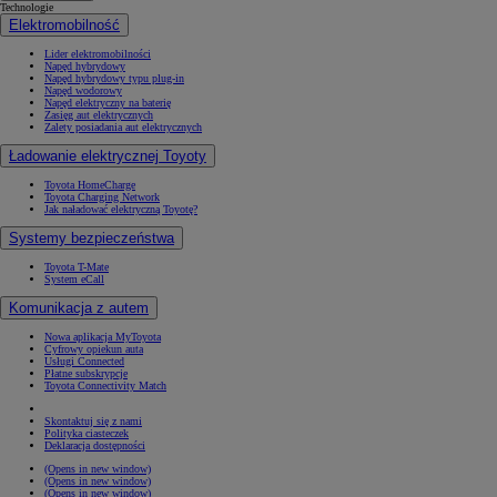
Technologie
Elektromobilność
Lider elektromobilności
Napęd hybrydowy
Napęd hybrydowy typu plug-in
Napęd wodorowy
Napęd elektryczny na baterię
Zasięg aut elektrycznych
Zalety posiadania aut elektrycznych
Ładowanie elektrycznej Toyoty
Toyota HomeCharge
Toyota Charging Network
Jak naładować elektryczną Toyotę?
Systemy bezpieczeństwa
Toyota T-Mate
System eCall
Komunikacja z autem
Nowa aplikacja MyToyota
Cyfrowy opiekun auta
Usługi Connected
Płatne subskrypcje
Toyota Connectivity Match
Skontaktuj się z nami
Polityka ciasteczek
Deklaracja dostępności
(Opens in new window)
(Opens in new window)
(Opens in new window)