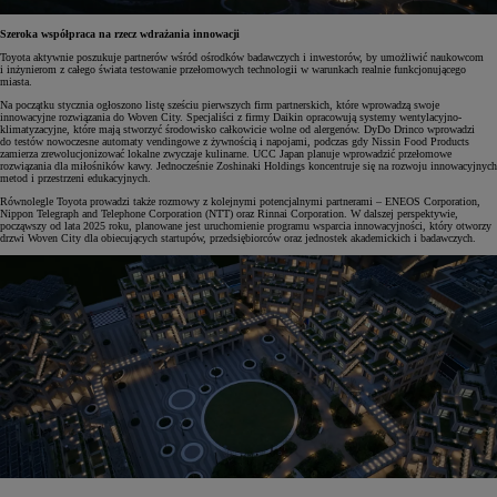
Szeroka współpraca na rzecz wdrażania innowacji
Toyota aktywnie poszukuje partnerów wśród ośrodków badawczych i inwestorów, by umożliwić naukowcom
i inżynierom z całego świata testowanie przełomowych technologii w warunkach realnie funkcjonującego
miasta.
Na początku stycznia ogłoszono listę sześciu pierwszych firm partnerskich, które wprowadzą swoje
innowacyjne rozwiązania do Woven City. Specjaliści z firmy Daikin opracowują systemy wentylacyjno-
klimatyzacyjne, które mają stworzyć środowisko całkowicie wolne od alergenów. DyDo Drinco wprowadzi
do testów nowoczesne automaty vendingowe z żywnością i napojami, podczas gdy Nissin Food Products
zamierza zrewolucjonizować lokalne zwyczaje kulinarne. UCC Japan planuje wprowadzić przełomowe
rozwiązania dla miłośników kawy. Jednocześnie Zoshinaki Holdings koncentruje się na rozwoju innowacyjnych
metod i przestrzeni edukacyjnych.
Równolegle Toyota prowadzi także rozmowy z kolejnymi potencjalnymi partnerami – ENEOS Corporation,
Nippon Telegraph and Telephone Corporation (NTT) oraz Rinnai Corporation. W dalszej perspektywie,
począwszy od lata 2025 roku, planowane jest uruchomienie programu wsparcia innowacyjności, który otworzy
drzwi Woven City dla obiecujących startupów, przedsiębiorców oraz jednostek akademickich i badawczych.