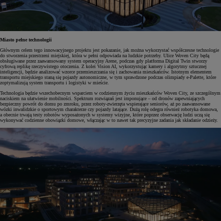
Miasto pełne technologii
Głównym celem tego innowacyjnego projektu jest pokazanie, jak można wykorzystać współczesne technologie
do stworzenia przestrzeni miejskiej, która w pełni odpowiada na ludzkie potrzeby. Ulice Woven City będą
obsługiwane przez zaawansowany system operacyjny Arene, podczas gdy platforma Digital Twin stworzy
cyfrową replikę rzeczywistego otoczenia. Z kolei Vision AI, wykorzystując kamery i algorytmy sztucznej
inteligencji, będzie analizować wzorce przemieszczania się i zachowania mieszkańców. Istotnym elementem
transportu miejskiego staną się pojazdy autonomiczne, w tym sprawdzone podczas olimpiady e-Palette, które
zoptymalizują system transportu i logistyki w mieście.
Technologia będzie wszechobecnym wsparciem w codziennym życiu mieszkańców Woven City, ze szczególnym
naciskiem na ułatwienie mobilności. Spektrum rozwiązań jest imponujące – od dronów zapewniających
bezpieczny powrót do domu po zmroku, przez roboty-zwierzęta wspierające seniorów, aż po zaawansowane
wózki inwalidzkie o sportowym charakterze czy pojazdy latające. Dużą rolę odegra również robotyka domowa,
a obecnie trwają testy robotów wyposażonych w systemy wizyjne, które poprzez obserwację ludzi uczą się
wykonywać codzienne obowiązki domowe, włączając w to nawet tak precyzyjne zadania jak składanie odzieży.