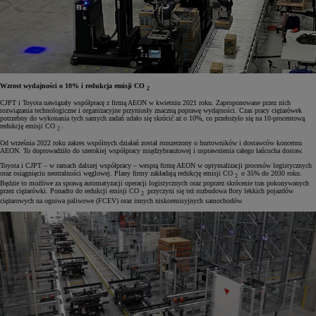
Wzrost wydajności o 10% i redukcja emisji CO
2
CJPT i Toyota nawiązały współpracę z firmą AEON w kwietniu 2021 roku. Zaproponowane przez nich
rozwiązania technologiczne i organizacyjne przyniosły znaczną poprawę wydajności. Czas pracy ciężarówek
potrzebny do wykonania tych samych zadań udało się skrócić aż o 10%, co przełożyło się na 10-procentową
redukcję emisji CO
.
2
Od września 2022 roku zakres wspólnych działań został rozszerzony o hurtowników i dostawców koncernu
AEON. To doprowadziło do szerokiej współpracy międzybranżowej i usprawnienia całego łańcucha dostaw.
Toyota i CJPT – w ramach dalszej współpracy – wesprą firmę AEON w optymalizacji procesów logistycznych
oraz osiągnięciu neutralności węglowej. Plany firmy zakładają redukcję emisji CO
o 35% do 2030 roku.
2
Będzie to możliwe za sprawą automatyzacji operacji logistycznych oraz poprzez skrócenie tras pokonywanych
przez ciężarówki. Ponadto do redukcji emisji CO
przyczyni się też rozbudowa floty lekkich pojazdów
2
ciężarowych na ogniwa paliwowe (FCEV) oraz innych niskoemisyjnych samochodów.