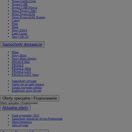
Nowa Corolla Cross
Toyota C-HR
Toyota C-HR Plug-in
Nowa Toyota C-HR+
Nowa Toyota bZ4X
Nowa Toyota bZ4X Touring
Camry
Prius
Mirai
Nowy RAV4
Land Cruiser
Nowy GR GT
Samochody dostawcze
Hilux
Nowy Hilux
Nowy Hilux Electric
PROACE Max
PROACE
PROACE Verso
PROACE CITY
PROACE CITY Verso
Samochody używane
Umów się na jazdę testową
Zobacz wszystkie cenniki
Konfiguruj swoją Toyotę
Oferty specjalne i Finansowanie
Oferty specjalne i Finansowanie
Aktualne oferty
Finał wyprzedaży 2025
Samochody dostawcze Toyota Professional
Oferta biznesowa
Auta używane