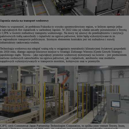
Japonia stawia na transport wodorowy
Warto tu wspomnieć, że prefektura Fukuoka to wysoko uprzemysłowiony region, w którym operuje jedna
z największych flot ciężarówek w zachodniej Japonii. W 2022 roku jej władze zawarły porozumienie z Toyotą
i CJPK w kwestii rozbudowy transportu wodorowego. Na mocy tej umowy do przedsiębiorstw i instytucji
państwowych trafią samochody i ciężarówki na ogniwa paliwowe, które będą wykorzystywane m.in.
w regionalnym transporcie publicznym. Istotnym elementem kontraktu jest też rozbudowa i rozwój
infrastruktury tankowania wodoru.
Technologia wodorowa ma odegrać ważną rolę w osiągnięciu neutralności klimatycznej światowej gospodarki
do 2050 roku, dlatego zajmuje kluczowe miejsce w Strategii Zielonego Wzrostu (Green Growth Strategy)
japońskiego rządu. Toyota – jako największy promotor wodorowej motoryzacji na świecie – jest producentem
zarówno osobowych samochodów na ogniwa paliwowe, jak i ciężarówek, autobusów oraz modułów
napędowych wykorzystywanych w transporcie morskim, kolejowym oraz w przemyśle.
CJPT, czyli Commercial Japan Partnership Technologies Corporation, to spółka joint venture Toyoty, Isuzu,
Suzuki i Daihatsu, istniejąca od 2021 roku. Jej zadaniem jest popularyzacja samochodów użytkowych