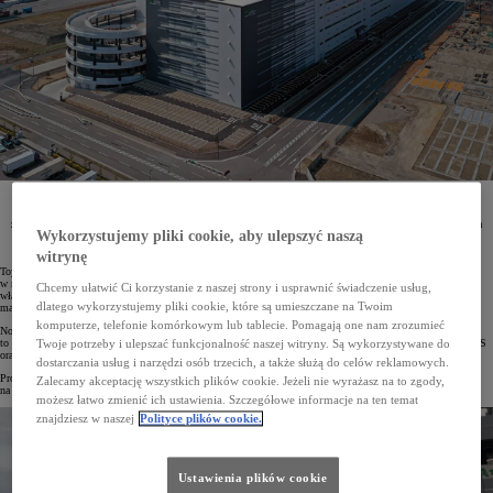
W Japonii otwarte zostało nowe centrum logistyczne AEON Fukuoka XD oparte na najnowszych
technologiach Toyoty i wykorzystujące bezemisyjne ciężarówki na wodór. Jest to w pełni
zautomatyzowany magazyn z autonomicznymi pojazdami elektrycznymi oraz robotami AI. Centrum
Wykorzystujemy pliki cookie, aby ulepszyć naszą
powstało w ramach współpracy Toyoty i CJPT z firmą AEON, japońskim właścicielem sieci
supermarketów i sklepów.
witrynę
Toyota wraz z CJPT (Commercial Japan Partnership Technologies Corporation) wyposażyły
w najnowocześniejsze technologie nowe centrum logistyczne AEON Fukuoka XD, należące do japońskiego
Chcemy ułatwić Ci korzystanie z naszej strony i usprawnić świadczenie usług,
właściciela sieci supermarketów i sklepów detalicznych. Wdrożono tam m.in. zaawansowany system
dlatego wykorzystujemy pliki cookie, które są umieszczane na Twoim
magazynowy oparty na inteligentnych robotach i elektrycznych pojazdach autonomicznych.
komputerze, telefonie komórkowym lub tablecie. Pomagają one nam zrozumieć
Nowe centrum ma usprawnić dostawy towarów do supermarketów i sklepów sieci AEON. Wszystko
to za sprawą opracowanego przez Toyotę zautomatyzowanego systemu zarządzania ruchem ciężarówek E-TOSS
Twoje potrzeby i ulepszać funkcjonalność naszej witryny. Są wykorzystywane do
oraz dzięki nowej flocie wodorowych aut dostawczych.
dostarczania usług i narzędzi osób trzecich, a także służą do celów reklamowych.
Projekt wpisuje się w realizowaną przez prefekturę Fukuoka politykę dekarbonizacji transportu opartej
Zalecamy akceptację wszystkich plików cookie. Jeżeli nie wyrażasz na to zgody,
na wodorze.
możesz łatwo zmienić ich ustawienia. Szczegółowe informacje na ten temat
znajdziesz w naszej
Polityce plików cookie.
Ustawienia plików cookie