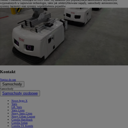
wyposażonych w najnowsze technologie, takie jak zelektryfikowane napędy, samochody autonomiczne,
systemy łączności oraz systemy współdzielenia pojazdów.
Kontakt
Napisz do nas
Samochody
Samochody
Samochody osobowe
Nowe Aygo X
Yaris
GR Yaris
Yaris Cross
Nowy Yaris Cross
Nowy Urban Cruiser
Corolla Hatchback
Corolla Sedan
Corolla TS Kombi