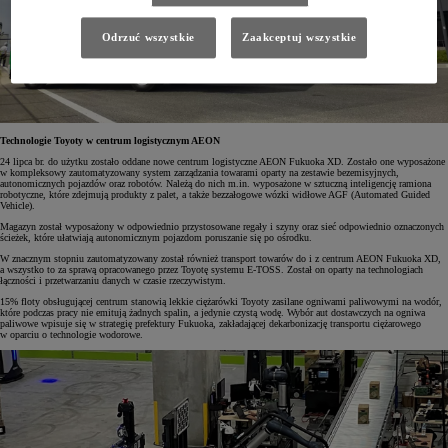
Odrzuć wszystkie
Zaakceptuj wszystkie
Technologie Toyoty w centrum logistycznym AEON
24 lipca br. do użytku zostało oddane nowe centrum logistyczne AEON Fukuoka XD. Zostało one wyposażone
w kompleksowy zautomatyzowany system zarządzania towarami oparty na zestawie bezemisyjnych,
autonomicznych pojazdów oraz robotów. Należą do nich m.in. wyposażone w sztuczną inteligencję ramiona
robotyczne, które zdejmują produkty z palet, a także bezzałogowe wózki widłowe AGF (Automated Guided
Vehicle).
Magazyn został wyposażony w odpowiednio przystosowane regały i szyny oraz sieć odpowiednio oznaczonych
ścieżek, które ułatwiają autonomicznym pojazdom poruszanie się po ośrodku.
W znacznym stopniu zautomatyzowany został również transport towarów do i z centrum AEON Fukuoka XD,
a wszystko to za sprawą opracowanego przez Toyotę systemu E-TOSS. Został on oparty na technologiach
łączności i przetwarzaniu danych w czasie rzeczywistym.
15% floty obsługującej centrum stanowią lekkie ciężarówki Toyoty zasilane ogniwami paliwowymi na wodór,
które podczas pracy nie emitują żadnych spalin, a jedynie czystą wodę. Wybór aut dostawczych na ogniwa
paliwowe wpisuje się w strategię prefektury Fukuoka, zakładającej dekarbonizację transportu ciężarowego
w oparciu o technologie wodorowe.