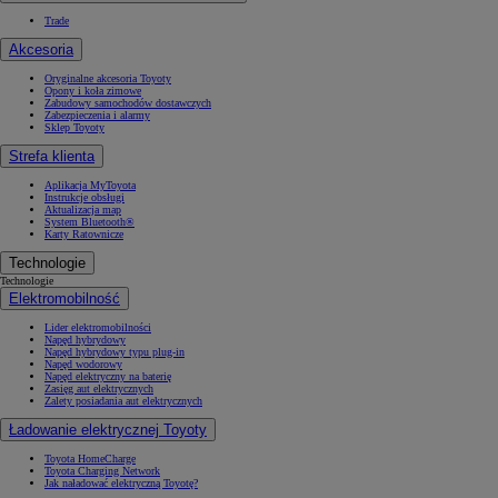
Trade
Akcesoria
Oryginalne akcesoria Toyoty
Opony i koła zimowe
Zabudowy samochodów dostawczych
Zabezpieczenia i alarmy
Sklep Toyoty
Strefa klienta
Aplikacja MyToyota
Instrukcje obsługi
Aktualizacja map
System Bluetooth®
Karty Ratownicze
Technologie
Technologie
Elektromobilność
Lider elektromobilności
Napęd hybrydowy
Napęd hybrydowy typu plug-in
Napęd wodorowy
Napęd elektryczny na baterię
Zasięg aut elektrycznych
Zalety posiadania aut elektrycznych
Ładowanie elektrycznej Toyoty
Toyota HomeCharge
Toyota Charging Network
Jak naładować elektryczną Toyotę?