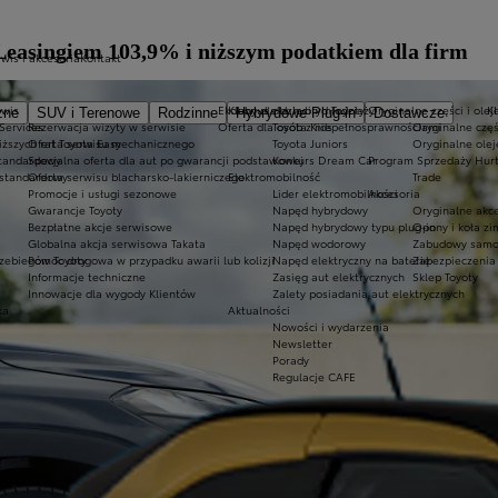
Leasingiem 103,9% i niższym podatkiem dla firm
wis i akcesoria
Kontakt
rwis
Ekobonus dla hybryd Toyoty
Kluby dla dzieci i młodzieży
Oryginalne części i olej
K
zne
SUV i Terenowe
Rodzinne
Hybrydowe Plug-in
Dostawcze
 Services
Rezerwacja wizyty w serwisie
Oferta dla osób z niepełnosprawnościami
Toyota Kids
Oryginalne częś
iższych rat Toyota Easy
Oferta serwisu mechanicznego
Toyota Juniors
Oryginalne olej
standardowy
Specjalna oferta dla aut po gwarancji podstawowej
Konkurs Dream Car
Program Sprzedaży Hurt
 standardowy
Oferta serwisu blacharsko-lakierniczego
Elektromobilność
Trade
Promocje i usługi sezonowe
Lider elektromobilności
Akcesoria
Gwarancje Toyoty
Napęd hybrydowy
Oryginalne akce
Bezpłatne akcje serwisowe
Napęd hybrydowy typu plug-in
Opony i koła z
Globalna akcja serwisowa Takata
Napęd wodorowy
Zabudowy samo
zebiegów Toyoty
Pomoc drogowa w przypadku awarii lub kolizji
Napęd elektryczny na baterię
Zabezpieczenia 
Informacje techniczne
Zasięg aut elektrycznych
Sklep Toyoty
Innowacje dla wygody Klientów
Zalety posiadania aut elektrycznych
ka
Aktualności
Nowości i wydarzenia
Newsletter
Porady
Regulacje CAFE