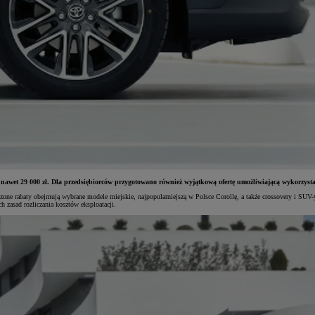
 nawet 29 000 zł. Dla przedsiębiorców przygotowano również wyjątkową ofertę umożliwiającą wykorzystan
szone rabaty obejmują wybrane modele miejskie, najpopularniejszą w Polsce Corollę, a także crossovery i SUV-
h zasad rozliczania kosztów eksploatacji.