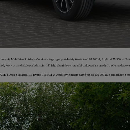
ą skrzynią Multidrive S. Wersja Comfort z tego typu przekładnią kosztuje od 68 900 zł, Style od 75 900 zł, Exe
, który w standardzie posiada m.in. 16" felgi aluminiowe, czujniki parkowania z przodu i z tyłu, podgrzewa
dem AWD-i. Auta z układem 1.5 Hybrid 116 KM w wersji Style można nabyć już od 130 900 zł, a samochody z