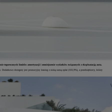
ie tegorocznych limitów amortyzacji i zmniejszenie wydatków związanych z eksploatacją auta.
y. Dodatkowo dostępny jest promocyjny leasing z niską sumą opłat (103,9%), a przedsiębiorcy, którzy