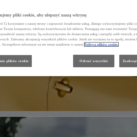
jemy pliki cookie, aby ulepszyć naszą witrynę
ć Ci korzystanie z naszej strony i usprawnić świadczenie usług, dlatego wykorzystujemy pliki co
na Twoim komputerze, telefonie komórkowym lub tablecie. Pomagają one nam zrozumieć Twoje 
cjonalność naszej witryny. Są wykorzystywane do dostarczania usług i narzędzi osób trzecich, a 
wych. Zalecamy akceptację wszystkich plików cookie. Jeżeli nie wyrażasz na to zgody, możesz 
a. Szczegółowe informacje na ten temat znajdziesz w naszej
Polityce plików cookie.
nia plików cookie
Odrzuć wszystkie
Zaakcept