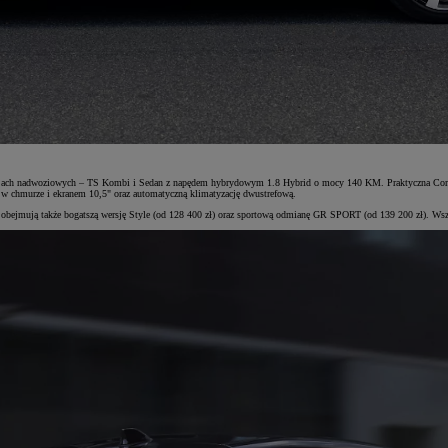
wersjach nadwoziowych – TS Kombi i Sedan z napędem hybrydowym 1.8 Hybrid o mocy 140 KM. Praktyczna Coro
 w chmurze i ekranem 10,5" oraz automatyczną klimatyzację dwustrefową.
ty obejmują także bogatszą wersję Style (od 128 400 zł) oraz sportową odmianę GR SPORT (od 139 200 zł). Ws