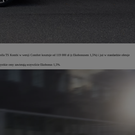
lla TS Kombi w wersji Comfort kosztuje od 119 000 zł (z Ekobonusem 1,5%) i już w standardzie oferuje
zystkie ceny zawierają oczywiście Ekobonus 1,5%.