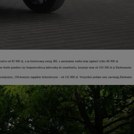
cutive od 85 900 zł, a za limitowaną wersję JBL z automatem trzeba teraz zapłacić tylko 86 900 zł.
ne fotele przednie czy bezprzewodową ładowarkę do smartfonów, kosztuje teraz od 103 300 zł (z Ekobonusem
 mocniejszym, 130-konnym napędem hybrydowym – od 132 800 zł. Wszystkie podane ceny zawierają Ekobonus