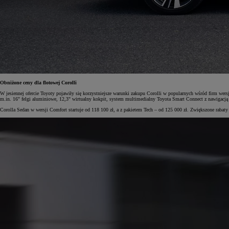
Od
105 300 zł
Corolla Hatchback
HYBRID
Obniżone ceny dla flotowej Corolli
W jesiennej ofercie Toyoty pojawiły się korzystniejsze warunki zakupu Corolli w popularnych wśród firm 
m.in. 16" felgi aluminiowe, 12,3" wirtualny kokpit, system multimedialny Toyota Smart Connect z nawigacją
Corolla Sedan w wersji Comfort startuje od 118 100 zł, a z pakietem Tech – od 125 000 zł. Zwiększone raba