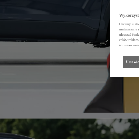
Wykorzystu
Chcemy ułatwi
umieszczane 
ulepszać funk
celów reklamo
ich ustawieni
Ustawie