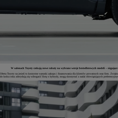
W salonach Toyoty czekają nowe rabaty na wybrane wersje bestsellerowych modeli – sięgające
Oferta Toyoty na jesień to korzystne warunki zakupu i finansowania dla klientów prywatnych oraz firm. Zwięk
do końca roku zdecydują się wzbogacić flotę o hybrydy, mogą skorzystać z nadal obowiązujących preferencyjnyc
Od
81 900 zł
Yaris Cross
HYBRID