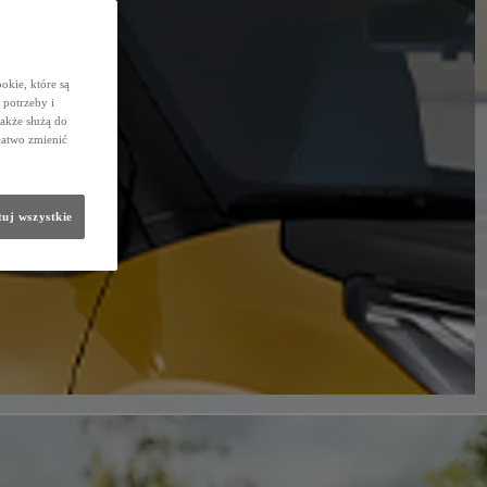
okie, które są
potrzeby i
także służą do
łatwo zmienić
uj wszystkie