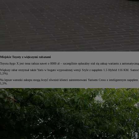
Miejskie Toyoty z większymi rabatami
Toyota Aygo X jest teraz tańsza nawet o 8000 zł – szczególnie opłacalny stał się zakup wariantu z automatyczn
Większy rabat otrzymał także Yaris w bogato wyposażonej wersji Style z napędem 1.5 Hybrid 116 KM. Samochód
1,5%).
Na lepsze warunki zakupu mogą liczyć również klienci zainteresowani Yarisem Cross z inteligentnym napę
1,5%.