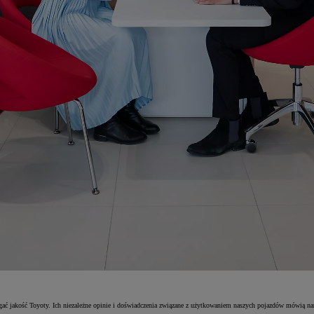
ać jakość Toyoty. Ich niezależne opinie i doświadczenia związane z użytkowaniem naszych pojazdów mówią nam,