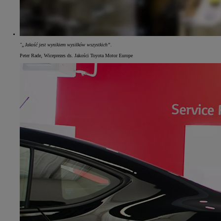
"„Jakość jest wynikiem wysiłków wszystkich”.
Peter Rade, Wiceprezes ds. Jakości Toyota Motor Europe