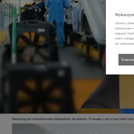
Wykorzystu
Chcemy ułatwi
umieszczane 
ulepszać funk
celów reklamo
ich ustawieni
Ustawie
Naszą misją jest minimalizowanie niedogodności dla klientów. W związku z tym to nasi klienci decy