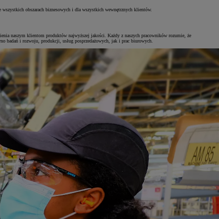
e wszystkich obszarach biznesowych i dla wszystkich wewnętrznych klientów.
nienia naszym klientom produktów najwyższej jakości. Każdy z naszych pracowników rozumie, że
no badań i rozwoju, produkcji, usług posprzedażowych, jak i prac biurowych.