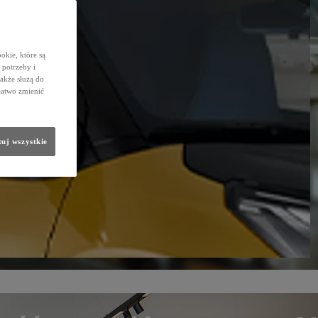
okie, które są
potrzeby i
także służą do
łatwo zmienić
uj wszystkie