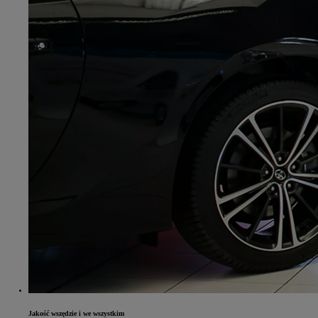
Od
105 300 zł
Corolla Hatchback
HYBRID
Jakość wszędzie i we wszystkim