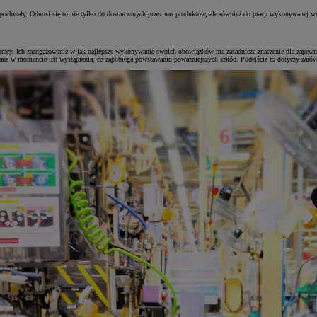
ochwały. Odnosi się to nie tylko do dostarczanych przez nas produktów, ale również do pracy wykonywanej w
pracy. Ich zaangażowanie w jak najlepsze wykonywanie swoich obowiązków ma zasadnicze znaczenie dla zapew
wane w momencie ich wystąpienia, co zapobiega powstawaniu poważniejszych szkód. Podejście to dotyczy zarów