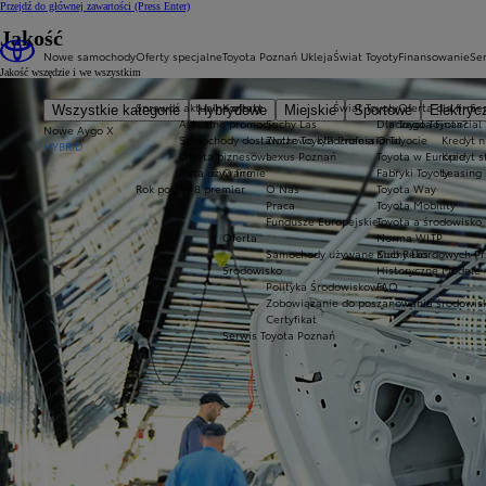
Przejdź do głównej zawartości
(Press Enter)
Jakość
Nowe samochody
Oferty specjalne
Toyota Poznań Ukleja
Świat Toyoty
Finansowanie
Ser
Jakość wszędzie i we wszystkim
Sprawdź aktualne oferty
Kontakt
Świat Toyoty
Oferta dla firm
Se
Wszystkie kategorie
Hybrydowe
Miejskie
Sportowe
Elektryc
Aktualne promocje
Suchy Las
Dlaczego Toyota?
Toyota Financial
Nowe Aygo X
Samochody dostawcze Toyota Professional
Złotkowo k/Poznania
O Toyocie
Kredyt n
HYBRID
Oferta biznesowa
Lexus Poznań
Toyota w Europie
Kredyt 
Auta używane
O firmie
Fabryki Toyoty
Leasing
Rok potęgi 8 premier
O Nas
Toyota Way
Praca
Toyota Mobility
Fundusze Europejskie
Toyota a środowisko
Oferta
Norma WLTP
Samochody używane Suchy Las
Klub Rekordowych Pr
Środowisko
Historyczne Modele
Polityka Środowiskowa
FAQ
Zobowiązanie do poszanowania środowis
Certyfikat
Serwis Toyota Poznań