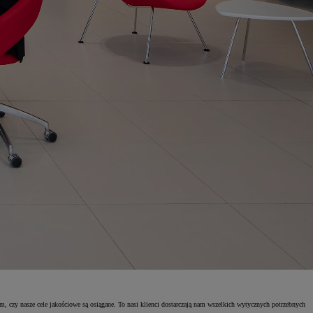
 czy nasze cele jakościowe są osiągane. To nasi klienci dostarczają nam wszelkich wytycznych potrzebnych