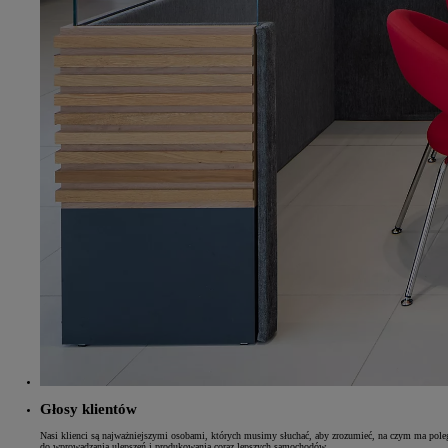
Od
81 900 zł
Yaris Cross
HYBRID
Głosy klientów
Nasi klienci są najważniejszymi osobami, których musimy słuchać, aby zrozumieć, na czym ma poleg
do wprowadzania ulepszeń i produkowania coraz lepszych samochodów.