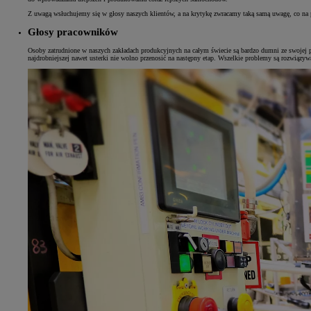
Z uwagą wsłuchujemy się w głosy naszych klientów, a na krytykę zwracamy taką samą uwagę, co na p
Głosy pracowników
Osoby zatrudnione w naszych zakładach produkcyjnych na całym świecie są bardzo dumni ze swojej 
najdrobniejszej nawet usterki nie wolno przenosić na następny etap. Wszelkie problemy są rozwiązy