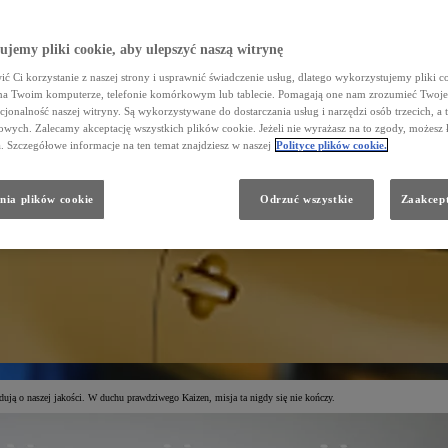
jemy pliki cookie, aby ulepszyć naszą witrynę
ć Ci korzystanie z naszej strony i usprawnić świadczenie usług, dlatego wykorzystujemy pliki co
na Twoim komputerze, telefonie komórkowym lub tablecie. Pomagają one nam zrozumieć Twoje 
cjonalność naszej witryny. Są wykorzystywane do dostarczania usług i narzędzi osób trzecich, a 
wych. Zalecamy akceptację wszystkich plików cookie. Jeżeli nie wyrażasz na to zgody, możesz 
a. Szczegółowe informacje na ten temat znajdziesz w naszej
Polityce plików cookie.
nia plików cookie
Odrzuć wszystkie
Zaakcept
dują o naszej jakości. W duchu prawdziwego Kaizen, misja ta nigdy się nie kończy.