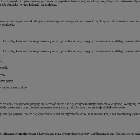
 wysokości pojazdu. Często możemy je spotkać w pojazdach terenowych, autach wyższej klasy oraz nadwoziach t
lub obniżając je, gdy ładunek jest mniejszy.
nsory monitorujące warunki drogowe dostarczają informacji, na podstawie których system dostosowuje parame
prowadzenia.
a. Dla osoby, która codziennie porusza się autem, powolne zmiany mogą być niezauważalne, dlatego ważna jest r
a. Dla osoby, która codziennie porusza się autem, powolne zmiany mogą być niezauważalne, dlatego ważna jest r
ci,
elność,
mię,
czas jazdy,
 na desce rozdzielczej.
we działanie nie pozwala precyzyjnie sterować autem i zwiększa ryzyko utraty panowania w sytuacji awaryjnej
ładu zawieszenia oraz nierównomiernego ścierania się bieżnika opon, co generuje dodatkowe koszty.
niczny samego pojazdu. Zaleca się sprawdzanie stanu amortyzatorów co 60 000–80 000 km, a ich ewentualną w
e jest nieustannie monitorowane i korygowane przez elektroniczne systemy współczesnych aut. Odstępstwo o