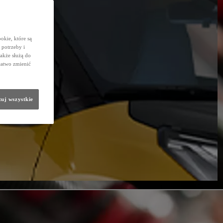
okie, które są
potrzeby i
także służą do
łatwo zmienić
uj wszystkie