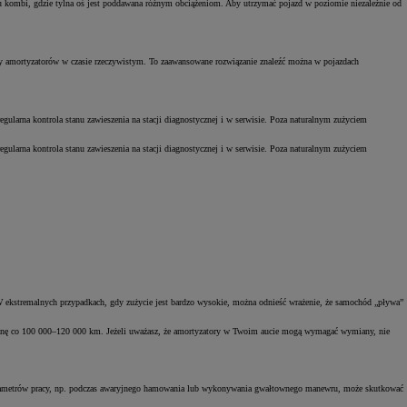
ypu kombi, gdzie tylna oś jest poddawana różnym obciążeniom. Aby utrzymać pojazd w poziomie niezależnie od
try amortyzatorów w czasie rzeczywistym. To zaawansowane rozwiązanie znaleźć można w pojazdach
egularna kontrola stanu zawieszenia na stacji diagnostycznej i w serwisie. Poza naturalnym zużyciem
egularna kontrola stanu zawieszenia na stacji diagnostycznej i w serwisie. Poza naturalnym zużyciem
. W ekstremalnych przypadkach, gdy zużycie jest bardzo wysokie, można odnieść wrażenie, że samochód „pływa”
ymianę co 100 000–120 000 km. Jeżeli uważasz, że amortyzatory w Twoim aucie mogą wymagać wymiany, nie
d parametrów pracy, np. podczas awaryjnego hamowania lub wykonywania gwałtownego manewru, może skutkować