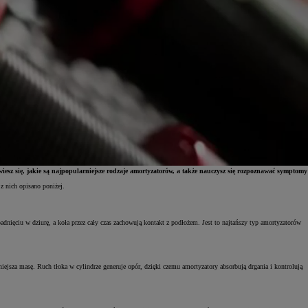
esz się, jakie są najpopularniejsze rodzaje amortyzatorów, a także nauczysz się rozpoznawać symptomy
z nich opisano poniżej.
adnięciu w dziurę, a koła przez cały czas zachowują kontakt z podłożem. Jest to najtańszy typ amortyzatorów
iejsza masę. Ruch tłoka w cylindrze generuje opór, dzięki czemu amortyzatory absorbują drgania i kontrolują