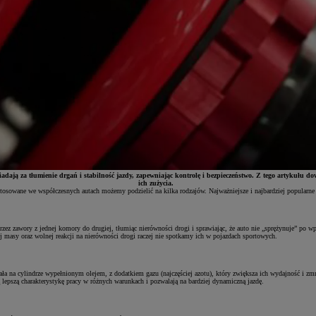
ją za tłumienie drgań i stabilność jazdy, zapewniając kontrolę i bezpieczeństwo. Z tego artykułu dowi
ich zużycia.
sowane we współczesnych autach możemy podzielić na kilka rodzajów. Najważniejsze i najbardziej popularne 
ez zawory z jednej komory do drugiej, tłumiąc nierówności drogi i sprawiając, że auto nie „sprężynuje” po wp
 masy oraz wolnej reakcji na nierówności drogi raczej nie spotkamy ich w pojazdach sportowych.
ała na cylindrze wypełnionym olejem, z dodatkiem gazu (najczęściej azotu), który zwiększa ich wydajność i zmn
 lepszą charakterystykę pracy w różnych warunkach i pozwalają na bardziej dynamiczną jazdę.