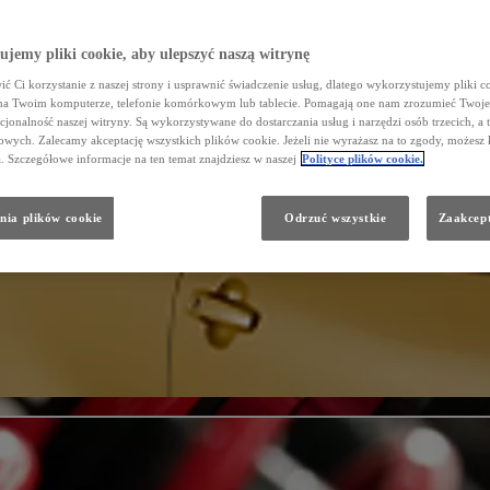
jemy pliki cookie, aby ulepszyć naszą witrynę
ć Ci korzystanie z naszej strony i usprawnić świadczenie usług, dlatego wykorzystujemy pliki co
na Twoim komputerze, telefonie komórkowym lub tablecie. Pomagają one nam zrozumieć Twoje 
cjonalność naszej witryny. Są wykorzystywane do dostarczania usług i narzędzi osób trzecich, a 
wych. Zalecamy akceptację wszystkich plików cookie. Jeżeli nie wyrażasz na to zgody, możesz 
a. Szczegółowe informacje na ten temat znajdziesz w naszej
Polityce plików cookie.
nia plików cookie
Odrzuć wszystkie
Zaakcept