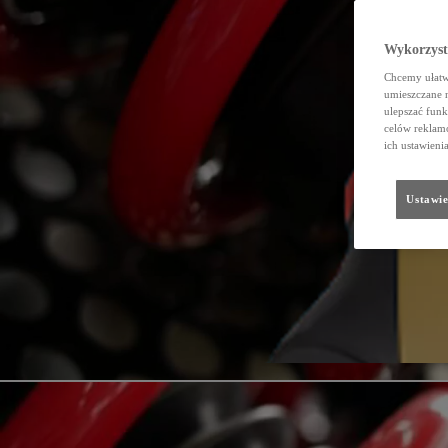
Wykorzystu
Chcemy ułatwi
umieszczane 
ulepszać funk
celów reklamo
ich ustawieni
Ustawie