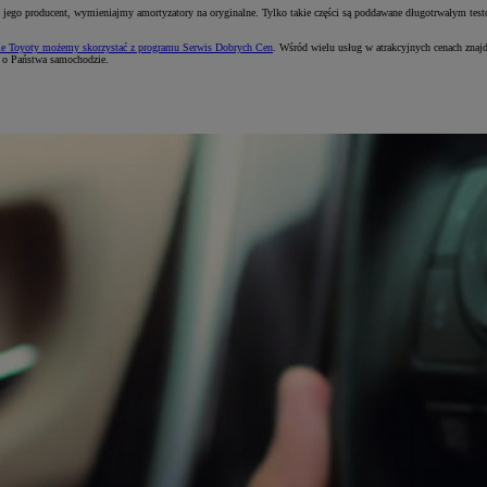
ał to jego producent, wymieniajmy amortyzatory na oryginalne. Tylko takie części są poddawane długotrwałym 
e Toyoty możemy skorzystać z programu Serwis Dobrych Cen
. Wśród wielu usług w atrakcyjnych cenach zna
ą o Państwa samochodzie.