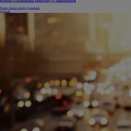
Rodzaje wspomagania kierownicy w samochodach
Poznaj różnice między systemami
Sprawdź
Od
105 300 zł
Corolla Hatchback
HYBRID