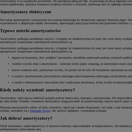
Amortyzatory te są wypełnione powietrzem. Ich największą zaletą jest fakt, że pozwalają na łatwą regulację
stopnia załadowania, specjalny kompresor zwiększa ciśnienie w miechach, podnosząc auto do żądanego poziomu 
Amortyzatory elektryczne
Ten rodzaj amortyzatorów wykorzystuje nowoczesną technologię do dynamicznej regulacji tłumienia drgań. Se
wyposażonych w adaptacyjne układy zawieszenia, zapewniające precyzyjną kontrolę nad poziomem komfortu i 
Typowe usterki amortyzatorów
Amortyzatory podlegają naturalnemu zużyciu i z biegiem lat charakterystyka ich pracy jest coraz mniej wydajn
najczęstszymi symptomami uszkodzonych amortyzatorów są:
Amortyzatory podlegają naturalnemu zużyciu i z biegiem lat charakterystyka ich pracy jest coraz mniej wydajn
najczęstszymi symptomami uszkodzonych amortyzatorów są:
drgania na kierownicy, zbyt „miękkie” zawieszenie, niestabilne zachowanie podczas wyższych prędkoś
wszelkie wycieki oleju z amortyzatora – widoczne mokre plamy oznaczają, że amortyzator stracił szcz
krzywo osadzone auto, przechylone na boki, do przodu lub do tyłu lub kompletnie opuszczone na zie
w autach z amortyzatorami powietrznymi nieustająca praca kompresora objawiająca się buczeniem pod
w autach z elektronicznym sterowaniem zbyt twarda praca zawieszenia, której zwykle towarzyszą błędy
Kiedy należy wymienić amortyzatory?
Amortyzatory wpływają na stabilność pojazdu podczas hamowania, skręcania i przyspieszania. Ich nieprawidło
po całej drodze. Ponadto, niesprawne amortyzatory mogą prowadzić do przedwczesnego zużycia innych części uk
Wymiana amortyzatorów zależy od kilku czynników, takich jak warunki eksploatacji, styl jazdy i stan tech
zwlekaj, skontaktuj się z
Serwisem Toyoty
, aby umówić oględziny i ewentualną wymianę.
Jak dobrać amortyzatory?
Układ zawieszenia i układ hamulcowy to kluczowe elementy odpowiedzialne za bezpieczeństwo. Ich działani
niebezpiecznym zachowaniem auta.