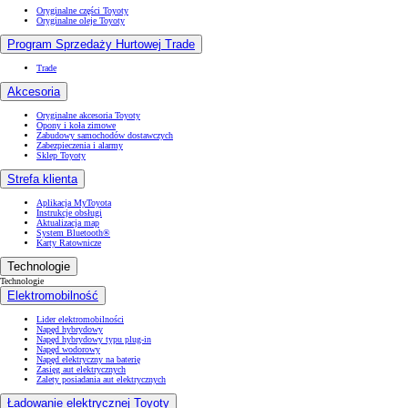
Oryginalne części Toyoty
Oryginalne oleje Toyoty
Program Sprzedaży Hurtowej Trade
Trade
Akcesoria
Oryginalne akcesoria Toyoty
Opony i koła zimowe
Zabudowy samochodów dostawczych
Zabezpieczenia i alarmy
Sklep Toyoty
Strefa klienta
Aplikacja MyToyota
Instrukcje obsługi
Aktualizacja map
System Bluetooth®
Karty Ratownicze
Technologie
Technologie
Elektromobilność
Lider elektromobilności
Napęd hybrydowy
Napęd hybrydowy typu plug-in
Napęd wodorowy
Napęd elektryczny na baterię
Zasięg aut elektrycznych
Zalety posiadania aut elektrycznych
Ładowanie elektrycznej Toyoty