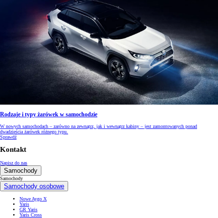
Rodzaje i typy żarówek w samochodzie
W nowych samochodach – zarówno na zewnątrz, jak i wewnątrz kabiny – jest zamontowanych ponad
dwadzieścia żarówek różnego typu.
Sprawdź
Kontakt
Napisz do nas
Samochody
Samochody
Samochody osobowe
Nowe Aygo X
Yaris
GR Yaris
Yaris Cross