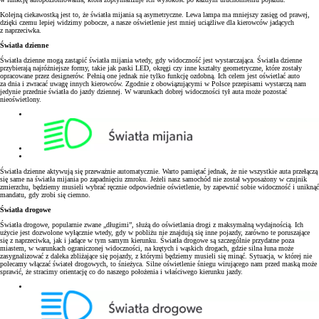
Kolejną ciekawostką jest to, że światła mijania są asymetryczne. Lewa lampa ma mniejszy zasięg od prawej,
dzięki czemu lepiej widzimy pobocze, a nasze oświetlenie jest mniej uciążliwe dla kierowców jadących
z naprzeciwka.
Światła dzienne
Światła dzienne mogą zastąpić światła mijania wtedy, gdy widoczność jest wystarczająca. Światła dzienne
przybierają najróżniejsze formy, takie jak paski LED, okręgi czy inne kształty geometryczne, które zostały
opracowane przez designerów. Pełnią one jednak nie tylko funkcję ozdobną. Ich celem jest oświetlać auto
za dnia i zwracać uwagę innych kierowców. Zgodnie z obowiązującymi w Polsce przepisami wystarczą nam
jedynie przednie światła do jazdy dziennej. W warunkach dobrej widoczności tył auta może pozostać
nieoświetlony.
Światła dzienne aktywują się przeważnie automatycznie. Warto pamiętać jednak, że nie wszystkie auta przełączą
się same na światła mijania po zapadnięciu zmroku. Jeżeli nasz samochód nie został wyposażony w czujnik
zmierzchu, będziemy musieli wybrać ręcznie odpowiednie oświetlenie, by zapewnić sobie widoczność i uniknąć
mandatu, gdy zrobi się ciemno.
Światła drogowe
Światła drogowe, popularnie zwane „długimi”, służą do oświetlania drogi z maksymalną wydajnością. Ich
użycie jest dozwolone wyłącznie wtedy, gdy w pobliżu nie znajdują się inne pojazdy, zarówno te poruszające
się z naprzeciwka, jak i jadące w tym samym kierunku. Światła drogowe są szczególnie przydatne poza
miastem, w warunkach ograniczonej widoczności, na krętych i wąskich drogach, gdzie silna łuna może
zasygnalizować z daleka zbliżające się pojazdy, z którymi będziemy musieli się minąć. Sytuacja, w której nie
polecamy włączać świateł drogowych, to śnieżyca. Silne oświetlenie śniegu wirującego nam przed maską może
sprawić, że stracimy orientację co do naszego położenia i właściwego kierunku jazdy.