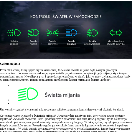
Światła mijania
Przez 90% czasu, który spędzimy za kierownicą, to właśnie światła mijania będą naszym głównym
oświetleniem. Jak sama nazwa wskazuje, są to światła przystosowane do sytuacji, gdy mijamy się z innymi
uczestnikami ruchu. Nie oślepiają ich i sprawdzają się zarówno w dzień, jak i w nocy, zwłaszcza podczas jazdy
w terenie zabudowanym. Innym popularnym określeniem świateł mijania są światła „krótkie”.
Uniwersalny symbol świateł mijania to zielony reflektor z promieniami skierowanymi ukośnie ku ziemi.
Co jeszcze warto wiedzieć o światłach mijania? Uwagę zwrócić należy na fakt, że w wielu autach możemy
regulować wysokość świecenia. Jeżeli podróżujemy z pasażerami lub dużą ilością bagażu i tylna oś naszego
samochodu jest obciążona, przód automatycznie podniesie się do góry. W takiej sytuacji ryzykujemy oślepianie
innych uczestników ruchu. Pokrętło regulujące wysokość lamp zmienia kąt pochylenia soczewek i zapobiega
takiej sytuacji. W wielu autach, zwłaszcza tych wyposażonych w światła ksenonowe, lampy będą wyposażone
w funkcję autopoziomowania, która zoptymalizuje ich wysokość po każdym uruchomieniu pojazdu.