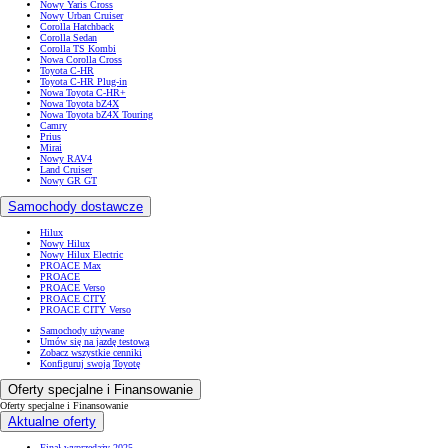
Nowy Yaris Cross
Nowy Urban Cruiser
Corolla Hatchback
Corolla Sedan
Corolla TS Kombi
Nowa Corolla Cross
Toyota C-HR
Toyota C-HR Plug-in
Nowa Toyota C-HR+
Nowa Toyota bZ4X
Nowa Toyota bZ4X Touring
Camry
Prius
Mirai
Nowy RAV4
Land Cruiser
Nowy GR GT
Samochody dostawcze
Hilux
Nowy Hilux
Nowy Hilux Electric
PROACE Max
PROACE
PROACE Verso
PROACE CITY
PROACE CITY Verso
Samochody używane
Umów się na jazdę testową
Zobacz wszystkie cenniki
Konfiguruj swoją Toyotę
Oferty specjalne i Finansowanie
Oferty specjalne i Finansowanie
Aktualne oferty
Finał wyprzedaży 2025