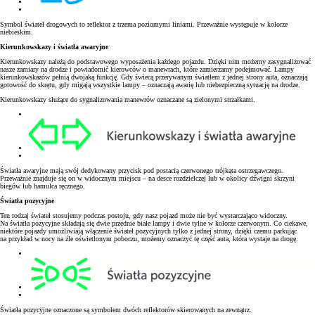
Symbol świateł drogowych to reflektor z trzema poziomymi liniami. Przeważnie występuje w kolorze
niebieskim.
Kierunkowskazy i światła awaryjne
Kierunkowskazy należą do podstawowego wyposażenia każdego pojazdu. Dzięki nim możemy zasygnalizować
nasze zamiary na drodze i powiadomić kierowców o manewrach, które zamierzamy podejmować. Lampy
kierunkowskazów pełnią dwojaką funkcję. Gdy świecą przerywanym światłem z jednej strony auta, oznaczają
gotowość do skrętu, gdy migają wszystkie lampy – oznaczają awarię lub niebezpieczną sytuację na drodze.
Kierunkowskazy służące do sygnalizowania manewrów oznaczane są zielonymi strzałkami.
Światła awaryjne mają swój dedykowany przycisk pod postacią czerwonego trójkąta ostrzegawczego.
Przeważnie znajduje się on w widocznym miejscu – na desce rozdzielczej lub w okolicy dźwigni skrzyni
biegów lub hamulca ręcznego.
Światła pozycyjne
Ten rodzaj świateł stosujemy podczas postoju, gdy nasz pojazd może nie być wystarczająco widoczny.
Na światła pozycyjne składają się dwie przednie białe lampy i dwie tylne w kolorze czerwonym. Co ciekawe,
niektóre pojazdy umożliwiają włączenie świateł pozycyjnych tylko z jednej strony, dzięki czemu parkując
na przykład w nocy na źle oświetlonym poboczu, możemy oznaczyć tę część auta, która wystaje na drogę.
Światła pozycyjne oznaczone są symbolem dwóch reflektorów skierowanych na zewnątrz.