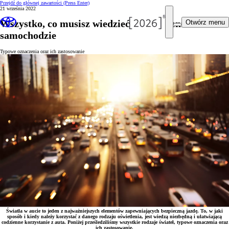
Przejdź do głównej zawartości
(Press Enter)
21 września 2022
Wszystko, co musisz wiedzieć o oświetleniu w
Otwórz menu
samochodzie
Typowe oznaczenia oraz ich zastosowanie
Światła w aucie to jeden z najważniejszych elementów zapewniających bezpieczną jazdę. To, w jaki
sposób i kiedy należy korzystać z danego rodzaju oświetlenia, jest wiedzą niezbędną i ułatwiającą
codzienne korzystanie z auta. Poniżej prześledziliśmy wszystkie rodzaje świateł, typowe oznaczenia oraz
ich zastosowanie.