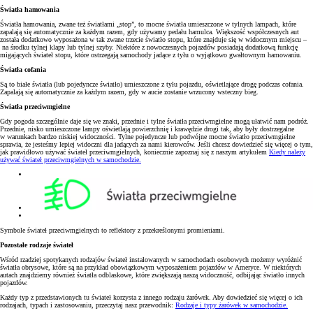
Światła hamowania
Światła hamowania, zwane też światłami „stop”, to mocne światła umieszczone w tylnych lampach, które
zapalają się automatycznie za każdym razem, gdy używamy pedału hamulca. Większość współczesnych aut
została dodatkowo wyposażona w tak zwane trzecie światło stopu, które znajduje się w widocznym miejscu –
na środku tylnej klapy lub tylnej szyby. Niektóre z nowoczesnych pojazdów posiadają dodatkową funkcję
migających świateł stopu, które ostrzegają samochody jadące z tyłu o wyjątkowo gwałtownym hamowaniu.
Światła cofania
Są to białe światła (lub pojedyncze światło) umieszczone z tyłu pojazdu, oświetlające drogę podczas cofania.
Zapalają się automatycznie za każdym razem, gdy w aucie zostanie wrzucony wsteczny bieg.
Światła przeciwmgielne
Gdy pogoda szczególnie daje się we znaki, przednie i tylne światła przeciwmgielne mogą ułatwić nam podróż.
Przednie, nisko umieszczone lampy oświetlają powierzchnię i krawędzie drogi tak, aby były dostrzegalne
w warunkach bardzo niskiej widoczności. Tylne pojedyncze lub podwójne mocne światło przeciwmgielne
sprawia, że jesteśmy lepiej widoczni dla jadących za nami kierowców. Jeśli chcesz dowiedzieć się więcej o tym,
jak prawidłowo używać świateł przeciwmgielnych, koniecznie zapoznaj się z naszym artykułem
Kiedy należy
używać świateł przeciwmgielnych w samochodzie.
Symbole świateł przeciwmgielnych to reflektory z przekreślonymi promieniami.
Pozostałe rodzaje świateł
Wśród rzadziej spotykanych rodzajów świateł instalowanych w samochodach osobowych możemy wyróżnić
światła obrysowe, które są na przykład obowiązkowym wyposażeniem pojazdów w Ameryce. W niektórych
autach znajdziemy również światła odblaskowe, które zwiększają naszą widoczność, odbijając światło innych
pojazdów.
Każdy typ z przedstawionych tu świateł korzysta z innego rodzaju żarówek. Aby dowiedzieć się więcej o ich
rodzajach, typach i zastosowaniu, przeczytaj nasz przewodnik:
Rodzaje i typy żarówek w samochodzie.