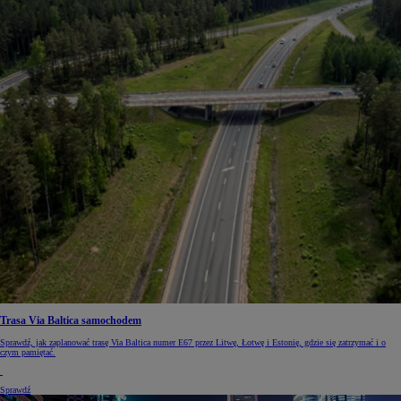
Trasa Via Baltica samochodem
Sprawdź, jak zaplanować trasę Via Baltica numer E67 przez Litwę, Łotwę i Estonię, gdzie się zatrzymać i o
czym pamiętać.
Sprawdź