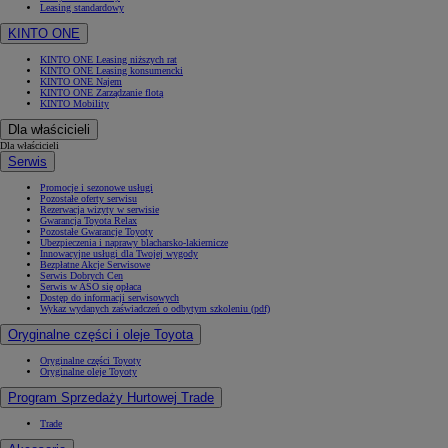
Leasing standardowy
KINTO ONE
KINTO ONE Leasing niższych rat
KINTO ONE Leasing konsumencki
KINTO ONE Najem
KINTO ONE Zarządzanie flotą
KINTO Mobility
Dla właścicieli
Dla właścicieli
Serwis
Promocje i sezonowe usługi
Pozostałe oferty serwisu
Rezerwacja wizyty w serwisie
Gwarancja Toyota Relax
Pozostałe Gwarancje Toyoty
Ubezpieczenia i naprawy blacharsko-lakiernicze
Innowacyjne usługi dla Twojej wygody
Bezpłatne Akcje Serwisowe
Serwis Dobrych Cen
Serwis w ASO się opłaca
Dostęp do informacji serwisowych
Wykaz wydanych zaświadczeń o odbytym szkoleniu (pdf)
Oryginalne części i oleje Toyota
Oryginalne części Toyoty
Oryginalne oleje Toyoty
Program Sprzedaży Hurtowej Trade
Trade