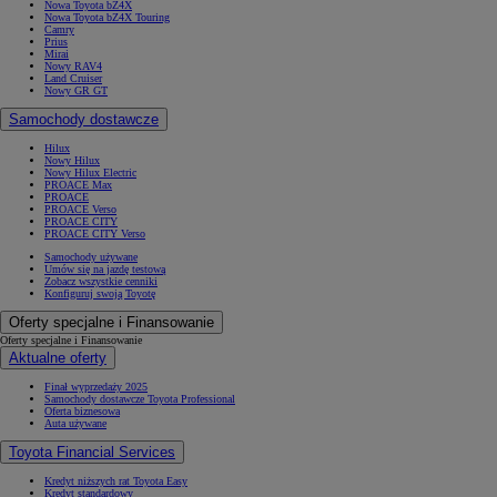
Nowa Toyota bZ4X
Nowa Toyota bZ4X Touring
Camry
Prius
Mirai
Nowy RAV4
Land Cruiser
Nowy GR GT
Samochody dostawcze
Hilux
Nowy Hilux
Nowy Hilux Electric
PROACE Max
PROACE
PROACE Verso
PROACE CITY
PROACE CITY Verso
Samochody używane
Umów się na jazdę testową
Zobacz wszystkie cenniki
Konfiguruj swoją Toyotę
Oferty specjalne i Finansowanie
Oferty specjalne i Finansowanie
Aktualne oferty
Finał wyprzedaży 2025
Samochody dostawcze Toyota Professional
Oferta biznesowa
Auta używane
Toyota Financial Services
Kredyt niższych rat Toyota Easy
Kredyt standardowy