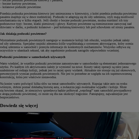
– boczne poduszki powietrzne kierowcy i pasażera,
– boczne kurtyny powietrzne,
– kolanowe poduszki powietrzne.
Przednia poduszka powietrzna kierowcy jest umieszczona w kierownicy, z kolei przednia poduszka powietrzna
pasażera znajduje się w desce rozdzielczej. Poduszki te adaptują się do siły uderzenia, czyli mają możliwość
uruchamiania się w kilku etapach. Jeśli chodzi o boczne poduszki powietrzne, można rozróżnić ich trzy
podstawowe typy: boczne, klatki piersiowej i głowy. Kurtyny powietrzne są rozmieszczone zazwyczaj nad
drzwiami w dachu, a poduszki kolanowe – pod kolumną kierownicy lub pod schowkiem od strony pasażera.
Jak działają poduszki powietrzne?
Wystrzelenie poduszek powietrznych następuje w momencie kolizji lub stłuczki, wszystko jednak zależy
od siły uderzenia. Specjalne czujniki zderzenia ściśle współdziałają z systemem aktywującym, który ocenia
rodzaj uderzenia w samochód i przesyła informacje do konkretnych mechanizmów. Wszystko odbywa się
oczywiście w ułamkach sekund, tak aby napełnienie poduszek nastąpiło odpowiednio wcześniej.
Poduszki powietrzne w samochodach używanych
Warto wiedzieć, że wszelkie poduszki powietrzne zamontowane w samochodzie są elementami jednorazowego
użytku. Po każdym ich aktywowaniu należy je wymienić na nowe. Koszty takiej operacji są rzecz jasna
uzależnione od rodzaju kolizji, jednak jest to raczej spory wydatek. Aktualnie nie stosuje się już okresowych,
prewencyjnych wymian poduszek powietrznych. Nie jest to potrzebne ze względu na ich supernowoczesną
konstrukcję, która jest właściwie niezawodna.
Na koniec warto poświęcić kilka słów na temat samochodów używanych. Kupując takie auto na rynku
wtórnym, dobrze poznać dokładną historię auta, a zwłaszcza jego ewentualne wypadki i kolizje. Może
się bowiem okazać, że nieuczciwy sprzedawca będzie próbował „wepchnąć” nam samochód powypadkowy
z atrapą poduszki powietrznej, co może się dla nas skończyć tragicznie. Pamiętajmy, najważniejsze jest
bezpieczeństwo.
Dowiedz się więcej