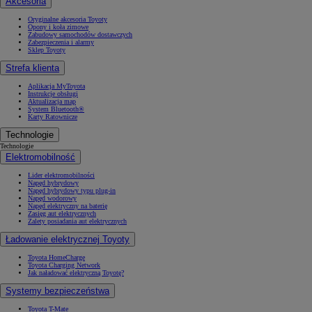
Akcesoria
Oryginalne akcesoria Toyoty
Opony i koła zimowe
Zabudowy samochodów dostawczych
Zabezpieczenia i alarmy
Sklep Toyoty
Strefa klienta
Aplikacja MyToyota
Instrukcje obsługi
Aktualizacja map
System Bluetooth®
Karty Ratownicze
Technologie
Technologie
Elektromobilność
Lider elektromobilności
Napęd hybrydowy
Napęd hybrydowy typu plug-in
Napęd wodorowy
Napęd elektryczny na baterię
Zasięg aut elektrycznych
Zalety posiadania aut elektrycznych
Ładowanie elektrycznej Toyoty
Toyota HomeCharge
Toyota Charging Network
Jak naładować elektryczną Toyotę?
Systemy bezpieczeństwa
Toyota T-Mate