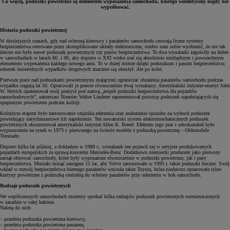
Co więcej, poduszki powietrzne są elementem wyposażenia samochodu, którego wolelibyśmy nigdy nie
wypróbować.
Historia poduszki powietrznej
W dzisiejszych czasach, gdy nad ochroną kierowcy i pasażerów samochodu czuwają liczne systemy
bezpieczeństwa sterowane przez skomplikowane układy elektroniczne, trudno nam sobie wyobrazić, że nie tak
dawno nie było nawet poduszek powietrznych czy pasów bezpieczeństwa. Te dwa wynalazki zagościły na dobre
w samochodach w latach 80. i 90, aby dopiero w XXI wieku stać się absolutnie niezbędnym i powszechnym
elementem wyposażenia każdego nowego auta. To w dużej mierze dzięki poduszkom i pasom bezpieczeństwa
odsetek śmiertelnych wypadków drogowych znacznie się obniżył. Ale po kolei.
Pierwsze prace nad poduszkami powietrznymi mającymi ograniczać obrażenia pasażerów samochodu podczas
wypadku sięgają lat 50. Opracowali je prawie równocześnie dwaj wynalazcy. Amerykański inżynier-emeryt John
W. Hetrick opatentował swój pomysł pod nazwą „zespół poduszki bezpieczeństwa dla pojazdów
samochodowych”, natomiast Niemiec Walter Linderer zaprezentował prototyp poduszek napełniających się
sprężonym powietrzem podczas kolizji.
Kolejnym etapem było zastosowanie czujnika zderzenia oraz znalezienie sposobu na wybuch poduszek
powodujący natychmiastowe ich napełnienie. Ten nowatorski system elektromechanicznych poduszek
powietrznych skonstruował amerykański inżynier Allen K. Breed. Efektem jego prac i udoskonaleń było
wypuszczenie na rynek w 1973 r. pierwszego na świecie modelu z poduszką powietrzną – Oldsmobile
Toronado.
Dopiero kilka lat później, a dokładnie w 1980 r., wynalazek ten pojawił się w seryjnie produkowanych
pojazdach europejskich za sprawą koncernu Mercedes-Benz. Dodatkowo niemiecki producent jako pierwszy
zaczął oferować samochody, które były wyposażone równocześnie w poduszki powietrzne, jak i pasy
bezpieczeństwa. Musiało minąć następne 15 lat, aby Volvo zastosowało w 1995 r. także poduszki boczne. Swój
wkład w rozwój bezpieczeństwa biernego pasażerów wniosła także Toyota, która niedawno opracowała tylne
kurtyny powietrzne z poduszką centralną do ochrony pasażerów przy uderzeniu w bok samochodu.
Rodzaje poduszek powietrznych
We współczesnych samochodach możemy spotkać kilka rodzajów poduszek powietrznych rozmieszczonych
w zasadzie w całej kabinie.
Należą do nich:
– przednia poduszka powietrzna kierowcy,
– przednia poduszka powietrzna pasażera,