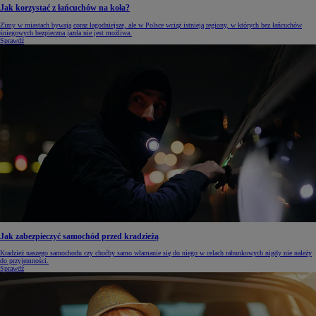
Jak korzystać z łańcuchów na koła?
Zimy w miastach bywają coraz łagodniejsze, ale w Polsce wciąż istnieją regiony, w których bez łańcuchów
śniegowych bezpieczna jazda nie jest możliwa.
Sprawdź
Jak zabezpieczyć samochód przed kradzieżą
Kradzież naszego samochodu czy choćby samo włamanie się do niego w celach rabunkowych nigdy nie należy
do przyjemności.
Sprawdź