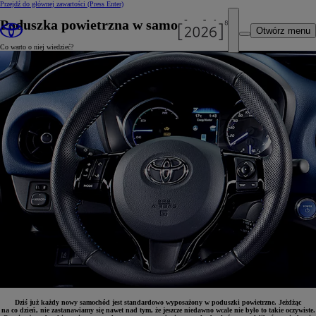
Przejdź do głównej zawartości
(Press Enter)
Poduszka powietrzna w samochodzie
Otwórz menu
Co warto o niej wiedzieć?
Dziś już każdy nowy samochód jest standardowo wyposażony w poduszki powietrzne. Jeżdżąc
na co dzień, nie zastanawiamy się nawet nad tym, że jeszcze niedawno wcale nie było to takie oczywiste.