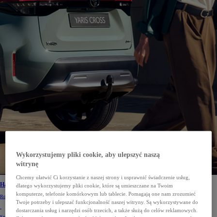
Wykorzystujemy pliki cookie, aby ulepszyć naszą
witrynę
Chcemy ułatwić Ci korzystanie z naszej strony i usprawnić świadczenie usług,
Hak holowniczy do samochodu
dlatego wykorzystujemy pliki cookie, które są umieszczane na Twoim
komputerze, telefonie komórkowym lub tablecie. Pomagają one nam zrozumieć
Rodzaje haków, montaż i formalności
Twoje potrzeby i ulepszać funkcjonalność naszej witryny. Są wykorzystywane do
dostarczania usług i narzędzi osób trzecich, a także służą do celów reklamowych.
Sprawdź