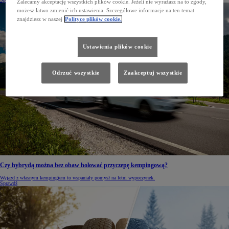
Zalecamy akceptację wszystkich plików cookie. Jeżeli nie wyrażasz na to zgody,
możesz łatwo zmienić ich ustawienia. Szczegółowe informacje na ten temat
znajdziesz w naszej
Polityce plików cookie.
Ustawienia plików cookie
Odrzuć wszystkie
Zaakceptuj wszystkie
Czy hybrydą można bez obaw holować przyczepę kempingową?
Wyjazd z własnym kempingiem to wspaniały pomysł na letni wypoczynek.
Sprawdź