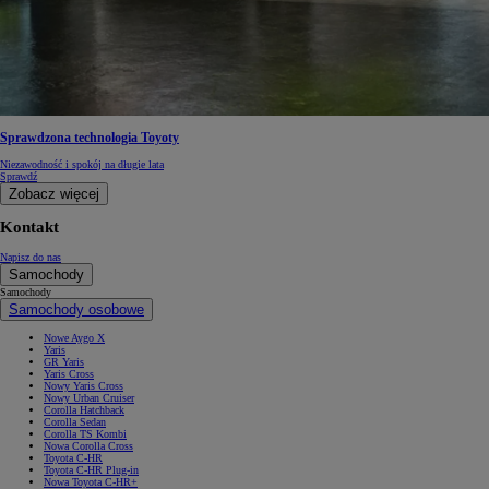
Sprawdzona technologia Toyoty
Niezawodność i spokój na długie lata
Sprawdź
Zobacz więcej
Kontakt
Napisz do nas
Samochody
Samochody
Samochody osobowe
Nowe Aygo X
Yaris
GR Yaris
Yaris Cross
Nowy Yaris Cross
Nowy Urban Cruiser
Corolla Hatchback
Corolla Sedan
Corolla TS Kombi
Nowa Corolla Cross
Toyota C-HR
Toyota C-HR Plug-in
Nowa Toyota C-HR+