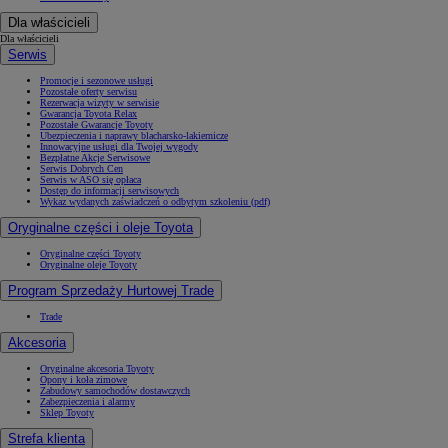
Dla właścicieli
Dla właścicieli
Serwis
Promocje i sezonowe usługi
Pozostałe oferty serwisu
Rezerwacja wizyty w serwisie
Gwarancja Toyota Relax
Pozostałe Gwarancje Toyoty
Ubezpieczenia i naprawy blacharsko-lakiernicze
Innowacyjne usługi dla Twojej wygody
Bezpłatne Akcje Serwisowe
Serwis Dobrych Cen
Serwis w ASO się opłaca
Dostęp do informacji serwisowych
Wykaz wydanych zaświadczeń o odbytym szkoleniu (pdf)
Oryginalne części i oleje Toyota
Oryginalne części Toyoty
Oryginalne oleje Toyoty
Program Sprzedaży Hurtowej Trade
Trade
Akcesoria
Oryginalne akcesoria Toyoty
Opony i koła zimowe
Zabudowy samochodów dostawczych
Zabezpieczenia i alarmy
Sklep Toyoty
Strefa klienta