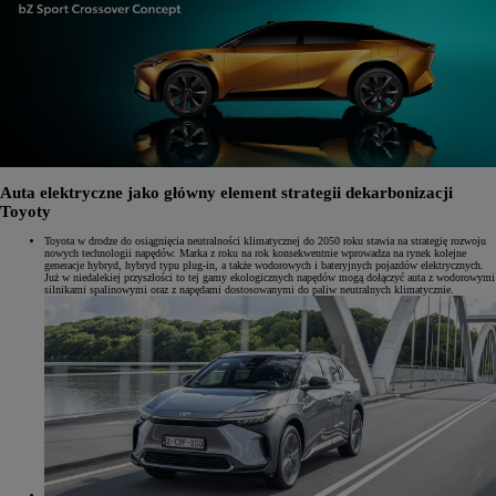
Auta elektryczne jako główny element strategii dekarbonizacji
Toyoty
Toyota w drodze do osiągnięcia neutralności klimatycznej do 2050 roku stawia na strategię rozwoju
nowych technologii napędów. Marka z roku na rok konsekwentnie wprowadza na rynek kolejne
generacje hybryd, hybryd typu plug-in, a także wodorowych i bateryjnych pojazdów elektrycznych.
Już w niedalekiej przyszłości to tej gamy ekologicznych napędów mogą dołączyć auta z wodorowymi
silnikami spalinowymi oraz z napędami dostosowanymi do paliw neutralnych klimatycznie.