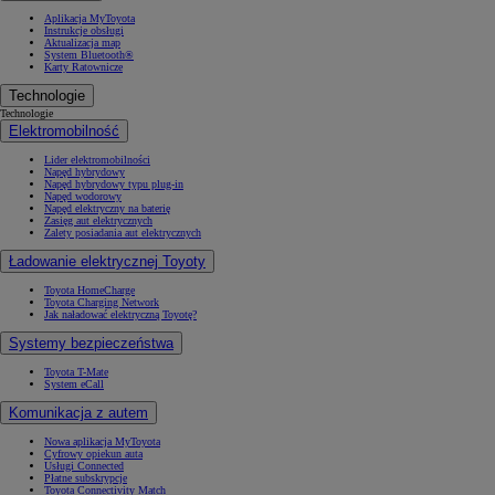
Aplikacja MyToyota
Instrukcje obsługi
Aktualizacja map
System Bluetooth®
Karty Ratownicze
Technologie
Technologie
Elektromobilność
Lider elektromobilności
Napęd hybrydowy
Napęd hybrydowy typu plug-in
Napęd wodorowy
Napęd elektryczny na baterię
Zasięg aut elektrycznych
Zalety posiadania aut elektrycznych
Ładowanie elektrycznej Toyoty
Toyota HomeCharge
Toyota Charging Network
Jak naładować elektryczną Toyotę?
Systemy bezpieczeństwa
Toyota T-Mate
System eCall
Komunikacja z autem
Nowa aplikacja MyToyota
Cyfrowy opiekun auta
Usługi Connected
Płatne subskrypcje
Toyota Connectivity Match