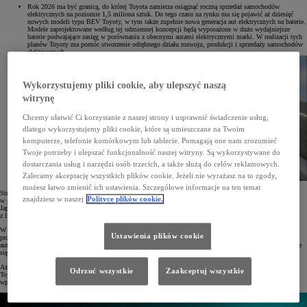
Rok 2026 ma być granicą, do której Toyota zamierza osiągnąć roczną sprzedaż samochodów
elektrycznych na poziomie 1,5 miliona sztuk. Do tego czasu na rynku ma się pojawić aż dziesięć
nowych modeli typu BEV Toyoty, w tym także zupełnie nowa generacja aut elektrycznych na baterie.
Modele zaprojektowane według tej odmiennej koncepcji będą wyposażone w dużo wydajniejsze
baterie podwajające zasięg w porównaniu z obecnymi autami elektrycznymi marki. W realizacji tych
planów Toyoty ma pomóc stworzenie odrębnego działu rozwoju, produkcji i sprzedaży samochodów
elektrycznych.
Wykorzystujemy pliki cookie, aby ulepszyć naszą
witrynę
Chcemy ułatwić Ci korzystanie z naszej strony i usprawnić świadczenie usług,
dlatego wykorzystujemy pliki cookie, które są umieszczane na Twoim
komputerze, telefonie komórkowym lub tablecie. Pomagają one nam zrozumieć
Twoje potrzeby i ulepszać funkcjonalność naszej witryny. Są wykorzystywane do
dostarczania usług i narzędzi osób trzecich, a także służą do celów reklamowych.
Zalecamy akceptację wszystkich plików cookie. Jeżeli nie wyrażasz na to zgody,
możesz łatwo zmienić ich ustawienia. Szczegółowe informacje na ten temat
Strategia wprowadzania na rynek elektrycznych samochodów na baterie będzie miała różny przebieg
znajdziesz w naszej
Polityce plików cookie.
w poszczególnych regionach. Znaczne rozszerzenie oferty Toyoty z napędem BEV ma nastąpić w Europie,
Japonii, Chinach i USA, gdzie w pierwszej kolejności do sprzedaży zostaną wprowadzone kolejne modele
z linii bZ, a dopiero potem auta nowej generacji.
W USA w 2025 roku wystartuje produkcja elektrycznego SUV-a z 3 rzędami siedzeń, do którego baterie będą
Ustawienia plików cookie
produkowane w Karolinie Północnej. W Chinach już w 2024 roku zadebiutują modele bZ4X i bZ3 oraz dwa
auta elektryczne przeznaczone specjalnie na ten rynek, natomiast w kolejnych latach gama modeli BEV będzie
się systematycznie zwiększać.
Azja wraz z innymi rozwijającymi się rynkami także postawią na rozwój bateryjnych pojazdów elektrycznych
Odrzuć wszystkie
Zaakceptuj wszystkie
Toyoty. Jeszcze przed końcem bieżącego roku ruszy lokalna produkcja pickupów BEV, a następnie firma
wprowadzi do oferty nowy model małego samochodu z napędem tego typu.