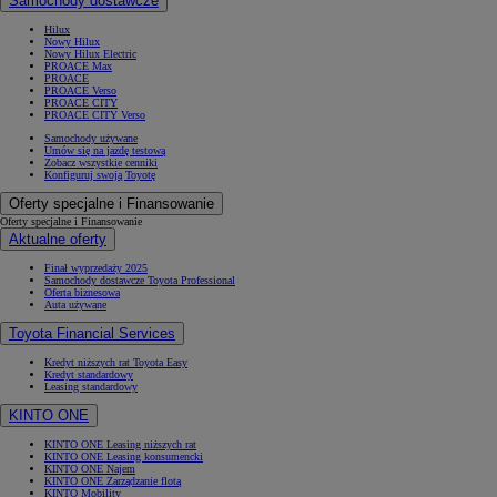
Samochody dostawcze
Hilux
Nowy Hilux
Nowy Hilux Electric
PROACE Max
PROACE
PROACE Verso
PROACE CITY
PROACE CITY Verso
Samochody używane
Umów się na jazdę testową
Zobacz wszystkie cenniki
Konfiguruj swoją Toyotę
Oferty specjalne i Finansowanie
Oferty specjalne i Finansowanie
Aktualne oferty
Finał wyprzedaży 2025
Samochody dostawcze Toyota Professional
Oferta biznesowa
Auta używane
Toyota Financial Services
Kredyt niższych rat Toyota Easy
Kredyt standardowy
Leasing standardowy
KINTO ONE
KINTO ONE Leasing niższych rat
KINTO ONE Leasing konsumencki
KINTO ONE Najem
KINTO ONE Zarządzanie flotą
KINTO Mobility