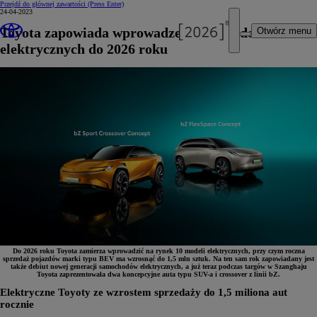
Przejdź do głównej zawartości
(Press Enter)
24-04-2023
Toyota zapowiada wprowadzenie 10 modeli
Otwórz menu
elektrycznych do 2026 roku
Do 2026 roku Toyota zamierza wprowadzić na rynek 10 modeli elektrycznych, przy czym roczna
sprzedaż pojazdów marki typu BEV ma wzrosnąć do 1,5 mln sztuk. Na ten sam rok zapowiadany jest
także debiut nowej generacji samochodów elektrycznych, a już teraz podczas targów w Szanghaju
Toyota zaprezentowała dwa koncepcyjne auta typu SUV-a i crossover z linii bZ.
Elektryczne Toyoty ze wzrostem sprzedaży do 1,5 miliona aut
rocznie