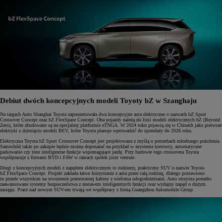
Debiut dwóch koncepcyjnych modeli Toyoty bZ w Szanghaju
Na targach Auto Shanghai Toyota zaprezentowała dwa koncepcyjne auta elektryczne o nazwach bZ Sport
Crossover Concept oraz bZ FlexSpace Concept. Oba pojazdy należą do linii modeli elektrycznych bZ (Beyond
Zero), które zbudowane są na specjalnej platformie eTNGA. W 2024 roku pojawią się w Chinach jako pierwsze
elektryki z dziesięciu modeli BEV, które Toyota planuje wprowadzić do sprzedaży do 2026 roku.
Elektryczna Toyota bZ Sport Crossover Concept jest projektowana z myślą o potrzebach młodszego pokolenia.
Samochód także po zakupie będzie można doposażać na przykład w asystenta kierowcy, automatyczne
parkowanie czy inne inteligentne funkcje wspomagające jazdę. Przy budowie tego crossovera Toyota
współpracuje z firmami BYD i FAW w ramach spółek joint venture.
Drugi z koncepcyjnych modeli z napędem elektrycznym to rodzinny, praktyczny SUV o nazwie Toyota
bZ FlexSpace Concept. Projekt zakłada łatwe korzystanie z auta przez całą rodzinę, dlatego postawiono
tu przede wszystkim na stworzenie przestronnej kabiny z wieloma udogodnieniami. Auto otrzyma ponadto
zaawansowane systemy bezpieczeństwa z zestawem inteligentnych funkcji oraz wydajny napęd o dużym
zasięgu. Prace nad nowym SUV-em trwają we współpracy z firmą Guangzhou Automobile Group.