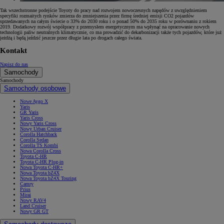
Tak wszechstronne podejście Toyoty do pracy nad rozwojem nowoczesnych napędów z uwzględnieniem
specyfiki rozmaitych rynków zmierza do zmniejszenia przez firmę średniej emisji CO2 pojazdów
sprzedawanych na całym świecie o 33% do 2030 roku i o ponad 50% do 2035 roku w porównaniu z rokiem
2019. Dodatkowy rozwój współpracy z przemysłem energetycznym ma wpłynąć na opracowanie nowych
technologii paliw neutralnych klimatycznie, co ma prowadzić do dekarbonizacji także tych pojazdów, które już
jeżdżą i będą jeździć jeszcze przez długie lata po drogach całego świata.
Kontakt
Napisz do nas
Samochody
Samochody
Samochody osobowe
Nowe Aygo X
Yaris
GR Yaris
Yaris Cross
Nowy Yaris Cross
Nowy Urban Cruiser
Corolla Hatchback
Corolla Sedan
Corolla TS Kombi
Nowa Corolla Cross
Toyota C-HR
Toyota C-HR Plug-in
Nowa Toyota C-HR+
Nowa Toyota bZ4X
Nowa Toyota bZ4X Touring
Camry
Prius
Mirai
Nowy RAV4
Land Cruiser
Nowy GR GT