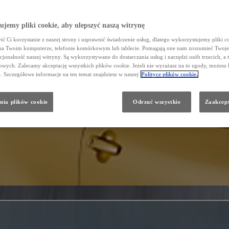
jemy pliki cookie, aby ulepszyć naszą witrynę
ć Ci korzystanie z naszej strony i usprawnić świadczenie usług, dlatego wykorzystujemy pliki co
na Twoim komputerze, telefonie komórkowym lub tablecie. Pomagają one nam zrozumieć Twoje 
cjonalność naszej witryny. Są wykorzystywane do dostarczania usług i narzędzi osób trzecich, a 
wych. Zalecamy akceptację wszystkich plików cookie. Jeżeli nie wyrażasz na to zgody, możesz 
a. Szczegółowe informacje na ten temat znajdziesz w naszej
Polityce plików cookie.
nia plików cookie
Odrzuć wszystkie
Zaakcept