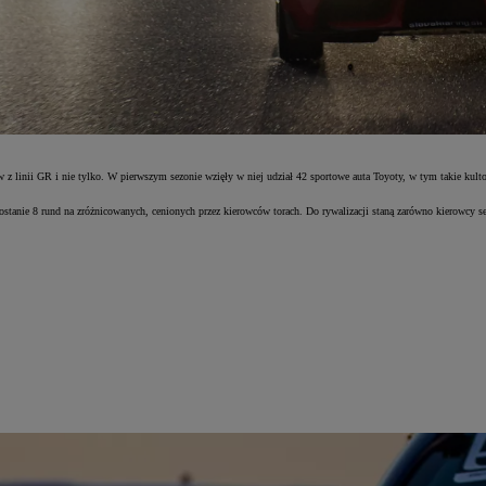
z linii GR i nie tylko. W pierwszym sezonie wzięły w niej udział 42 sportowe auta Toyoty, w tym takie kult
zostanie 8 rund na zróżnicowanych, cenionych przez kierowców torach. Do rywalizacji staną zarówno kierowc