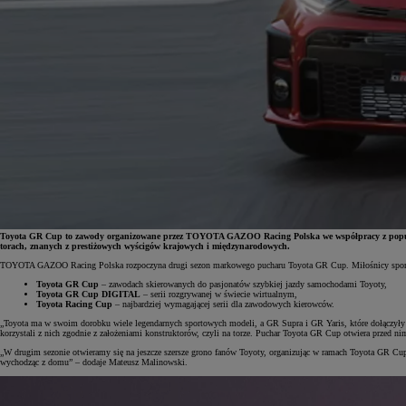
Toyota GR Cup to zawody organizowane przez TOYOTA GAZOO Racing Polska we współpracy z popularn
torach, znanych z prestiżowych wyścigów krajowych i międzynarodowych.
TOYOTA GAZOO Racing Polska rozpoczyna drugi sezon markowego pucharu Toyota GR Cup. Miłośnicy sporto
Od
81 900 zł
Toyota GR Cup
– zawodach skierowanych do pasjonatów szybkiej jazdy samochodami Toyoty,
Toyota GR Cup DIGITAL
– serii rozgrywanej w świecie wirtualnym,
Toyota Racing Cup
– najbardziej wymagającej serii dla zawodowych kierowców.
Yaris Cross
HYBRID
„Toyota ma w swoim dorobku wiele legendarnych sportowych modeli, a GR Supra i GR Yaris, które dołączyły do
korzystali z nich zgodnie z założeniami konstruktorów, czyli na torze. Puchar Toyota GR Cup otwiera przed ni
„W drugim sezonie otwieramy się na jeszcze szersze grono fanów Toyoty, organizując w ramach Toyota GR Cup
wychodząc z domu” – dodaje Mateusz Malinowski.