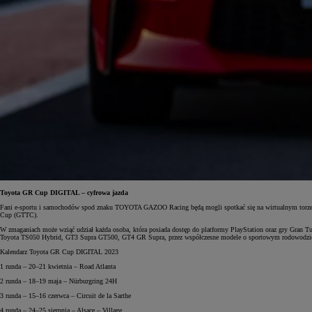
Od
105 300 zł
Corolla Hatchback
HYBRID
Toyota GR Cup DIGITAL – cyfrowa jazda
Fani e-sportu i samochodów spod znaku TOYOTA GAZOO Racing będą mogli spotkać się na wirtualnym torze i 
Cup (GTTC).
W zmaganiach może wziąć udział każda osoba, która posiada dostęp do platformy PlayStation oraz gry Gran
Toyota TS050 Hybrid, GT3 Supra GT500, GT4 GR Supra, przez współczesne modele o sportowym rodowodzie z
Kalendarz Toyota GR Cup DIGITAL 2023
1 runda – 20–21 kwietnia – Road Atlanta
2 runda – 18–19 maja – Nürburgring 24H
3 runda – 15–16 czerwca – Circuit de la Sarthe
4 runda – 24–25 sierpnia – Alsace – Village