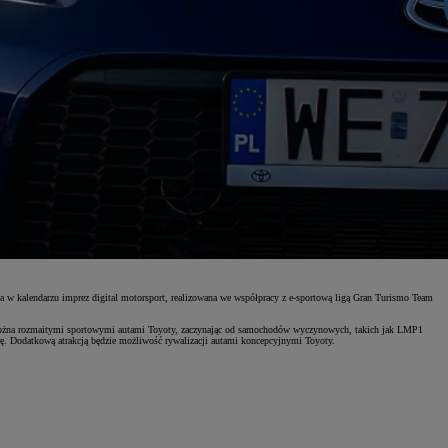
w kalendarzu imprez digital motorsport, realizowana we współpracy z e-sportową ligą Gran Turismo Team
e można rozmaitymi sportowymi autami Toyoty, zaczynając od samochodów wyczynowych, takich jak LMP1
 Dodatkową atrakcją będzie możliwość rywalizacji autami koncepcyjnymi Toyoty.