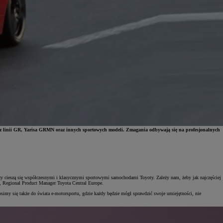
 linii GR, Yarisa GRMN oraz innych sportowych modeli. Zmagania odbywają się na profesjonalnych
rzy cieszą się współczesnymi i klasycznymi sportowymi samochodami Toyoty. Zależy nam, żeby jak najczęściej
ki, Regional Product Manager Toyota Central Europe.
imy się także do świata e-motorsportu, gdzie każdy będzie mógł sprawdzić swoje umiejętności, nie