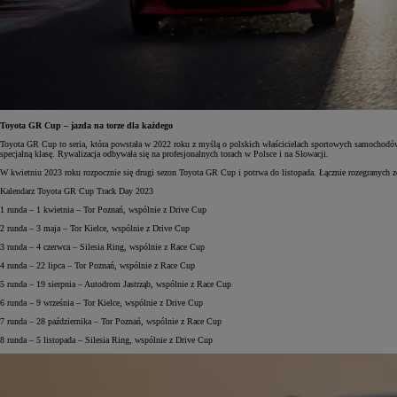
Toyota GR Cup – jazda na torze dla każdego
Toyota GR Cup to seria, która powstała w 2022 roku z myślą o polskich właścicielach sportowych samochodów 
specjalną klasę. Rywalizacja odbywała się na profesjonalnych torach w Polsce i na Słowacji.
W kwietniu 2023 roku rozpocznie się drugi sezon Toyota GR Cup i potrwa do listopada. Łącznie rozegranych 
Kalendarz Toyota GR Cup Track Day 2023
1 runda – 1 kwietnia – Tor Poznań, wspólnie z Drive Cup
2 runda – 3 maja – Tor Kielce, wspólnie z Drive Cup
3 runda – 4 czerwca – Silesia Ring, wspólnie z Race Cup
4 runda – 22 lipca – Tor Poznań, wspólnie z Race Cup
5 runda – 19 sierpnia – Autodrom Jastrząb, wspólnie z Race Cup
6 runda – 9 września – Tor Kielce, wspólnie z Drive Cup
7 runda – 28 października – Tor Poznań, wspólnie z Race Cup
8 runda – 5 listopada – Silesia Ring, wspólnie z Drive Cup