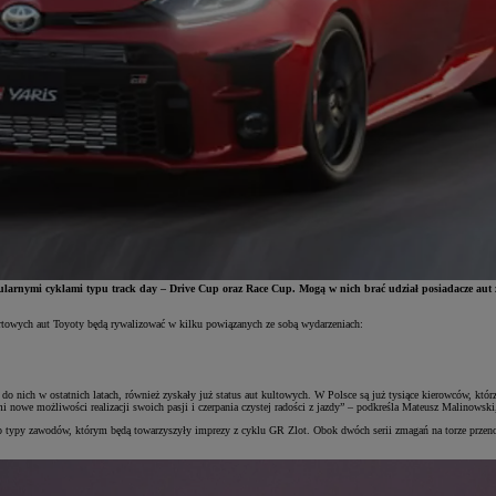
ymi cyklami typu track day – Drive Cup oraz Race Cup. Mogą w nich brać udział posiadacze aut z
wych aut Toyoty będą rywalizować w kilku powiązanych ze sobą wydarzeniach:
 nich w ostatnich latach, również zyskały już status aut kultowych. W Polsce są już tysiące kierowców, któ
mi nowe możliwości realizacji swoich pasji i czerpania czystej radości z jazdy” – podkreśla Mateusz Malinows
 typy zawodów, którym będą towarzyszyły imprezy z cyklu GR Zlot. Obok dwóch serii zmagań na torze przenos