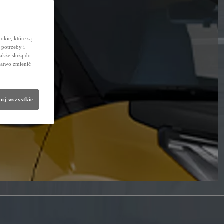
okie, które są
potrzeby i
także służą do
łatwo zmienić
uj wszystkie