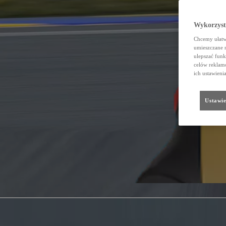
Wykorzystu
Chcemy ułatwi
umieszczane 
ulepszać funk
celów reklamo
ich ustawieni
Ustawie