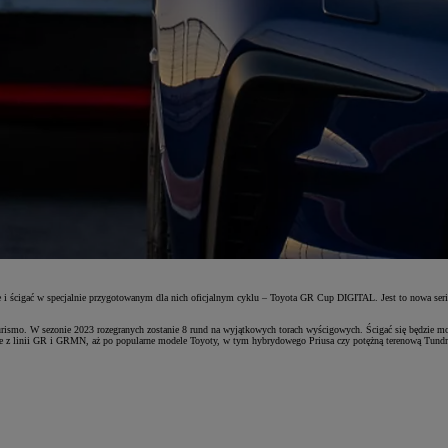
ścigać w specjalnie przygotowanym dla nich oficjalnym cyklu – Toyota GR Cup DIGITAL. Jest to nowa seria 
 Turismo. W sezonie 2023 rozegranych zostanie 8 rund na wyjątkowych torach wyścigowych. Ścigać się będzi
 linii GR i GRMN, aż po popularne modele Toyoty, w tym hybrydowego Priusa czy potężną terenową Tundrę.