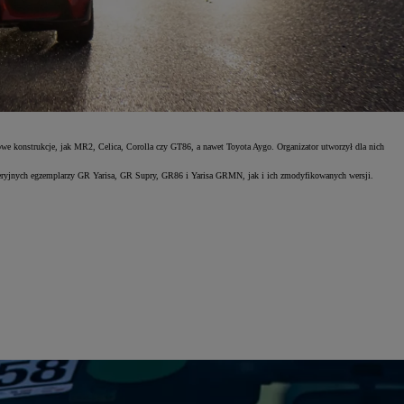
owe konstrukcje, jak MR2, Celica, Corolla czy GT86, a nawet Toyota Aygo. Organizator utworzył dla nich
y seryjnych egzemplarzy GR Yarisa, GR Supry, GR86 i Yarisa GRMN, jak i ich zmodyfikowanych wersji.