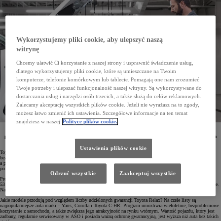
Wykorzystujemy pliki cookie, aby ulepszyć naszą
witrynę
Chcemy ułatwić Ci korzystanie z naszej strony i usprawnić świadczenie usług,
dlatego wykorzystujemy pliki cookie, które są umieszczane na Twoim
komputerze, telefonie komórkowym lub tablecie. Pomagają one nam zrozumieć
Twoje potrzeby i ulepszać funkcjonalność naszej witryny. Są wykorzystywane do
dostarczania usług i narzędzi osób trzecich, a także służą do celów reklamowych.
Zalecamy akceptację wszystkich plików cookie. Jeżeli nie wyrażasz na to zgody,
możesz łatwo zmienić ich ustawienia. Szczegółowe informacje na ten temat
znajdziesz w naszej
Polityce plików cookie.
Nowy program gwarancyjny Toyota Relax jest dostępny od października 2022 roku. Objął on już
ponad 53 700 aut marki Toyota, które wcześniej przeszły przegląd w wersji Relax w autoryzowanym
serwisie marki.
Ustawienia plików cookie
Toyota Relax to program gwarancyjny, który obejmuje auta marki Toyota z europejskiej sieci dystrybucyjnej
bez gwarancji fabrycznej. Wiek samochodów nie może przekracza
10 lat od daty pierwszego zakupu auta,
a przebieg – 185 000 km. Program jest przeznaczony zarówno dla pierwszych właścicieli pojazdów
po wygaśnięciu podstawowej 3-letniej gwarancji producenta, jak i dla nabywców używanych modeli marki.
Odrzuć wszystkie
Zaakceptuj wszystkie
Program cieszy się dużym zainteresowaniem wśród właścicieli samochodów – łącznie udzielono już ponad
53 700 gwarancji Toyota Relax. Średni wiek pojazdu przystępującego do programu wynosi 4 lata i 4 miesiące.
Najstarsze auto miało w chwili otrzymania gwarancji Toyota Relax zarejestrowany przebieg 184 992 km.
Jakie modele przodują pod względem liczby udzielonych gwarancji Toyota Relax? Na czele listy są
najpopularniejsze auta marki – Yaris, Corolla i Toyota C-HR. Program umożliwia wieloletnie, bezproblemowe
korzystanie z samochodu, a także zwiększa jego atrakcyjność na rynku wtórnym. Wartość pojazdu, który jest
zadbany, regularnie serwisowany w ASO i posiada ważną ochronę gwarancyjną, jest wyższa niż auta bez takich