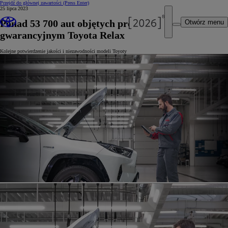
Przejdź do głównej zawartości
(Press Enter)
25 lipca 2023
Ponad 53 700 aut objętych programem
Otwórz menu
gwarancyjnym Toyota Relax
Kolejne potwierdzenie jakości i niezawodności modeli Toyoty