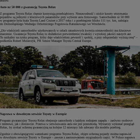
atutów.
Auto nr 50 000 z gwarancją Toyota Relax
Z programu Toyota Relax chętnie korzystają przedsiębiorcy. Niezawodność i niskie koszty utrzymania
pojazdów są jednymi z kluczowych parametrów przy wyborze auta firmowego. Samochodem nr 50 000
w programie była biała Toyota Land Cruiser z 2017 roku i z przebiegiem blisko 111 tys. km, należąca
do Dolnośląskiego Wodnego Ochotniczego Pogotowia Ratunkowego we Wrocławiu.
„Dla właścicieli samochodów użytkowanych w celach ratunkowych kwestia niezawodności ma kluczowe
znaczenie. Gwarancja Toyota Relax to dodatkowe potwierdzenie trwałości i wysokiej jakości naszych aut.
To unikalny na rynku program, który daje właścicielom pewność i spokój, a przy odsprzedaży wyższą cenę” –
podkreśla Robert Mularczyk, PR Senior Manager Toyota Central Europe.
Naprawa w dowolnym serwisie Toyoty w Europie
Program gwarancyjny Toyota Relax obejmuje samochody z każdym rodzajem napędu – zarówno osobowe
i terenowe, jak i dostawcze. Przerwa w serwisowaniu auta nie jest przeszkodą. Wystarczy wykonać przegląd
Relax, by zyskać ochronę gwarancyjną na kolejne 12 miesięcy lub zalecany dla modelu przebieg.
Zgodnie z obowiązującymi warunkami programu Toyota Relax, objęte ochroną pojazdy można naprawiać
w dowolnym serwisie Toyoty w Europie – zawsze z zastosowaniem oryginalnych części. W Polsce naprawa