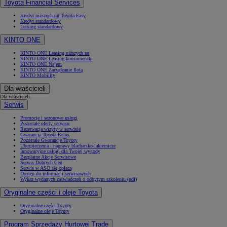
Toyota Financial Services
Kredyt niższych rat Toyota Easy
Kredyt standardowy
Leasing standardowy
KINTO ONE
KINTO ONE Leasing niższych rat
KINTO ONE Leasing konsumencki
KINTO ONE Najem
KINTO ONE Zarządzanie flotą
KINTO Mobility
Dla właścicieli
Dla właścicieli
Serwis
Promocje i sezonowe usługi
Pozostałe oferty serwisu
Rezerwacja wizyty w serwisie
Gwarancja Toyota Relax
Pozostałe Gwarancje Toyoty
Ubezpieczenia i naprawy blacharsko-lakiernicze
Innowacyjne usługi dla Twojej wygody
Bezpłatne Akcje Serwisowe
Serwis Dobrych Cen
Serwis w ASO się opłaca
Dostęp do informacji serwisowych
Wykaz wydanych zaświadczeń o odbytym szkoleniu (pdf)
Oryginalne części i oleje Toyota
Oryginalne części Toyoty
Oryginalne oleje Toyoty
Program Sprzedaży Hurtowej Trade