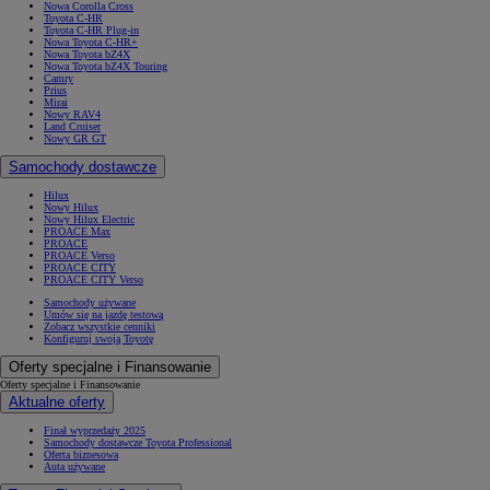
Nowa Corolla Cross
Toyota C-HR
Toyota C-HR Plug-in
Nowa Toyota C-HR+
Nowa Toyota bZ4X
Nowa Toyota bZ4X Touring
Camry
Prius
Mirai
Nowy RAV4
Land Cruiser
Nowy GR GT
Samochody dostawcze
Hilux
Nowy Hilux
Nowy Hilux Electric
PROACE Max
PROACE
PROACE Verso
PROACE CITY
PROACE CITY Verso
Samochody używane
Umów się na jazdę testową
Zobacz wszystkie cenniki
Konfiguruj swoją Toyotę
Oferty specjalne i Finansowanie
Oferty specjalne i Finansowanie
Aktualne oferty
Finał wyprzedaży 2025
Samochody dostawcze Toyota Professional
Oferta biznesowa
Auta używane