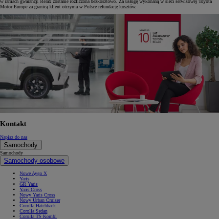
w ramach gwarancji Relax zostanie rozliczona bezkosztowo. Za usługę wykonaną w sieci serwisowej Toyota
Motor Europe za granicą klient otrzyma w Polsce refundację kosztów.
Kontakt
Napisz do nas
Samochody
Samochody
Samochody osobowe
Nowe Aygo X
Yaris
GR Yaris
Yaris Cross
Nowy Yaris Cross
Nowy Urban Cruiser
Corolla Hatchback
Corolla Sedan
Corolla TS Kombi