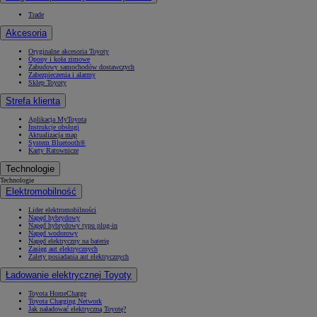
Trade
Akcesoria
Oryginalne akcesoria Toyoty
Opony i koła zimowe
Zabudowy samochodów dostawczych
Zabezpieczenia i alarmy
Sklep Toyoty
Strefa klienta
Aplikacja MyToyota
Instrukcje obsługi
Aktualizacja map
System Bluetooth®
Karty Ratownicze
Technologie
Technologie
Elektromobilność
Lider elektromobilności
Napęd hybrydowy
Napęd hybrydowy typu plug-in
Napęd wodorowy
Napęd elektryczny na baterię
Zasięg aut elektrycznych
Zalety posiadania aut elektrycznych
Ładowanie elektrycznej Toyoty
Toyota HomeCharge
Toyota Charging Network
Jak naładować elektryczną Toyotę?