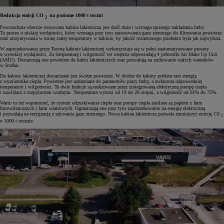
Redukcja emisji CO
na poziome 1000 t roczni
2
Powszechnie obecnie stosowana kabina lakiernicza jest dość duża i wymaga ręcznego nakładania farby.
To proces o niskiej wydajności, który wymaga przy tym zastosowania gazu ziemnego do filtrowania powietrza
oraz utrzymywania w miarę stałej temperatury w kabinie, by jakość ostatecznego produktu była jak najwyższa.
W zaprojektowanej przez Toyotę kabinie lakierniczej wykorzystuje się w pełni zautomatyzowane procesy
o wysokiej wydajności. Za temperaturę i wilgotność we wnętrzu odpowiadają 4 jednostki Air Make Up Unit
(AMU). Dostarczają one powietrze do kabin lakierniczych oraz pozwalają na zachowanie stałych warunków
w środku.
Do kabiny lakierniczej dostarczane jest świeże powietrze. W drodze do kabiny pobiera ono energię
z wymiennika ciepła. Powietrze jest uzdatniane do parametrów pracy farby, a zwłaszcza odpowiedniej
temperatury i wilgotności. Te dwie funkcje są realizowane przez zintegrowaną elektryczną pompę ciepła
i nawilżacz z rozpylaczem wodnym. Temperatura wynosi od 19 do 26 stopni, a wilgotność od 61% do 75%.
Warto tu też wspomnieć, że system odzyskiwania ciepła oraz pompy ciepła zasilane są prądem z farm
fotowoltaicznych i farm wiatrowych. Ograniczają one przy tym zapotrzebowanie na energię elektryczną
i pozwalają na rezygnację z używania gazu ziemnego. Nowa kabina lakiernicza pozwala zmniejszyć emisję C0
2
o 1000 t rocznie.