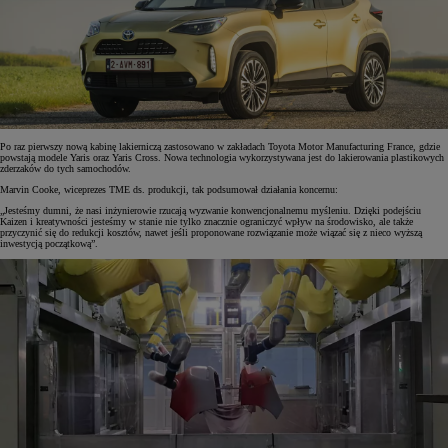
Po raz pierwszy nową kabinę lakierniczą zastosowano w zakładach Toyota Motor Manufacturing France, gdzie
powstają modele Yaris oraz Yaris Cross. Nowa technologia wykorzystywana jest do lakierowania plastikowych
zderzaków do tych samochodów.
Marvin Cooke, wiceprezes TME ds. produkcji, tak podsumował działania koncernu:
„Jesteśmy dumni, że nasi inżynierowie rzucają wyzwanie konwencjonalnemu myśleniu. Dzięki podejściu
Kaizen i kreatywności jesteśmy w stanie nie tylko znacznie ograniczyć wpływ na środowisko, ale także
przyczynić się do redukcji kosztów, nawet jeśli proponowane rozwiązanie może wiązać się z nieco wyższą
inwestycją początkową”.