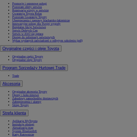
Promocje i sezonowe usługi
Pozostałe oferty serwisu
Rezerwacja wizyty w serwisie
Gwarancja Toyota Relax
Pozostałe Gwarancje Toyoty
Ubezpieczenia i naprawy blacharsko-lakiernicze
Innowacyjne usługi dla Twojej wygody
Bezpłatne Akcje Serwisowe
Serwis Dobrych Cen
Serwis w ASO się opłaca
Dostęp do informacji serwisowych
Wykaz wydanych zaświadczeń o odbytym szkoleniu (pdf)
Oryginalne części i oleje Toyota
Oryginalne części Toyoty
Oryginalne oleje Toyoty
Program Sprzedaży Hurtowej Trade
Trade
Akcesoria
Oryginalne akcesoria Toyoty
Opony i koła zimowe
Zabudowy samochodów dostawczych
Zabezpieczenia i alarmy
Sklep Toyoty
Strefa klienta
Aplikacja MyToyota
Instrukcje obsługi
Aktualizacja map
System Bluetooth®
Karty Ratownicze