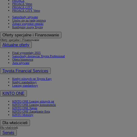
PROACE
PROACE Verso
PROACE CITY
PROACE CITY Verso
Samochody używane
Umów się na jazdę testową
Zobacz wszystkie cenniki
Konfiguruj swoją Toyotę
Oferty specjalne i Finansowanie
Oferty specjalne i Finansowanie
Aktualne oferty
Finał wyprzedaży 2025
Samochody dostawcze Toyota Professional
Oferta biznesowa
Auta używane
Toyota Financial Services
Kredyt niższych rat Toyota Easy
Kredyt standardowy
Leasing standardowy
KINTO ONE
KINTO ONE Leasing niższych rat
KINTO ONE Leasing konsumencki
KINTO ONE Najem
KINTO ONE Zarządzanie flotą
KINTO Mobility
Dla właścicieli
Dla właścicieli
Serwis