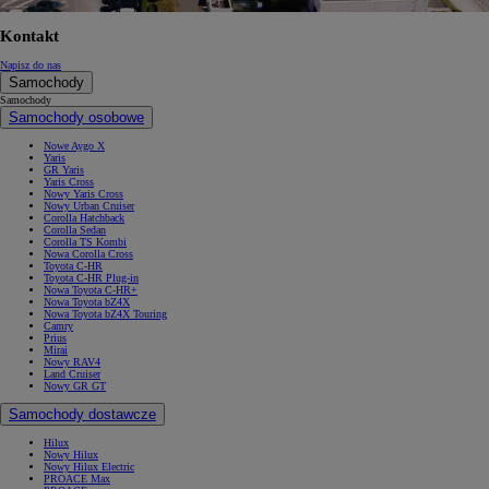
Kontakt
Napisz do nas
Samochody
Samochody
Samochody osobowe
Nowe Aygo X
Yaris
GR Yaris
Yaris Cross
Nowy Yaris Cross
Nowy Urban Cruiser
Corolla Hatchback
Corolla Sedan
Corolla TS Kombi
Nowa Corolla Cross
Toyota C-HR
Toyota C-HR Plug-in
Nowa Toyota C-HR+
Nowa Toyota bZ4X
Nowa Toyota bZ4X Touring
Camry
Prius
Mirai
Nowy RAV4
Land Cruiser
Nowy GR GT
Samochody dostawcze
Hilux
Nowy Hilux
Nowy Hilux Electric
PROACE Max