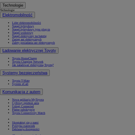
Technologie
Technologie
Elektromobilność
Lider elektromobilności
Napęd hybrydowy
Napęd hybrydowy typu plug-in
Napęd wodorowy
Napęd elektryczny na baterię
Zasięg aut elektrycznych
Zalety posiadania aut elektrycznych
Ładowanie elektrycznej Toyoty
Toyota HomeCharge
Toyota Charging Network
Jak naładować elektryczną Toyotę?
Systemy bezpieczeństwa
Toyota T-Mate
System eCall
Komunikacja z autem
Nowa aplikacja MyToyota
Cyfrowy opiekun auta
Usługi Connected
Płatne subskrypcje
Toyota Connectivity Match
Skontaktuj się z nami
Polityka ciasteczek
Deklaracja dostępności