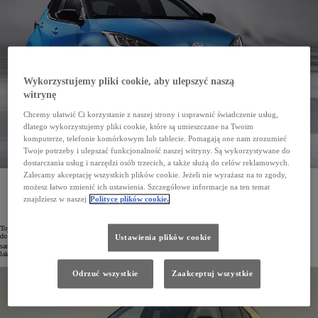
Wykorzystujemy pliki cookie, aby ulepszyć naszą
witrynę
Chcemy ułatwić Ci korzystanie z naszej strony i usprawnić świadczenie usług,
dlatego wykorzystujemy pliki cookie, które są umieszczane na Twoim
komputerze, telefonie komórkowym lub tablecie. Pomagają one nam zrozumieć
Twoje potrzeby i ulepszać funkcjonalność naszej witryny. Są wykorzystywane do
dostarczania usług i narzędzi osób trzecich, a także służą do celów reklamowych.
Zalecamy akceptację wszystkich plików cookie. Jeżeli nie wyrażasz na to zgody,
Toyota w swoich zakładach we Francji wdrożyła pionierską, bezemisyjną kabinę lakierniczą
możesz łatwo zmienić ich ustawienia. Szczegółowe informacje na ten temat
wykorzystującą technologię odzyskiwania ciepła oraz pompy ciepła. Pozwoliło to zmniejszy roczną
emisję CO
o 1000 t
znajdziesz w naszej
Polityce plików cookie.
2
Toyota od lat jest jednym z czołowych producentów nisko- i bezemisyjnych samochodów. Koncern dąży też
do jak najszybszej dekarbonizacji produkcji. Biorąc pod uwagę, że 65% emisji CO
w trakcje powstawania
Ustawienia plików cookie
2
samochodów pochodzi z procesów lakierniczych, zespół inżynierów Toyoty stworzył prototypową kabinę
lakierniczą nowej generacji o zerowej emisji CO
(Global Paint Line, GPL).
2
Odrzuć wszystkie
Zaakceptuj wszystkie