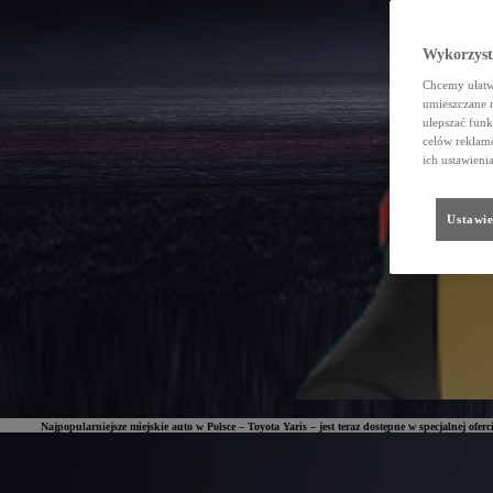
Wykorzystu
Chcemy ułatwi
umieszczane 
ulepszać funk
celów reklamo
ich ustawieni
Ustawie
Najpopularniejsze miejskie auto w Polsce – Toyota Yaris – jest teraz dostępne w specjalnej ofe