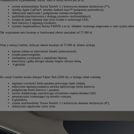
Standardowym wyposażeniem Toyoty Yaris w wersji Active jest m.in.:
system multimedialny Toyota Touch® 2 z kolorowym ekranem dotykowym (7"),
interfejs Apple CarPlay*, interfejs Android Auto™ (połączenie przewodowe),
elektrycznie regulowane i podgrzewane lusterka zewnętrzne,
multifunkcyjna kierownica z obsługą systemów multimedialnych,
światła do jazdy dziennej oraz tylne światła w technologii LED,
fotel kierowcy z regulacją wysokości,
systemy bezpieczeństwa Toyota T-MATE z m.in. układem wczesnego reagowania w razie ryzyka zder
Tak wyposażone auto kosztuje w limitowanej ofercie specjalnej od 72 900 zł.
Wraz z wersją Comfort, która po rabacie kosztuje od 73 900 zł, klienci zyskają:
kamerę cofania ze statycznymi liniami pomocniczymi,
światła przeciwmgielne,
inteligentne wycieraczki z czujnikiem deszczu,
kierownicę i gałkę dźwigni zmiany biegów obszyte skórą,
4 głośniki.
Do wersji Comfort można dokupić Pakiet Tech (3500 zł), w którego skład wchodzą:
regulacja wysokości fotela pasażera pierwszego rzędu siedzeń,
elektryczna regulacja podparcia odcinka lędźwiowego fotela kierowcy,
podgrzewane fotele kierowcy i pasażera,
system dodatkowego nastrojowego oświetlenia wnętrza diodami LED,
automatycznie ściemniające się lusterko wsteczne,
6 głośników,
system multimedialny Toyota Touch® 2 z kolorowym ekranem dotykowym (8”),
elektrycznie regulowane szyby tylne.