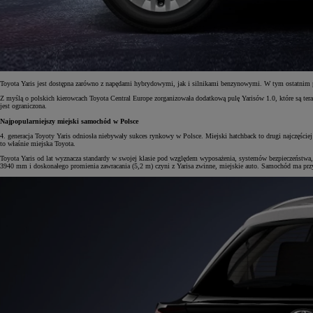
Toyota Yaris jest dostępna zarówno z napędami hybrydowymi, jak i silnikami benzynowymi. W tym ostatnim p
Z myślą o polskich kierowcach Toyota Central Europe zorganizowała dodatkową pulę Yarisów 1.0, które są ter
jest ograniczona.
Najpopularniejszy miejski samochód w Polsce
4. generacja Toyoty Yaris odniosła niebywały sukces rynkowy w Polsce. Miejski hatchback to drugi najczęście
to właśnie miejska Toyota.
Toyota Yaris od lat wyznacza standardy w swojej klasie pod względem wyposażenia, systemów bezpieczeństwa,
3940 mm i doskonałego promienia zawracania (5,2 m) czyni z Yarisa zwinne, miejskie auto. Samochód ma przy
Od
81 900 zł
Yaris Cross
HYBRID