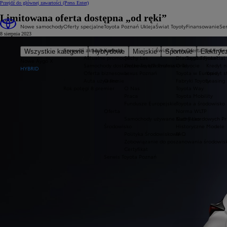
Przejdź do głównej zawartości
(Press Enter)
Limitowana oferta dostępna „od ręki”
Nowe samochody
Oferty specjalne
Toyota Poznań Ukleja
Świat Toyoty
Finansowanie
Ser
8 sierpnia 2023
Sprawdź aktualne oferty
Kontakt
Świat Toyoty
Oferta dla firm
Se
Wszystkie kategorie
Hybrydowe
Miejskie
Sportowe
Elektryc
Aktualne promocje
Suchy Las
Dlaczego Toyota?
Toyota Financial
Nowe Aygo X
Samochody dostawcze Toyota Professional
Złotkowo k/Poznania
O Toyocie
Kredyt n
HYBRID
Oferta biznesowa
Lexus Poznań
Toyota w Europie
Kredyt 
Auta używane
O firmie
Fabryki Toyoty
Leasing
Rok potęgi 8 premier
O Nas
Toyota Way
Praca
Toyota Mobility
Fundusze Europejskie
Toyota a środowisko
Oferta
Norma WLTP
Samochody używane Suchy Las
Klub Rekordowych Pr
Środowisko
Historyczne Modele
Polityka Środowiskowa
FAQ
Zobowiązanie do poszanowania środowis
Certyfikat
Serwis Toyota Poznań