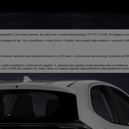
rzypadku to już ostatni moment, aby nabyć auto z niezawodną jednostką 1.0 VVT-i 72 KM. Ze względu na nor
az dostępne od ręki. Są to samochody w wersji Active i Comfort, które zostały objęte rabatem w wysokości 40
j wybierany samochód przez polskich kierowców w 2023 roku – od stycznia do lipca na drogi wyjechało już 935
 a także oszczędnych i niezawodnych napędów. 4. generacja tego pojazdu została zaprojektowana na modułowej
 tym aż 2560 mm rozstawu osi, dzięki czemu we wnętrzu wygodnie będą podróżować także pasażerowie tylnych f