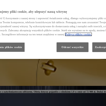
jemy pliki cookie, aby ulepszyć naszą witrynę
ć Ci korzystanie z naszej strony i usprawnić świadczenie usług, dlatego wykorzystujemy pliki co
na Twoim komputerze, telefonie komórkowym lub tablecie. Pomagają one nam zrozumieć Twoje 
cjonalność naszej witryny. Są wykorzystywane do dostarczania usług i narzędzi osób trzecich, a 
wych. Zalecamy akceptację wszystkich plików cookie. Jeżeli nie wyrażasz na to zgody, możesz 
a. Szczegółowe informacje na ten temat znajdziesz w naszej
Polityce plików cookie.
nia plików cookie
Odrzuć wszystkie
Zaakcept
rcie z natychmiastowym odbiorem. Oferta dotyczy pojazdów z silnikiem 1.0 w cenie od 72 900 zł. Dodać do