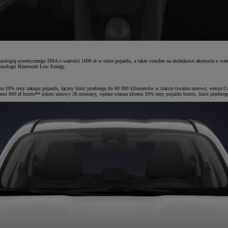
ologią syntetycznego DNA o wartości 1000 zł w cenie pojazdu, a także voucher na dodatkowe akcesoria o wartoś
chnologii Bluetooth Low Energy.
na 10% ceny zakupu pojazdu, łączny limit przebiegu do 60 000 kilometrów w trakcie trwania umowy, wersja C
860 zł brutto** (okres umowy 36 miesięcy, wpłata własna klienta 10% ceny pojazdu brutto, limit przebieg