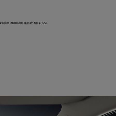
teligentnym tempomatem adaptacyjnym (iACC).