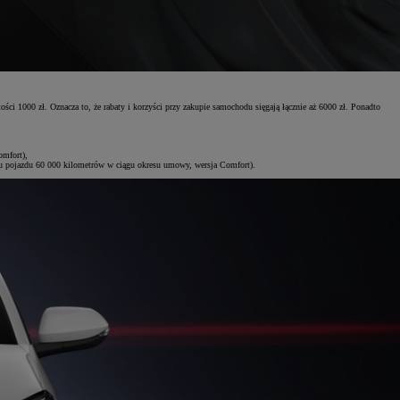
ci 1000 zł. Oznacza to, że rabaty i korzyści przy zakupie samochodu sięgają łącznie aż 6000 zł. Ponadto
omfort),
u pojazdu 60 000 kilometrów w ciągu okresu umowy, wersja Comfort).