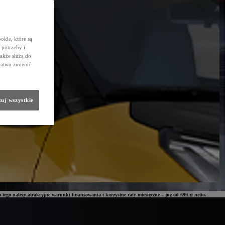
okie, które są
potrzeby i
także służą do
łatwo zmienić
uj wszystkie
 tego należy atrakcyjne warunki finansowania i korzystne raty miesięczne – już od 699 zł netto.