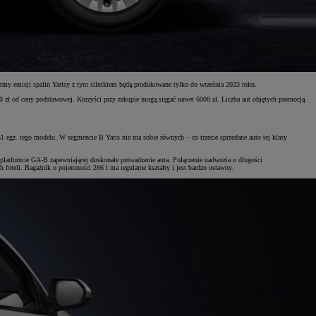
my emisji spalin Yarisy z tym silnikiem będą produkowane tylko do września 2023 roku.
00 zł od ceny podstawowej. Korzyści przy zakupie mogą sięgać nawet 6000 zł. Liczba aut objętych promocją
1 egz. tego modelu. W segmencie B Yaris nie ma sobie równych – co trzecie sprzedane auto tej klasy
 platformie GA-B zapewniającej doskonałe prowadzenie auta. Połączenie nadwozia o długości
oteli. Bagażnik o pojemności 286 l ma regularne kształty i jest bardzo ustawny.