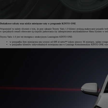
Od
105 300 zł
Dodatkowe rabaty oraz niskie miesięczne raty w programie KINTO ONE
Corolla Hatchback
Wspomnieć tu należy również o tym, że przy zakupie Toyoty Yaris 1.0 klienci zyskują znakowanie pojazdu techn
HYBRID
w specjalnych cenach oferowane są czujniki parkowania czy zabezpieczenie antykradzieżowe Meta System w te
Toyota Yaris 1.0 jest też dostępna z atrakcyjnym Leasingiem KINTO ONE:
w przypadku firm miesięczna rata wynosi od 699 zł netto** (okres umowy 36 miesięcy, opłata wstęp
w przypadku klientów indywidualnych miesięczna rata w Leasingu Konsumenckim KINTO ONE wynosi 