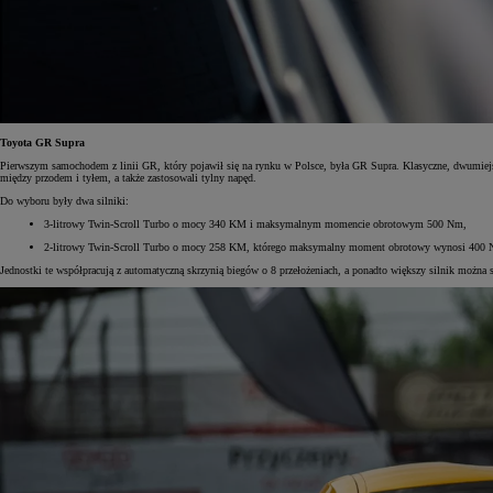
Toyota GR Supra
Pierwszym samochodem z linii GR, który pojawił się na rynku w Polsce, była GR Supra. Klasyczne, dwumiejsco
między przodem i tyłem, a także zastosowali tylny napęd.
Do wyboru były dwa silniki:
3-litrowy Twin-Scroll Turbo o mocy 340 KM i maksymalnym momencie obrotowym 500 Nm,
2-litrowy Twin-Scroll Turbo o mocy 258 KM, którego maksymalny moment obrotowy wynosi 400
Jednostki te współpracują z automatyczną skrzynią biegów o 8 przełożeniach, a ponadto większy silnik można