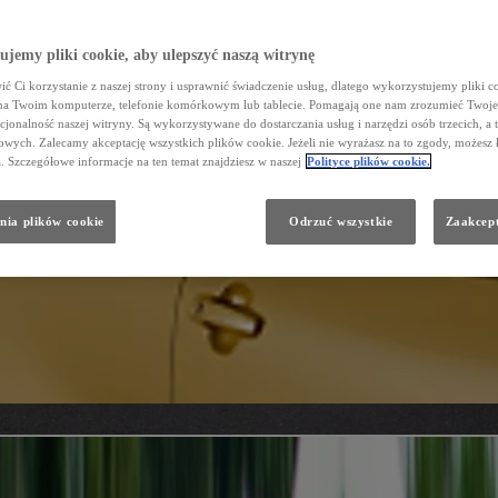
jemy pliki cookie, aby ulepszyć naszą witrynę
ć Ci korzystanie z naszej strony i usprawnić świadczenie usług, dlatego wykorzystujemy pliki co
na Twoim komputerze, telefonie komórkowym lub tablecie. Pomagają one nam zrozumieć Twoje 
cjonalność naszej witryny. Są wykorzystywane do dostarczania usług i narzędzi osób trzecich, a 
wych. Zalecamy akceptację wszystkich plików cookie. Jeżeli nie wyrażasz na to zgody, możesz 
a. Szczegółowe informacje na ten temat znajdziesz w naszej
Polityce plików cookie.
nia plików cookie
Odrzuć wszystkie
Zaakcept