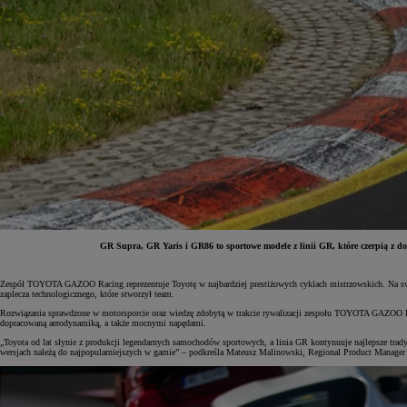
GR Supra, GR Yaris i GR86 to sportowe modele z linii GR, które czerpią z
Od
81 900 zł
Zespół TOYOTA GAZOO Racing reprezentuje Toyotę w najbardziej prestiżowych cyklach mistrzowskich. Na s
zaplecza technologicznego, które stworzył team.
Yaris Cross
Rozwiązania sprawdzone w motorsporcie oraz wiedzę zdobytą w trakcie rywalizacji zespołu TOYOTA GAZOO Rac
HYBRID
dopracowaną aerodynamiką, a także mocnymi napędami.
„Toyota od lat słynie z produkcji legendarnych samochodów sportowych, a linia GR kontynuuje najlepsze tra
wersjach należą do najpopularniejszych w gamie” – podkreśla Mateusz Malinowski, Regional Product Manager