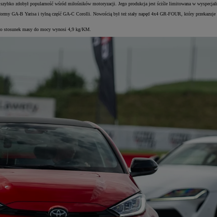
szybko zdobył popularność wśród miłośników motoryzacji. Jego produkcja jest ściśle limitowana w wyspecjal
atformy GA-B Yarisa i tylną część GA-C Corolli. Nowością był też stały napęd 4x4 GR-FOUR, który przekazuje
ego stosunek masy do mocy wynosi 4,9 kg/KM.