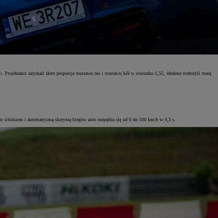
rojektanci uzyskali złote proporcje rozstawu osi i rozstawu kół w stosunku 1,55, idealnie rozłożyli masę
m silnikiem i automatyczną skrzynią biegów auto rozpędza się od 0 do 100 km/h w 4,3 s.