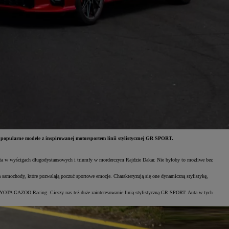
opularne modele z inspirowanej motorsportem linii stylistycznej GR SPORT.
a w wyścigach długodystansowych i triumfy w morderczym Rajdzie Dakar. Nie byłoby to możliwe bez
amochody, które pozwalają poczuć sportowe emocje. Charakteryzują się one dynamiczną stylistykę,
 TOYOTA GAZOO Racing. Cieszy nas też duże zainteresowanie linią stylistyczną GR SPORT. Auta w tych