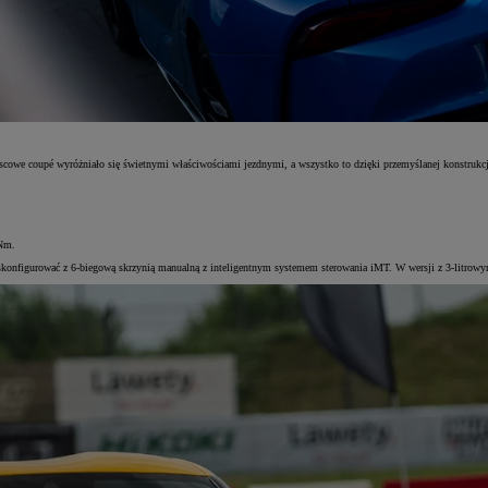
we coupé wyróżniało się świetnymi właściwościami jezdnymi, a wszystko to dzięki przemyślanej konstrukcji. P
 Nm.
 skonfigurować z 6-biegową skrzynią manualną z inteligentnym systemem sterowania iMT. W wersji z 3-litrowy