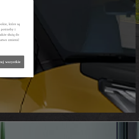
okie, które są
potrzeby i
także służą do
łatwo zmienić
uj wszystkie