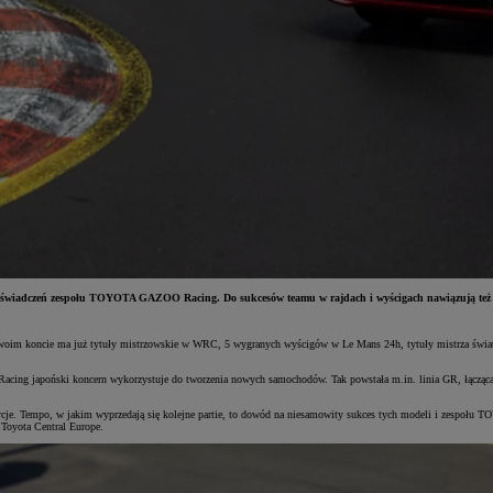
 doświadczeń zespołu TOYOTA GAZOO Racing. Do sukcesów teamu w rajdach i wyścigach nawiązują też p
woim koncie ma już tytuły mistrzowskie w WRC, 5 wygranych wyścigów w Le Mans 24h, tytuły mistrza świat
ing japoński koncern wykorzystuje do tworzenia nowych samochodów. Tak powstała m.in. linia GR, łącząca s
dycje. Tempo, w jakim wyprzedają się kolejne partie, to dowód na niesamowity sukces tych modeli i zespołu
 Toyota Central Europe.