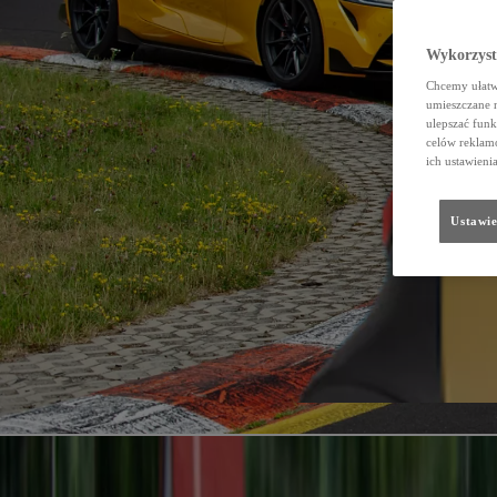
Wykorzystu
Chcemy ułatwi
umieszczane 
ulepszać funk
celów reklamo
ich ustawieni
Ustawie