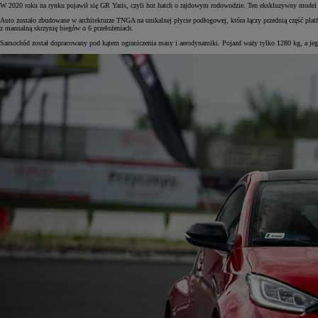
W 2020 roku na rynku pojawił się GR Yaris, czyli hot hatch o rajdowym rodowodzie. Ten ekskluzywny model 
Auto zostało zbudowane w architekturze TNGA na unikalnej płycie podłogowej, która łączy przednią część pl
z manualną skrzynię biegów o 6 przełożeniach.
Samochód został dopracowany pod kątem ograniczenia masy i aerodynamiki. Pojazd waży tylko 1280 kg, a j
Od
105 300 zł
Corolla Hatchback
HYBRID