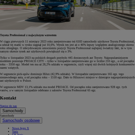
Toyota Professional z najwyższym wzrostem
W ciągu pierwszych 11 miesięcy 2023 roku zarejestrowano też 6183 samochody użytkowe Toyota Professional,
a udział tej marki w rynku sięgnął już 10,6%. Wynik ten jest aż o 46% lepszy względem analogicznego okresu
roku ubiegłego. O zdecydowanym umocnieniu pozycji Toyota Professional najlepiej świadczy fakt, że w tym
samym okresie rynek aut użytkowych powiększył się o 3%.
Tylko w listopadzie 2023 na polskich drogach przybyło 445 dostawczych aut Toyoty. Najpopularniejszym
modelem pozostaje PROACE CITY – tylko w listopadzie zarejestrowano go w liczbie 210 egz., a od początku
roku – 3350 egz. Model ten ma aż 28,2% udziału w segmencie, czyli więcej niż dwóch kolejnych konkurentów
razem wziętych.
W segmencie pick-upów dominuje Hilux (42,9% udziału). W listopadzie zarejestrowano 165 egz. tego
niezawodnego auta, a od początku roku – 1518 egz. Dało to Hiluxowi miejsce w dziesiątce najpopularniejszych
aut użytkowych w Polsce.
W segmencie MDV 13,1% udziału ma model PROACE. Od początku roku zarejestrowano 928 egz. tych
vanów, a w samym listopadzie odebrano z salonów Toyota Professional 65 egz.
Kontakt
Napisz do nas
Samochody
Samochody
Samochody osobowe
Nowe Aygo X
Yaris
GR Yaris