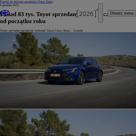
Przejdź do głównej zawartości
(Press Enter)
6 grudnia 2023
Ponad 83 tys. Toyot sprzedanych w Polsce
Otwórz menu
od początku roku
Osoby prywatne najczęściej wybierali Yarisa Cross, firmy – Corollę