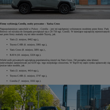
Firmy wybierają Corollę, osoby prywatne – Yarisa Cross
Najpopularniejszy samochód w Polsce – Corolla – jest też najchętniej wybieranym modelem przez firmy. Park
flotowy od stycznia do listopada powiększył się o 20 750 egz. Corolli. W dziesiątce najczęściej rejestrowanych
aut przez firmy znalazły się też takie modele Toyoty, jak:
Yaris (3. miejsce, 8462 egz.),
Toyota C-HR (6. miejsce, 5981 egz.),
Yaris Cross (8. miejsce, 5891 egz.) ,
RAV4 (10. miejsce, 5324 egz.).
Wśród osób prywatnych największą popularnością cieszył się Yaris Cross. Od początku roku klienci
indywidualni zarejestrowali już 6234 egz. tego miejskiego crossovera. W Top10 tej części rynku uplasowały się
jeszcze takie modele, jak:
Yaris (3. miejsce, 4414 egz.),
Toyota C-HR (5. miejsce, 3747 egz.),
Corolla (7. miejsce, 3332 egz.).