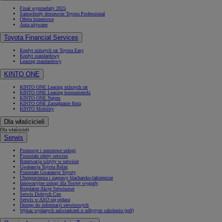
Finał wyprzedaży 2025
Samochody dostawcze Toyota Professional
Oferta biznesowa
Auta używane
Toyota Financial Services
Kredyt niższych rat Toyota Easy
Kredyt standardowy
Leasing standardowy
KINTO ONE
KINTO ONE Leasing niższych rat
KINTO ONE Leasing konsumencki
KINTO ONE Najem
KINTO ONE Zarządzanie flotą
KINTO Mobility
Dla właścicieli
Dla właścicieli
Serwis
Promocje i sezonowe usługi
Pozostałe oferty serwisu
Rezerwacja wizyty w serwisie
Gwarancja Toyota Relax
Pozostałe Gwarancje Toyoty
Ubezpieczenia i naprawy blacharsko-lakiernicze
Innowacyjne usługi dla Twojej wygody
Bezpłatne Akcje Serwisowe
Serwis Dobrych Cen
Serwis w ASO się opłaca
Dostęp do informacji serwisowych
Wykaz wydanych zaświadczeń o odbytym szkoleniu (pdf)