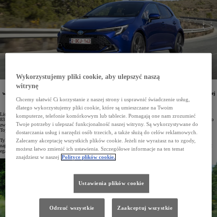
Wykorzystujemy pliki cookie, aby ulepszyć naszą
witrynę
Liczba zarejestrowanych nowych Toyot od początku 2023 roku sięgnęła już 83 471 egz. Najczęściej
wybieranym modelem w Polsce i liderem rynku flotowego była Corolla. Klienci indywidualni chętniej
wybierali Toyotę Yaris Cross. Liczba rejestracji aut użytkowych Toyota Professional względem
Chcemy ułatwić Ci korzystanie z naszej strony i usprawnić świadczenie usług,
analogicznego okresu roku ubiegłego wzrosła o 46%.
dlatego wykorzystujemy pliki cookie, które są umieszczane na Twoim
Liczba nowych Toyot, które od stycznia do listopada 2023 roku wyjechały na polskie drogi, sięgnęła już
komputerze, telefonie komórkowym lub tablecie. Pomagają one nam zrozumieć
83 471 egz. Wynik ten jest o 25% lepszy niż miało to miejsce w analogicznym okresie roku ubiegłego. Warto
Twoje potrzeby i ulepszać funkcjonalność naszej witryny. Są wykorzystywane do
zwrócić uwagę, że w międzyczasie cały polski rynek samochodów osobowych powiększył się o 13%. Udział
Toyoty w nim wynosi już 19,3%.
dostarczania usług i narzędzi osób trzecich, a także służą do celów reklamowych.
Tylko w listopadzie 2023 roku zarejestrowano 7813 aut Toyoty (wzrost o 24%). Japońska marka jest
Zalecamy akceptację wszystkich plików cookie. Jeżeli nie wyrażasz na to zgody,
najpopularniejsza zarówno wśród firm (5451 egz., 18% udziału), jak i wśród klientów indywidualnych (2362
możesz łatwo zmienić ich ustawienia. Szczegółowe informacje na ten temat
egz., 20,6% udziału).
znajdziesz w naszej
Polityce plików cookie.
Ustawienia plików cookie
Odrzuć wszystkie
Zaakceptuj wszystkie