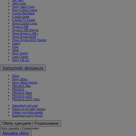
Yaris Cross
Nowy Yaris Cross
Nowy Urban Cruiser
Corolla Hatchback
Corolla Sedan
Corolla TS Kombi
Nowa Corolla Cross
Toyota C-HR
Toyota C-HR Plug-in
Nowa Toyota C-HR+
Nowa Toyota bZ4X
Nowa Toyota bZ4X Touring
Camry
Prius
Mirai
Nowy RAV4
Land Cruiser
Nowy GR GT
Samochody dostawcze
Hilux
Nowy Hilux
Nowy Hilux Electric
PROACE Max
PROACE
PROACE Verso
PROACE CITY
PROACE CITY Verso
Samochody używane
Umów się na jazdę testową
Zobacz wszystkie cenniki
Konfiguruj swoją Toyotę
Oferty specjalne i Finansowanie
Oferty specjalne i Finansowanie
Aktualne oferty