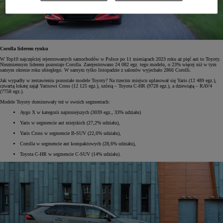
Corolla liderem rynku
W Top10 najczęściej rejestrowanych samochodów w Polsce po 11 miesiącach 2023 roku aż pięć aut to Toyoty.
Niezmiennym liderem pozostaje Corolla. Zarejestrowano 24 082 egz. tego modelu, o 23% więcej niż w tym
samym okresie roku ubiegłego. W samym tylko listopadzie z salonów wyjechało 2866 Corolli.
Jak wypadły w zestawieniu pozostałe modele Toyoty? Na trzecim miejscu uplasował się Yaris (12 489 egz.),
czwartą lokatę zajął Yarisowi Cross (12 125 egz.), szóstą – Toyota C-HR (9728 egz.), a dziewiątą – RAV4
(7758 egz.).
Modele Toyoty dominowały też w swoich segmentach:
Aygo X w kategorii najmniejszych (3039 egz., 33% udziału)
Yaris w segmencie aut miejskich (27,2% udziału),
Yaris Cross w segmencie B-SUV (22,6% udziału),
Corolla w segmencie aut kompaktowych (28,6% udziału),
Toyota C-HR w segmencie C-SUV (14% udziału).