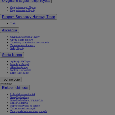
Oryginalne części i oleje Toyota
Oryginalne części Toyoty
Oryginalne oleje Toyoty
Program Sprzedaży Hurtowej Trade
Trade
Akcesoria
Oryginalne akcesoria Toyoty
Opony i koła zimowe
Zabudowy samochodów dostawczych
Zabezpieczenia i alarmy
Sklep Toyoty
Strefa klienta
Aplikacja MyToyota
Instrukcje obsługi
Aktualizacja map
System Bluetooth®
Karty Ratownicze
Technologie
Technologie
Elektromobilność
Lider elektromobilności
Napęd hybrydowy
Napęd hybrydowy typu plug-in
Napęd wodorowy
Napęd elektryczny na baterię
Zasięg aut elektrycznych
Zalety posiadania aut elektrycznych