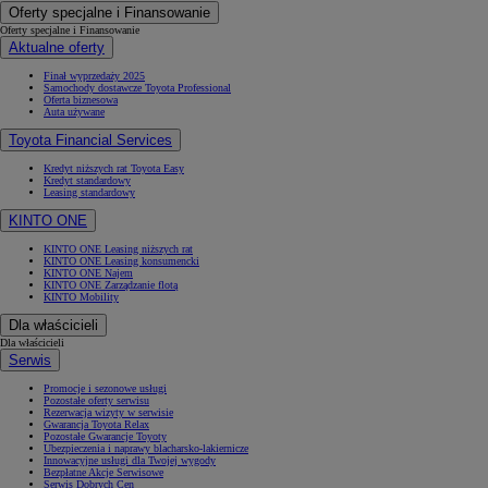
Oferty specjalne i Finansowanie
Oferty specjalne i Finansowanie
Aktualne oferty
Finał wyprzedaży 2025
Samochody dostawcze Toyota Professional
Oferta biznesowa
Auta używane
Toyota Financial Services
Kredyt niższych rat Toyota Easy
Kredyt standardowy
Leasing standardowy
KINTO ONE
KINTO ONE Leasing niższych rat
KINTO ONE Leasing konsumencki
KINTO ONE Najem
KINTO ONE Zarządzanie flotą
KINTO Mobility
Dla właścicieli
Dla właścicieli
Serwis
Promocje i sezonowe usługi
Pozostałe oferty serwisu
Rezerwacja wizyty w serwisie
Gwarancja Toyota Relax
Pozostałe Gwarancje Toyoty
Ubezpieczenia i naprawy blacharsko-lakiernicze
Innowacyjne usługi dla Twojej wygody
Bezpłatne Akcje Serwisowe
Serwis Dobrych Cen