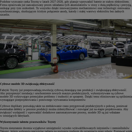
Podobne wyzwanie czeka Toyotę w latach 2027-2028, gdy planuje wprowadzić baterie ze stałym elektrolitem.
Firma opracowała już zaawansowany proces układania tych akumulatorów w stosy z dużą prędkością i precyzją,
unikając przy tym uszkodzeń. To wszystko dzięki innowacyjnemu mechanizmowi oraz technologii sterowania
synchronicznego, skutkującym ścisłym połączenie anody, katody i stałej warstwy elektrolitu bez żadnych
szczelin.
Cyfrowe modele 3D zwiększają efektywność
Fabryki Toyoty już przeprowadzają rewolucję cyfrową skracającą czas produkcji i zwiększającą efektywność.
Aby przyspieszyć instalację i uruchomienie nowych maszyn produkcyjnych, wykorzystywane są cyfrowe
modele 3D wykrywające potencjalne problemy i trudności ze sprzętem. Dzięki temu eliminowane są opóźnienia
wymagające przeprojektowania i ponownego wytwarzania komponentów.
Cyfrowe duplikaty pozwalają także na zredukowanie czasu przygotowań produkcyjnych o połowę, ponieważ
ewentualne defekty w procesie produkcji można zidentyfikować i rozwiązać już na etapie projektowania. Aby
zwiększyć wydajność i wprowadzić dodatkowe zautomatyzowane procesy, modele 3D są już wdrażane
w istniejących fabrykach.
Wykorzystanie talentu pracowników Toyoty
Toyota nieustannie docenia wyjątkowe umiejętności wysoko wykwalifikowanych inżynierów i rzemieślników
Takumi, którzy wykonują precyzyjne zadania na poziomie trudnym do osiągnięcia przez roboty. Ponieważ wiele