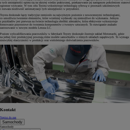
z tych umiejętności opiera się na ukrytej wiedzy praktycznej, przekazywanie jej następnym pokoleniom stanowi
ogromne wyzwanie. W tym celu Toyota wykorzystuje technologię cyfrową w procesach szkoleniowych
i rozważa możliwość automatyzacji tych umiejętności w przyszłości.
Toyota doskonale łączy tradycyjne rzemiosło na najwyższym poziomie z nowoczesnymi technologiami,
co umożliwia tworzenie elementów, które wcześniej wydawały się niemożliwe do wykonania. Jednym
z przykładów jest pierwsza na świecie technologia obróbki zderzaków, która efektywnie wykorzystuje
formowanie przyrostowe do tworzenia komponentów z tworzyw sztucznych. To rozwiązanie znalazło
zastosowanie w nowym modelu Lexusa LC.
Poziom wykwalifikowania pracowników w fabrykach Toyoty doskonale ilustruje zakład Motomachi, gdzie
na jednej linii produkcyjnej powstają różne modele samochodów o różnych układach napędowych. To wymaga
niezwykłej elastyczności w produkcji oraz wieloletniego doświadczenia pracowników.
Kontakt
Napisz do nas
Samochody
Samochody