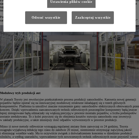
Podczas warsztatów monozukuri, czyli "sztuki tworzenia rzeczy" dyrektor ds. produkcji Kazuaki Shingo ogłosił
Ustawienia plików cookie
nadchodzącą rewolucję: „Chcę zmienić to, jak w przyszłości będą powstawać samochody, wykorzystując nasze
najwyższe kompetencje. W pracy nad autami będziemy łączyć talenty naszych pracowników, nowoczesne
technologie oraz techniki cyfrowe”.
Prezes BEV Factory Takero Kato potwierdził te słowa: „W BEV Factory chcemy zmienić przyszłość
Odrzuć wszystkie
Zaakceptuj wszystkie
samochodów elektrycznych poprzez nową generację aut, nowe procesy produkcyjne i sam sposób naszej pracy”.
Modułowy tryb produkcji aut
W planach Toyoty jest rewolucyjne przekształcenie procesu produkcji samochodów. Karoseria nowej generacji
pojazdów będzie opierać się na innowacyjnej modułowej strukturze składającej się z trzech głównych
komponentów. Platforma ta umożliwi znaczne rozszerzenie gamy samochodów elektrycznych oferowanych przez
koncern. Dzięki wprowadzeniu zaawansowanych technik odlewniczych poszczególne komponenty będą jeszcze
lepiej zintegrowane będą odznaczały się większą precyzją w procesie montażu pojazdów, a liczba podzespołów
zostanie zredukowana. To z kolei przyczyni się do obniżenia kosztów rozwoju samochodu oraz inwestycji
w zakłady produkcyjne, a także zmniejszy ilość odpadów wytworzonych w procesie produkcji.
Mimo iż nowe metody odlewnicze wymagają regularnej zmiany form zazwyczaj co 24 godziny, Toyota
osiągnęła wyjątkową redukcję tego czasu do zaledwie 20 minut, niezmiennie utrzymując najwyższą jakość
i eliminując wszelkie wady. Ma to oczywiście związek z doświadczeniem koncernu w dziedzinie produkcji
silników, a według szacunków, wprowadzenie tych nowoczesnych technik odlewniczych może przynieść wzrost