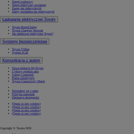
Napęd wodorowy
Napęd elektryczny na baterię
Zasięg aut elektrycznych
Zalety posiadania aut elektrycznych
Ładowanie elektrycznej Toyoty
Toyota HomeCharge
Toyota Charging Network
Jak naładować elektryczną Toyotę?
Systemy bezpieczeństwa
Toyota T-Mate
System eCall
Komunikacja z autem
Nowa aplikacja MyToyota
Cyfrowy opiekun auta
Usługi Connected
Płatne subskrypcje
Toyota Connectivity Match
Skontaktuj się z nami
Polityka ciasteczek
Deklaracja dostępności
(Opens in new window)
(Opens in new window)
(Opens in new window)
(Opens in new window)
Copyright © Toyota 2026