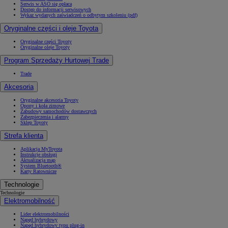
Serwis w ASO się opłaca
Dostęp do informacji serwisowych
Wykaz wydanych zaświadczeń o odbytym szkoleniu (pdf)
Oryginalne części i oleje Toyota
Oryginalne części Toyoty
Oryginalne oleje Toyoty
Program Sprzedaży Hurtowej Trade
Trade
Akcesoria
Oryginalne akcesoria Toyoty
Opony i koła zimowe
Zabudowy samochodów dostawczych
Zabezpieczenia i alarmy
Sklep Toyoty
Strefa klienta
Aplikacja MyToyota
Instrukcje obsługi
Aktualizacja map
System Bluetooth®
Karty Ratownicze
Technologie
Technologie
Elektromobilność
Lider elektromobilności
Napęd hybrydowy
Napęd hybrydowy typu plug-in