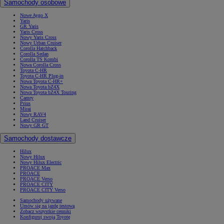
Samochody osobowe
Nowe Aygo X
Yaris
GR Yaris
Yaris Cross
Nowy Yaris Cross
Nowy Urban Cruiser
Corolla Hatchback
Corolla Sedan
Corolla TS Kombi
Nowa Corolla Cross
Toyota C-HR
Toyota C-HR Plug-in
Nowa Toyota C-HR+
Nowa Toyota bZ4X
Nowa Toyota bZ4X Touring
Camry
Prius
Mirai
Nowy RAV4
Land Cruiser
Nowy GR GT
Samochody dostawcze
Hilux
Nowy Hilux
Nowy Hilux Electric
PROACE Max
PROACE
PROACE Verso
PROACE CITY
PROACE CITY Verso
Samochody używane
Umów się na jazdę testową
Zobacz wszystkie cenniki
Konfiguruj swoją Toyotę