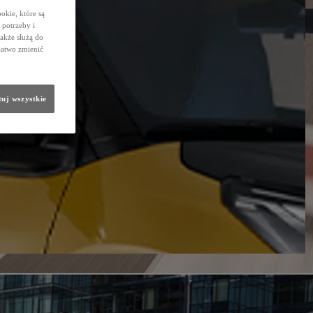
okie, które są
potrzeby i
także służą do
łatwo zmienić
uj wszystkie