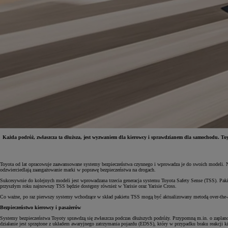
Każda podróż, zwłaszcza ta dłuższa, jest wyzwaniem dla kierowcy i sprawdzianem dla samochodu. Toyo
Od
81 900 zł
Toyota od lat opracowuje zaawansowane systemy bezpieczeństwa czynnego i wprowadza je do swoich modeli. N
odzwierciedlają zaangażowanie marki w poprawę bezpieczeństwa na drogach.
Yaris Cross
HYBRID
Sukcesywnie do kolejnych modeli jest wprowadzana trzecia generacja systemu Toyota Safety Sense (TSS). Paki
przyszłym roku najnowszy TSS będzie dostępny również w Yarisie oraz Yarisie Cross.
Co ważne, po raz pierwszy systemy wchodzące w skład pakietu TSS mogą być aktualizowany metodą over-the
Bezpieczeństwo kierowcy i pasażerów
Systemy bezpieczeństwa Toyoty sprawdzą się zwłaszcza podczas dłuższych podróży. Przypomną m.in. o zaplano
działanie jest sprzężone z układem awaryjnego zatrzymania pojazdu (EDSS), który w przypadku braku reakcji 