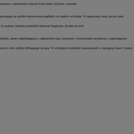
zypomni o sprawdzeniu tylnych foteli przed wyjściem z pojazdu.
pozwalając na szybkie dostosowanie prędkości do znaków na drodze. W najnowszej wersji ma aż cztery
y, by podczas omijania przeszkód zachować bezpieczny dystans od nich.
chodem, autem nadjeżdżającym z naprzeciwka oraz z pieszymi i rowerzystami na poboczu i przecinającymi
kierowcy zbyt szybko zbliżającego się auta. W wybranych modelach wyposażonych w nawigację Smart Connect