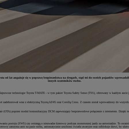
ta od lat angażuje się w poprawę bezpieczeństwa na drogach, stąd też do swoich pojazdów wprowadził
innych uczestników ruchu.
ajnowsze technologie Toyota T-MATE - w tym pakiet Toyota Safety Sense (TSS), oferowany w każdym aucie jak
et zadebiutował wraz z elektryczną Toyotą bZ4X oraz Corollą Cross. Z czasem został wprowadzony do wszystki
-air (OTA) poprzez moduł komunikacyjny DCM zapewniający bezprzewodowe połączenie z internetem. Dzięki t
waniu postoju (SWS) czy ostrzegą o nieuwadze kierowcy podczas monotonnej jazdy na autostradzie. To ostatn
kierowcy zatrzyma auto na pasie ruchu, automatycznie uruchomi światła awaryjne oraz odblokuje drzwi, by uła