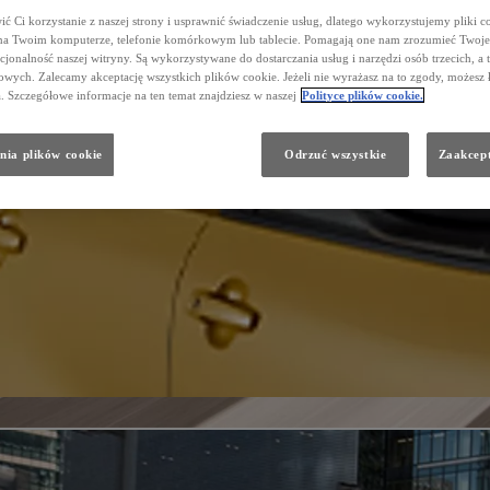
ć Ci korzystanie z naszej strony i usprawnić świadczenie usług, dlatego wykorzystujemy pliki co
na Twoim komputerze, telefonie komórkowym lub tablecie. Pomagają one nam zrozumieć Twoje 
cjonalność naszej witryny. Są wykorzystywane do dostarczania usług i narzędzi osób trzecich, a 
wych. Zalecamy akceptację wszystkich plików cookie. Jeżeli nie wyrażasz na to zgody, możesz 
a. Szczegółowe informacje na ten temat znajdziesz w naszej
Polityce plików cookie.
nia plików cookie
Odrzuć wszystkie
Zaakcept