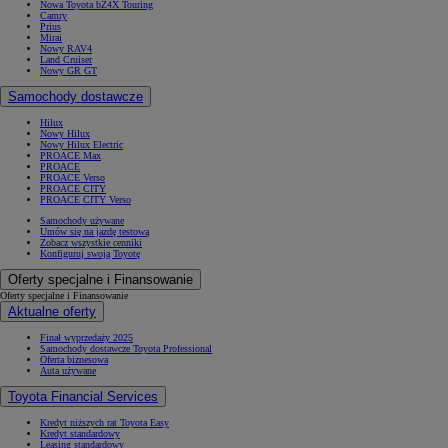
Nowa Toyota bZ4X Touring
Camry
Prius
Mirai
Nowy RAV4
Land Cruiser
Nowy GR GT
Samochody dostawcze
Hilux
Nowy Hilux
Nowy Hilux Electric
PROACE Max
PROACE
PROACE Verso
PROACE CITY
PROACE CITY Verso
Samochody używane
Umów się na jazdę testową
Zobacz wszystkie cenniki
Konfiguruj swoją Toyotę
Oferty specjalne i Finansowanie
Oferty specjalne i Finansowanie
Aktualne oferty
Finał wyprzedaży 2025
Samochody dostawcze Toyota Professional
Oferta biznesowa
Auta używane
Toyota Financial Services
Kredyt niższych rat Toyota Easy
Kredyt standardowy
Leasing standardowy