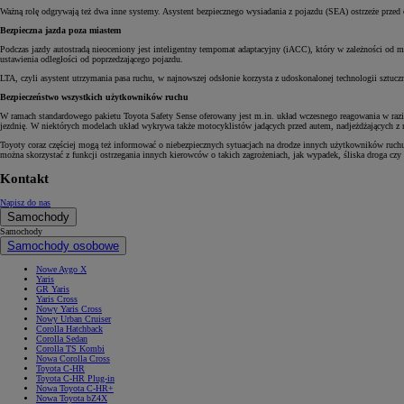
Ważną rolę odgrywają też dwa inne systemy. Asystent bezpiecznego wysiadania z pojazdu (SEA) ostrzeże przed 
Bezpieczna jazda poza miastem
Podczas jazdy autostradą nieoceniony jest inteligentny tempomat adaptacyjny (iACC), który w zależności od
ustawienia odległości od poprzedzającego pojazdu.
LTA, czyli asystent utrzymania pasa ruchu, w najnowszej odsłonie korzysta z udoskonalonej technologii sztucz
Bezpieczeństwo wszystkich użytkowników ruchu
W ramach standardowego pakietu Toyota Safety Sense oferowany jest m.in. układ wczesnego reagowania w razi
jezdnię. W niektórych modelach układ wykrywa także motocyklistów jadących przed autem, nadjeżdżających z n
Toyoty coraz częściej mogą też informować o niebezpiecznych sytuacjach na drodze innych użytkowników ru
można skorzystać z funkcji ostrzegania innych kierowców o takich zagrożeniach, jak wypadek, śliska droga czy
Kontakt
Napisz do nas
Samochody
Samochody
Samochody osobowe
Nowe Aygo X
Yaris
GR Yaris
Yaris Cross
Nowy Yaris Cross
Nowy Urban Cruiser
Corolla Hatchback
Corolla Sedan
Corolla TS Kombi
Nowa Corolla Cross
Toyota C-HR
Toyota C-HR Plug-in
Nowa Toyota C-HR+
Nowa Toyota bZ4X