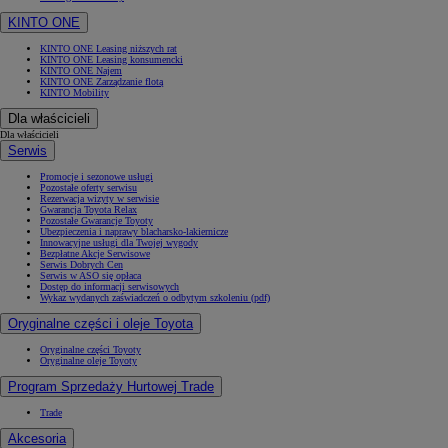
KINTO ONE
KINTO ONE Leasing niższych rat
KINTO ONE Leasing konsumencki
KINTO ONE Najem
KINTO ONE Zarządzanie flotą
KINTO Mobility
Dla właścicieli
Dla właścicieli
Serwis
Promocje i sezonowe usługi
Pozostałe oferty serwisu
Rezerwacja wizyty w serwisie
Gwarancja Toyota Relax
Pozostałe Gwarancje Toyoty
Ubezpieczenia i naprawy blacharsko-lakiernicze
Innowacyjne usługi dla Twojej wygody
Bezpłatne Akcje Serwisowe
Serwis Dobrych Cen
Serwis w ASO się opłaca
Dostęp do informacji serwisowych
Wykaz wydanych zaświadczeń o odbytym szkoleniu (pdf)
Oryginalne części i oleje Toyota
Oryginalne części Toyoty
Oryginalne oleje Toyoty
Program Sprzedaży Hurtowej Trade
Trade
Akcesoria