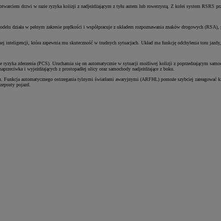
otwarciem drzwi w razie ryzyka kolizji z nadjeżdżającym z tyłu autem lub rowerzystą. Z kolei system RSRS pr
 modelu działa w pełnym zakresie prędkości i współpracuje z układem rozpoznawania znaków drogowych (RSA), 
nej inteligencji, która zapewnia mu skuteczność w trudnych sytuacjach. Układ ma funkcję odchylenia toru jazd
e ryzyka zderzenia (PCS). Uruchamia się on automatycznie w sytuacji możliwej kolizji z poprzedzającym samo
aprzeciwka i wyjeżdżających z prostopadłej ulicy oraz samochody nadjeżdżające z boku.
chu. Funkcja automatycznego ostrzegania tylnymi światłami awaryjnymi (ARFHL) pomoże szybciej zareagować 
 zepsuty pojazd.