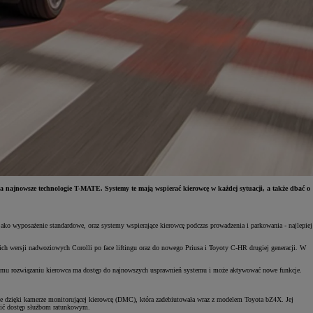
a najnowsze technologie T-MATE. Systemy te mają wspierać kierowcę w każdej sytuacji, a także dbać o
o wyposażenie standardowe, oraz systemy wspierające kierowcę podczas prowadzenia i parkowania - najlepiej
ch wersji nadwoziowych Corolli po face liftingu oraz do nowego Priusa i Toyoty C-HR drugiej generacji. W
emu rozwiązaniu kierowca ma dostęp do najnowszych usprawnień systemu i może aktywować nowe funkcje.
ie dzięki kamerze monitorującej kierowcę (DMC), która zadebiutowała wraz z modelem Toyota bZ4X. Jej
twić dostęp służbom ratunkowym.