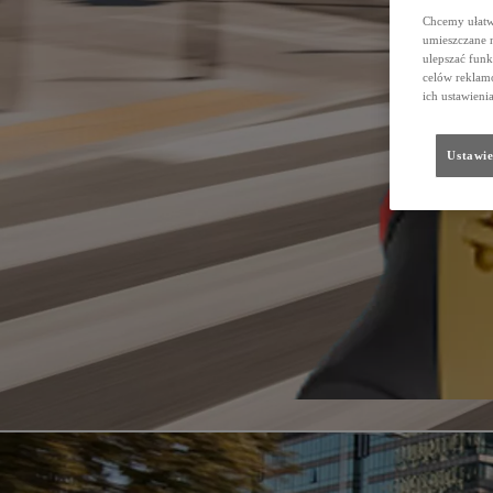
Chcemy ułatwi
umieszczane 
ulepszać funk
celów reklamo
ich ustawieni
Ustawie