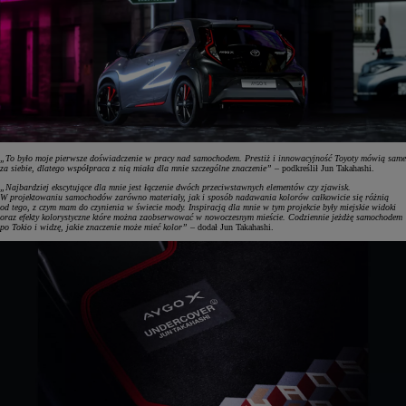
„To było moje pierwsze doświadczenie w pracy nad samochodem. Prestiż i innowacyjność Toyoty mówią same
za siebie, dlatego współpraca z nią miała dla mnie szczególne znaczenie”
– podkreślił Jun Takahashi.
„Najbardziej ekscytujące dla mnie jest łączenie dwóch przeciwstawnych elementów czy zjawisk.
W projektowaniu samochodów zarówno materiały, jak i sposób nadawania kolorów całkowicie się różnią
od tego, z czym mam do czynienia w świecie mody. Inspiracją dla mnie w tym projekcie były miejskie widoki
oraz efekty kolorystyczne które można zaobserwować w nowoczesnym mieście. Codziennie jeżdżę samochodem
po Tokio i widzę, jakie znaczenie może mieć kolor”
– dodał Jun Takahashi.