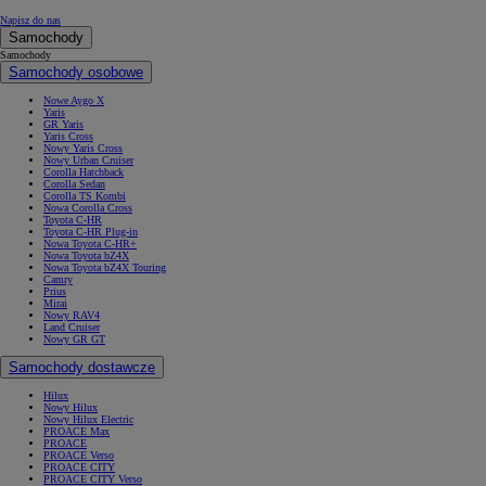
Napisz do nas
Samochody
Samochody
Samochody osobowe
Nowe Aygo X
Yaris
GR Yaris
Yaris Cross
Nowy Yaris Cross
Nowy Urban Cruiser
Corolla Hatchback
Corolla Sedan
Corolla TS Kombi
Nowa Corolla Cross
Toyota C-HR
Toyota C-HR Plug-in
Nowa Toyota C-HR+
Nowa Toyota bZ4X
Nowa Toyota bZ4X Touring
Camry
Prius
Mirai
Nowy RAV4
Land Cruiser
Nowy GR GT
Samochody dostawcze
Hilux
Nowy Hilux
Nowy Hilux Electric
PROACE Max
PROACE
PROACE Verso
PROACE CITY
PROACE CITY Verso