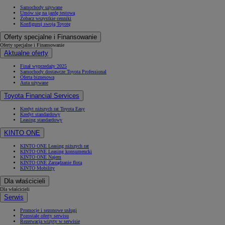
Samochody używane
Umów się na jazdę testową
Zobacz wszystkie cenniki
Konfiguruj swoją Toyotę
Oferty specjalne i Finansowanie
Oferty specjalne i Finansowanie
Aktualne oferty
Finał wyprzedaży 2025
Samochody dostawcze Toyota Professional
Oferta biznesowa
Auta używane
Toyota Financial Services
Kredyt niższych rat Toyota Easy
Kredyt standardowy
Leasing standardowy
KINTO ONE
KINTO ONE Leasing niższych rat
KINTO ONE Leasing konsumencki
KINTO ONE Najem
KINTO ONE Zarządzanie flotą
KINTO Mobility
Dla właścicieli
Dla właścicieli
Serwis
Promocje i sezonowe usługi
Pozostałe oferty serwisu
Rezerwacja wizyty w serwisie