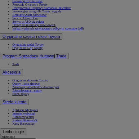
Gwarancja Toyota Relax
Pozostałe Gwarancje Toyoty
Ubezpieczenia i naprawy blacharsko-lakiernicze
Innowacyjne usługi dla Twojej wygody
Bezpłatne Akcje Serwisowe
Serwis Dobrych Cen
Serwis w ASO się opłaca
Dostęp do informacji serwisowych
Wykaz wydanych zaświadczeń o odbytym szkoleniu (pdf)
Oryginalne części i oleje Toyota
Oryginalne części Toyoty
Oryginalne oleje Toyoty
Program Sprzedaży Hurtowej Trade
Trade
Akcesoria
Oryginalne akcesoria Toyoty
Opony i koła zimowe
Zabudowy samochodów dostawczych
Zabezpieczenia i alarmy
Sklep Toyoty
Strefa klienta
Aplikacja MyToyota
Instrukcje obsługi
Aktualizacja map
System Bluetooth®
Karty Ratownicze
Technologie
Technologie