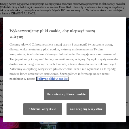
Uwagę zwraca wyjątkowa kompozycja kolorystyczna nadwozia stanowiąca połączenie dwóch tonacji szarości
(Celestite Grey i Ash Grey) z akcentami w kolorze Coral Red. Elementy w odcieniu koralowym znajdziemy
także na zderzakach, czarnych aluminiowych felgach 18" oraz we wnętrzu. Na dachu umieszczono naklejkę
z hasłem CHAOS/BALANCE.
Wykorzystujemy pliki cookie, aby ulepszyć naszą
witrynę
Chcemy ułatwić Ci korzystanie z naszej strony i usprawnić świadczenie usług,
dlatego wykorzystujemy pliki cookie, które są umieszczane na Twoim
komputerze, telefonie komórkowym lub tablecie. Pomagają one nam zrozumieć
Twoje potrzeby i ulepszać funkcjonalność naszej witryny. Są wykorzystywane do
dostarczania usług i narzędzi osób trzecich, a także służą do celów reklamowych.
Zalecamy akceptację wszystkich plików cookie. Jeżeli nie wyrażasz na to zgody,
możesz łatwo zmienić ich ustawienia. Szczegółowe informacje na ten temat
znajdziesz w naszej
Polityce plików cookie.
Kabina wyróżnia się tapicerkami z logotypem UNDERCOVER i dywanikami o specjalnym wzorze
z monogramem.
Nowa wersja zostanie wyprodukowany w liczbie 5000 aut.
Ustawienia plików cookie
Spotkanie dwóch światów
W oryginalnym projekcie Toyoty i Juna Takahashiego świat motoryzacji łączy się ze światem mody. Kampania
reklamowa związana z premierą Toyoty Aygo X UNDERCOVER osadzona została w fikcyjnym świecie Paryż,
Tokio. To miasto, w którym rzeczywistość wirtualna przenika się z fizyczną, a elegancja paryskiej dzielnicy
Odrzuć wszystkie
Zaakceptuj wszystkie
Le Marais spotyka się z undergroundową kulturą dzielnicy Harajuku.