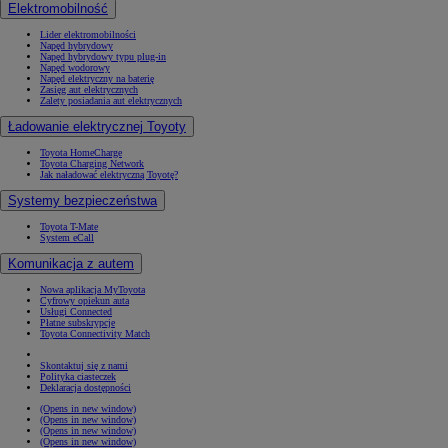
Elektromobilność
Lider elektromobilności
Napęd hybrydowy
Napęd hybrydowy typu plug-in
Napęd wodorowy
Napęd elektryczny na baterię
Zasięg aut elektrycznych
Zalety posiadania aut elektrycznych
Ładowanie elektrycznej Toyoty
Toyota HomeCharge
Toyota Charging Network
Jak naładować elektryczną Toyotę?
Systemy bezpieczeństwa
Toyota T-Mate
System eCall
Komunikacja z autem
Nowa aplikacja MyToyota
Cyfrowy opiekun auta
Usługi Connected
Płatne subskrypcje
Toyota Connectivity Match
Skontaktuj się z nami
Polityka ciasteczek
Deklaracja dostępności
(Opens in new window)
(Opens in new window)
(Opens in new window)
(Opens in new window)