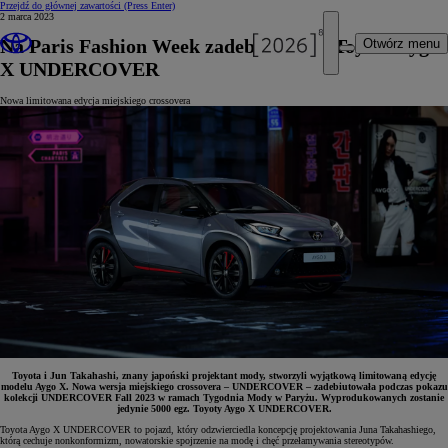
Przejdź do głównej zawartości
(Press Enter)
2 marca 2023
Na Paris Fashion Week zadebiutowała Toyota Aygo
Otwórz menu
X UNDERCOVER
Nowa limitowana edycja miejskiego crossovera
Toyota i Jun Takahashi, znany japoński projektant mody, stworzyli wyjątkową limitowaną edycję
modelu Aygo X. Nowa wersja miejskiego crossovera – UNDERCOVER – zadebiutowała podczas pokazu
kolekcji UNDERCOVER Fall 2023 w ramach Tygodnia Mody w Paryżu. Wyprodukowanych zostanie
jedynie 5000 egz. Toyoty Aygo X UNDERCOVER.
Toyota Aygo X UNDERCOVER to pojazd, który odzwierciedla koncepcję projektowania Juna Takahashiego,
którą cechuje nonkonformizm, nowatorskie spojrzenie na modę i chęć przełamywania stereotypów.