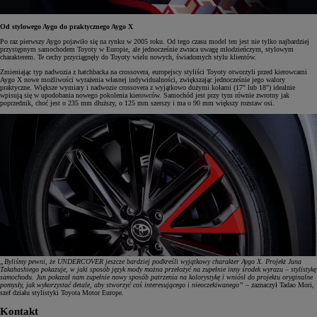
Od stylowego Aygo do praktycznego Aygo X
Po raz pierwszy Aygo pojawiło się na rynku w 2005 roku. Od tego czasu model ten jest nie tylko najbardziej
przystępnym samochodem Toyoty w Europie, ale jednocześnie zwraca uwagę młodzieńczym, stylowym
charakterem. Te cechy przyciągnęły do Toyoty wielu nowych, świadomych stylu klientów.
Zmieniając typ nadwozia z hatchbacka na crossovera, europejscy styliści Toyoty otworzyli przed kierowcami
Aygo X nowe możliwości wyrażenia własnej indywidualności, zwiększając jednocześnie jego walory
praktyczne. Większe wymiary i nadwozie crossovera z wyjątkowo dużymi kołami (17" lub 18") idealnie
wpisują się w upodobania nowego pokolenia kierowców. Samochód jest przy tym równie zwrotny jak
poprzednik, choć jest o 235 mm dłuższy, o 125 mm szerszy i ma o 90 mm większy rozstaw osi.
„Byliśmy pewni, że UNDERCOVER jeszcze bardziej podkreśli wyjątkowy charakter Aygo X. Projekt Juna
Takahashiego pokazuje, w jaki sposób język mody można przełożyć na zupełnie inny środek wyrazu – stylistykę
samochodu. Jun pokazał nam zupełnie nowy sposób patrzenia na kolorystykę i wniósł do projektu oryginalne
pomysły, jak wykorzystać detale, aby stworzyć coś interesującego i nieoczekiwanego”
– zaznaczył Tadao Mori,
szef działu stylistyki Toyota Motor Europe.
Kontakt