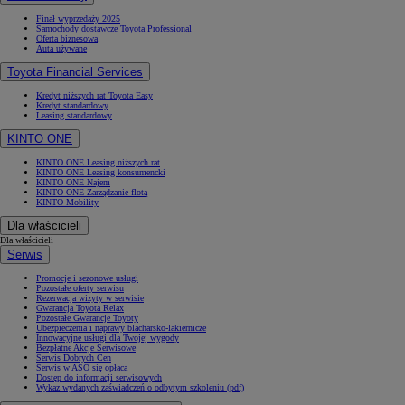
Finał wyprzedaży 2025
Samochody dostawcze Toyota Professional
Oferta biznesowa
Auta używane
Toyota Financial Services
Kredyt niższych rat Toyota Easy
Kredyt standardowy
Leasing standardowy
KINTO ONE
KINTO ONE Leasing niższych rat
KINTO ONE Leasing konsumencki
KINTO ONE Najem
KINTO ONE Zarządzanie flotą
KINTO Mobility
Dla właścicieli
Dla właścicieli
Serwis
Promocje i sezonowe usługi
Pozostałe oferty serwisu
Rezerwacja wizyty w serwisie
Gwarancja Toyota Relax
Pozostałe Gwarancje Toyoty
Ubezpieczenia i naprawy blacharsko-lakiernicze
Innowacyjne usługi dla Twojej wygody
Bezpłatne Akcje Serwisowe
Serwis Dobrych Cen
Serwis w ASO się opłaca
Dostęp do informacji serwisowych
Wykaz wydanych zaświadczeń o odbytym szkoleniu (pdf)