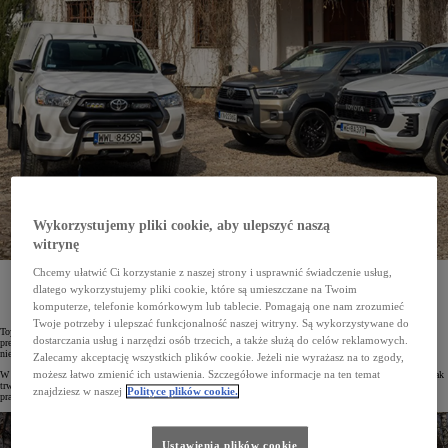
Wykorzystujemy pliki cookie, aby ulepszyć naszą
witrynę
Chcemy ułatwić Ci korzystanie z naszej strony i usprawnić świadczenie usług,
Ogłoszone zostały wyniki tegorocznej edycji prestiżowego plebiscytu Carbuyer Used Car Awards
2023. Najbardziej niezawodnym pick-upem na rynku brytyjskim została Toyota Hilux. Pojazd ten
dlatego wykorzystujemy pliki cookie, które są umieszczane na Twoim
został doceniony za legendarną jakość, możliwości terenowe, a także rozszerzoną gwarancję Toyota
komputerze, telefonie komórkowym lub tablecie. Pomagają one nam zrozumieć
Relax.
Twoje potrzeby i ulepszać funkcjonalność naszej witryny. Są wykorzystywane do
Toyota Hilux została wybrana najlepszym używanym pick-upem 2023 roku. Model ten – według jurorów
dostarczania usług i narzędzi osób trzecich, a także służą do celów reklamowych.
prestiżowego plebiscytu Carbuyer Used Car Awards 2023 – wyróżnia się na rynku aut używanych największą
niezawodnością.
Zalecamy akceptację wszystkich plików cookie. Jeżeli nie wyrażasz na to zgody,
możesz łatwo zmienić ich ustawienia. Szczegółowe informacje na ten temat
W plebiscycie były oceniane auta z drugiej ręki z 16 segmentów. Pod uwagę brano kluczowe kryteria, takie jak
trwałość, stosunek ceny do jakości czy niezawodność. Jurorzy zwracali także uwagę na wrażenia z jazdy,
znajdziesz w naszej
Polityce plików cookie.
praktyczność i wyposażenie.
Ustawienia plików cookie