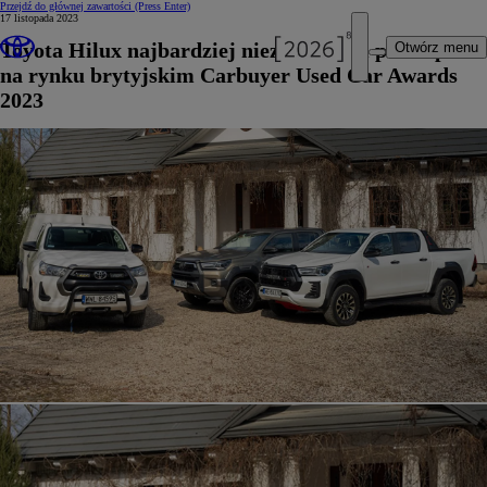
Przejdź do głównej zawartości
(Press Enter)
17 listopada 2023
Toyota Hilux najbardziej niezawodnym pick-upem
Otwórz menu
na rynku brytyjskim Carbuyer Used Car Awards
2023