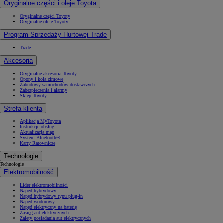
Oryginalne części i oleje Toyota
Oryginalne części Toyoty
Oryginalne oleje Toyoty
Program Sprzedaży Hurtowej Trade
Trade
Akcesoria
Oryginalne akcesoria Toyoty
Opony i koła zimowe
Zabudowy samochodów dostawczych
Zabezpieczenia i alarmy
Sklep Toyoty
Strefa klienta
Aplikacja MyToyota
Instrukcje obsługi
Aktualizacja map
System Bluetooth®
Karty Ratownicze
Technologie
Technologie
Elektromobilność
Lider elektromobilności
Napęd hybrydowy
Napęd hybrydowy typu plug-in
Napęd wodorowy
Napęd elektryczny na baterię
Zasięg aut elektrycznych
Zalety posiadania aut elektrycznych