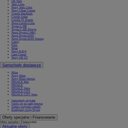
GR Yaris
Yaris Cross
Nowy Yaris Cross
Nowy Urban Cruiser
Corolla Hatchback
Corolla Sedan
Corolla TS Kombi
Nowa Corolla Cross
Toyota C-HR
Toyota C-HR Plug-in
Nowa Toyota C-HR+
Nowa Toyota bZ4X
Nowa Toyota bZ4X Touring
Camry
Prius
Mirai
Nowy RAV4
Land Cruiser
Nowy GR GT
Samochody dostawcze
Hilux
Nowy Hilux
Nowy Hilux Electric
PROACE Max
PROACE
PROACE Verso
PROACE CITY
PROACE CITY Verso
Samochody używane
Umów się na jazdę testową
Zobacz wszystkie cenniki
Konfiguruj swoją Toyotę
Oferty specjalne i Finansowanie
Oferty specjalne i Finansowanie
Aktualne oferty