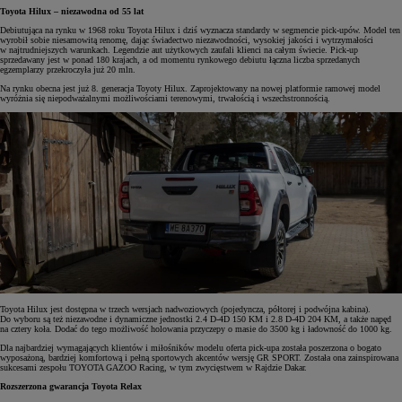
Toyota Hilux – niezawodna od 55 lat
Debiutująca na rynku w 1968 roku Toyota Hilux i dziś wyznacza standardy w segmencie pick-upów. Model ten
wyrobił sobie niesamowitą renomę, dając świadectwo niezawodności, wysokiej jakości i wytrzymałości
w najtrudniejszych warunkach. Legendzie aut użytkowych zaufali klienci na całym świecie. Pick-up
sprzedawany jest w ponad 180 krajach, a od momentu rynkowego debiutu łączna liczba sprzedanych
egzemplarzy przekroczyła już 20 mln.
Na rynku obecna jest już 8. generacja Toyoty Hilux. Zaprojektowany na nowej platformie ramowej model
wyróżnia się niepodważalnymi możliwościami terenowymi, trwałością i wszechstronnością.
Toyota Hilux jest dostępna w trzech wersjach nadwoziowych (pojedyncza, półtorej i podwójna kabina).
Do wyboru są też niezawodne i dynamiczne jednostki 2.4 D-4D 150 KM i 2.8 D-4D 204 KM, a także napęd
na cztery koła. Dodać do tego możliwość holowania przyczepy o masie do 3500 kg i ładowność do 1000 kg.
Dla najbardziej wymagających klientów i miłośników modelu oferta pick-upa została poszerzona o bogato
wyposażoną, bardziej komfortową i pełną sportowych akcentów wersję GR SPORT. Została ona zainspirowana
sukcesami zespołu TOYOTA GAZOO Racing, w tym zwycięstwem w Rajdzie Dakar.
Rozszerzona gwarancja Toyota Relax