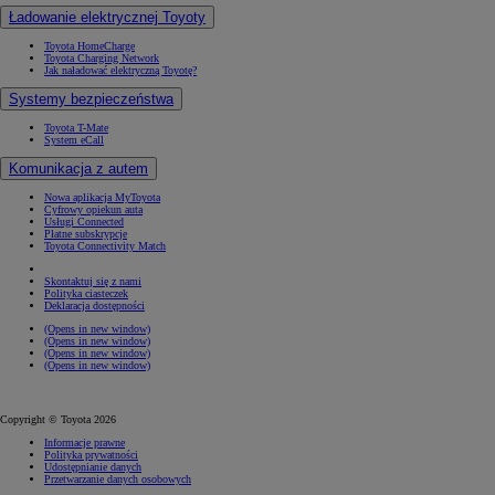
Ładowanie elektrycznej Toyoty
Toyota HomeCharge
Toyota Charging Network
Jak naładować elektryczną Toyotę?
Systemy bezpieczeństwa
Toyota T-Mate
System eCall
Komunikacja z autem
Nowa aplikacja MyToyota
Cyfrowy opiekun auta
Usługi Connected
Płatne subskrypcje
Toyota Connectivity Match
Skontaktuj się z nami
Polityka ciasteczek
Deklaracja dostępności
(Opens in new window)
(Opens in new window)
(Opens in new window)
(Opens in new window)
Copyright © Toyota 2026
Informacje prawne
Polityka prywatności
Udostępnianie danych
Przetwarzanie danych osobowych