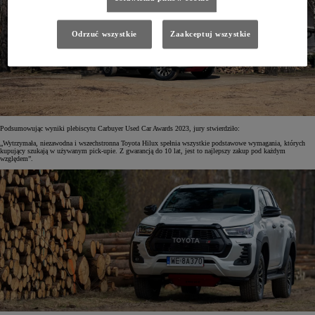
Odrzuć wszystkie
Zaakceptuj wszystkie
Podsumowując wyniki plebiscytu Carbuyer Used Car Awards 2023, jury stwierdziło:
„Wytrzymała, niezawodna i wszechstronna Toyota Hilux spełnia wszystkie podstawowe wymagania, których
kupujący szukają w używanym pick-upie. Z gwarancją do 10 lat, jest to najlepszy zakup pod każdym
względem”.