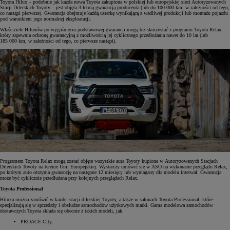
Toyota Hilux – podobnie jak każda nowa Toyota zakupiona w polskiej lub europejskiej sieci Autoryzowanych
Stacji Dilerskich Toyoty – jest objęta 3-letnią gwarancją producenta (lub do 100 000 km, w zależności od tego,
co nastąpi pierwsze). Gwarancja obejmuje każdą usterkę wynikającą z wadliwej produkcji lub montażu pojazdu
pod warunkiem jego normalnej eksploatacji.
Właściciele Hiluxów po wygaśnięciu podstawowej gwarancji mogą też skorzystać z programu Toyota Relax,
który zapewnia ochronę gwarancyjną z możliwością jej cyklicznego przedłużania nawet do 10 lat (lub
185 000 km, w zależności od tego, co pierwsze nastąpi).
Programem Toyota Relax mogą zostać objęte wszystkie auta Toyoty kupione w Autoryzowanych Stacjach
Dilerskich Toyoty na terenie Unii Europejskiej. Wystarczy umówić się w ASO na wykonanie przeglądu Relax,
po którym auto otrzyma gwarancję na następne 12 miesięcy lub wymagany dla modelu interwał. Gwarancja
może być cyklicznie przedłużana przy kolejnych przeglądach Relax.
Toyota Professional
Hiluxa można zamówić w każdej stacji dilerskiej Toyoty, a także w salonach Toyota Professional, które
specjalizują się w sprzedaży i obsłudze samochodów użytkowych marki. Gama modelowa samochodów
dostawczych Toyota składa się obecnie z takich modeli, jak:
PROACE City,