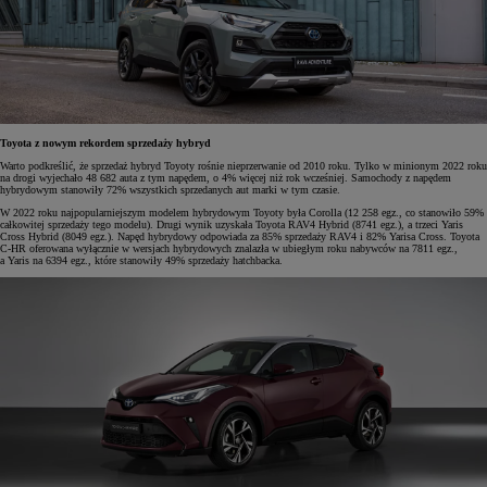
Toyota z nowym rekordem sprzedaży hybryd
Warto podkreślić, że sprzedaż hybryd Toyoty rośnie nieprzerwanie od 2010 roku. Tylko w minionym 2022 roku
na drogi wyjechało 48 682 auta z tym napędem, o 4% więcej niż rok wcześniej. Samochody z napędem
hybrydowym stanowiły 72% wszystkich sprzedanych aut marki w tym czasie.
W 2022 roku najpopularniejszym modelem hybrydowym Toyoty była Corolla (12 258 egz., co stanowiło 59%
całkowitej sprzedaży tego modelu). Drugi wynik uzyskała Toyota RAV4 Hybrid (8741 egz.), a trzeci Yaris
Cross Hybrid (8049 egz.). Napęd hybrydowy odpowiada za 85% sprzedaży RAV4 i 82% Yarisa Cross. Toyota
C-HR oferowana wyłącznie w wersjach hybrydowych znalazła w ubiegłym roku nabywców na 7811 egz.,
a Yaris na 6394 egz., które stanowiły 49% sprzedaży hatchbacka.