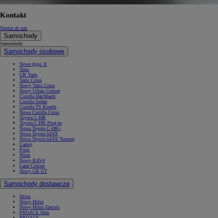
Kontakt
Napisz do nas
Samochody
Samochody
Samochody osobowe
Nowe Aygo X
Yaris
GR Yaris
Yaris Cross
Nowy Yaris Cross
Nowy Urban Cruiser
Corolla Hatchback
Corolla Sedan
Corolla TS Kombi
Nowa Corolla Cross
Toyota C-HR
Toyota C-HR Plug-in
Nowa Toyota C-HR+
Nowa Toyota bZ4X
Nowa Toyota bZ4X Touring
Camry
Prius
Mirai
Nowy RAV4
Land Cruiser
Nowy GR GT
Samochody dostawcze
Hilux
Nowy Hilux
Nowy Hilux Electric
PROACE Max
PROACE