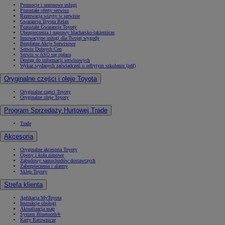
Promocje i sezonowe usługi
Pozostałe oferty serwisu
Rezerwacja wizyty w serwisie
Gwarancja Toyota Relax
Pozostałe Gwarancje Toyoty
Ubezpieczenia i naprawy blacharsko-lakiernicze
Innowacyjne usługi dla Twojej wygody
Bezpłatne Akcje Serwisowe
Serwis Dobrych Cen
Serwis w ASO się opłaca
Dostęp do informacji serwisowych
Wykaz wydanych zaświadczeń o odbytym szkoleniu (pdf)
Oryginalne części i oleje Toyota
Oryginalne części Toyoty
Oryginalne oleje Toyoty
Program Sprzedaży Hurtowej Trade
Trade
Akcesoria
Oryginalne akcesoria Toyoty
Opony i koła zimowe
Zabudowy samochodów dostawczych
Zabezpieczenia i alarmy
Sklep Toyoty
Strefa klienta
Aplikacja MyToyota
Instrukcje obsługi
Aktualizacja map
System Bluetooth®
Karty Ratownicze