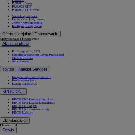
PROACE Verso
PROACE CITY
PROACE CITY Verso
Samochody używane
Umów się na jazdę testową
Zobacz wszystkie cenniki
Konfiguruj swoją Toyotę
Oferty specjalne i Finansowanie
Oferty specjalne i Finansowanie
Aktualne oferty
Finał wyprzedaży 2025
Samochody dostawcze Toyota Professional
Oferta biznesowa
Auta używane
Toyota Financial Services
Kredyt niższych rat Toyota Easy
Kredyt standardowy
Leasing standardowy
KINTO ONE
KINTO ONE Leasing niższych rat
KINTO ONE Leasing konsumencki
KINTO ONE Najem
KINTO ONE Zarządzanie flotą
KINTO Mobility
Dla właścicieli
Dla właścicieli
Serwis