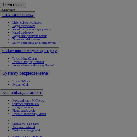
Technologie
Technologie
Elektromobilność
Lider elektromobilności
Napęd hybrydowy
Napęd hybrydowy typu plug-in
Napęd wodorowy
Napęd elektryczny na baterię
Zasięg aut elektrycznych
Zalety posiadania aut elektrycznych
Ładowanie elektrycznej Toyoty
Toyota HomeCharge
Toyota Charging Network
Jak naładować elektryczną Toyotę?
Systemy bezpieczeństwa
Toyota T-Mate
System eCall
Komunikacja z autem
Nowa aplikacja MyToyota
Cyfrowy opiekun auta
Usługi Connected
Płatne subskrypcje
Toyota Connectivity Match
Skontaktuj się z nami
Polityka ciasteczek
Deklaracja dostępności
(Opens in new window)