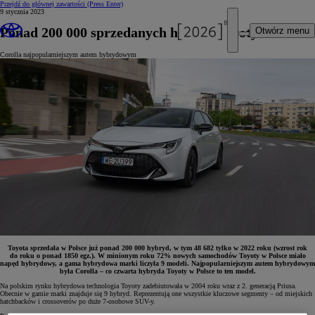
Przejdź do głównej zawartości
(Press Enter)
9 stycznia 2023
Ponad 200 000 sprzedanych hybryd Toyoty w Polsce
Otwórz menu
Corolla najpopularniejszym autem hybrydowym
Toyota sprzedała w Polsce już ponad 200 000 hybryd, w tym 48 682 tylko w 2022 roku (wzrost rok
do roku o ponad 1850 egz.).
W minionym roku 72% nowych samochodów Toyoty w Polsce miało
napęd hybrydowy, a gama hybrydowa marki liczyła 9 modeli. Najpopularniejszym autem hybrydowym
była Corolla – co czwarta hybryda Toyoty w Polsce to ten model.
Na polskim rynku hybrydowa technologia Toyoty zadebiutowała w 2004 roku wraz z 2. generacją Priusa.
Obecnie w gamie marki znajduje się 9 hybryd. Reprezentują one wszystkie kluczowe segmenty – od miejskich
hatchbacków i crossoverów po duże 7-osobowe SUV-y.