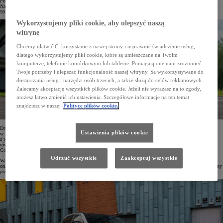
Pod koniec grudnia 2022 roku całkowita liczba sprzedanych hybryd Toyoty sięgnęła 200 397 egz.
Najpopularniejszym samochodem z napędem hybrydowym była Corolla – od 2019 roku sprzedano łącznie
50 445 egz. tego modelu. Co czwarta hybrydowa Toyota w Polsce była Corollą.
Wykorzystujemy pliki cookie, aby ulepszyć naszą
witrynę
Chcemy ułatwić Ci korzystanie z naszej strony i usprawnić świadczenie usług,
dlatego wykorzystujemy pliki cookie, które są umieszczane na Twoim
komputerze, telefonie komórkowym lub tablecie. Pomagają one nam zrozumieć
Twoje potrzeby i ulepszać funkcjonalność naszej witryny. Są wykorzystywane do
dostarczania usług i narzędzi osób trzecich, a także służą do celów reklamowych.
Zalecamy akceptację wszystkich plików cookie. Jeżeli nie wyrażasz na to zgody,
możesz łatwo zmienić ich ustawienia. Szczegółowe informacje na ten temat
znajdziesz w naszej
Polityce plików cookie.
Drugą najchętniej wybieraną hybrydą była Toyota RAV4. Auto dostępne od 2016 roku trafiło do klientów
Ustawienia plików cookie
w liczbie 39 337 egz. Na trzecim miejscu uplasowała się oferowana od 2016 roku Toyota C-HR Hybrid
z wynikiem 38 526 aut. Czwarte miejsce zajął Yaris Hybrid (26 954 egz.). Dużą popularnością cieszą się
również takie modele, jak Camry (10 852 egz.), Yaris Cross (9463 egz.) i Highlander (3284 egz.). Nowa
Corolla Cross, która zadebiutowała jesienią ubiegłego roku, zanotowała sprzedaż 1321 hybryd.
Odrzuć wszystkie
Zaakceptuj wszystkie
Warto tu wspomnieć również o kompaktowym Aurisie Hybrid. W ciągu 10 lat obecności na rynku trafił
on do kierowców w liczbie 18 551 egz. Model ten zadebiutował w 2010 roku, a w 2019 roku został zastąpiony
przez Corollę nowej generacji.