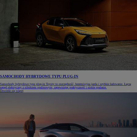
SAMOCHODY HYBRYDOWE TYPU PLUG-IN
Samochody hybrydowe typu plug-in Toyoty to oszczędność, bezemisyjna jazda i szybkie ładowanie. Łączą
napęd elektryczny z silnikiem spalinowym, zapewniając praktyczność i niskie spalanie.
Dowiedz się więcej