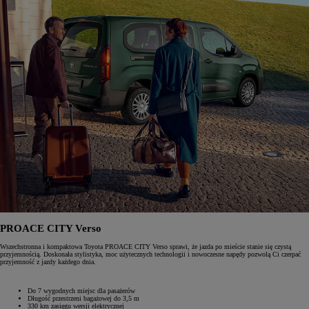
PROACE CITY Verso
Wszechstronna i kompaktowa Toyota PROACE CITY Verso sprawi, że jazda po mieście stanie się czystą
przyjemnością. Doskonała stylistyka, moc użytecznych technologii i nowoczesne napędy pozwolą Ci czerpać
przyjemność z jazdy każdego dnia.
Do 7 wygodnych miejsc dla pasażerów
Długość przestrzeni bagażowej do 3,5 m
330 km zasięgu wersji elektrycznej