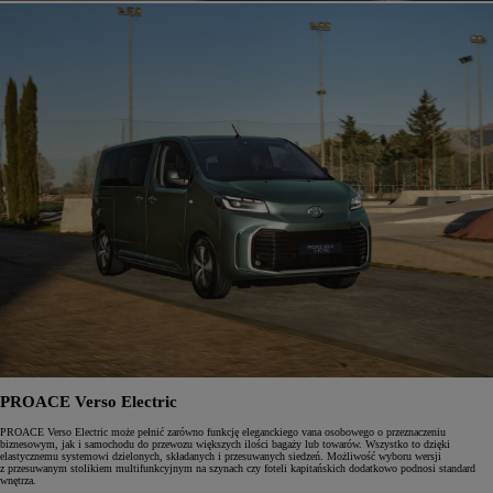
PROACE Verso Electric
PROACE Verso Electric może pełnić zarówno funkcję eleganckiego vana osobowego o przeznaczeniu
biznesowym, jak i samochodu do przewozu większych ilości bagaży lub towarów. Wszystko to dzięki
elastycznemu systemowi dzielonych, składanych i przesuwanych siedzeń. Możliwość wyboru wersji
z przesuwanym stolikiem multifunkcyjnym na szynach czy foteli kapitańskich dodatkowo podnosi standard
wnętrza.