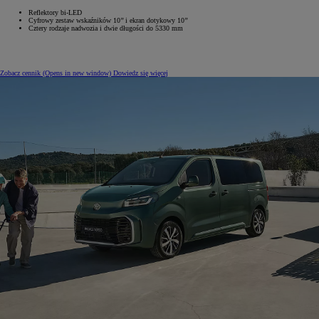
Reflektory bi-LED
Cyfrowy zestaw wskaźników 10’’ i ekran dotykowy 10’’
Cztery rodzaje nadwozia i dwie długości do 5330 mm
Zobacz cennik
(Opens in new window)
Dowiedz się więcej