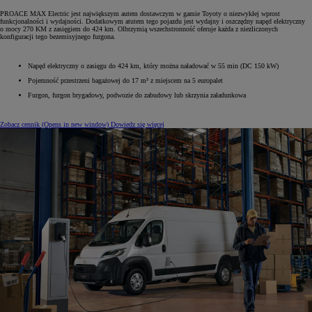
PROACE MAX Electric jest największym autem dostawczym w gamie Toyoty o niezwykłej wprost
funkcjonalności i wydajności. Dodatkowym atutem tego pojazdu jest wydajny i oszczędny napęd elektryczny
o mocy 270 KM z zasięgiem do 424 km. Olbrzymią wszechstronność oferuje każda z niezliczonych
konfiguracji tego bezemisyjnego furgona.
Napęd elektryczny o zasięgu do 424 km, który można naładować w 55 min (DC 150 kW)
Pojemność przestrzeni bagażowej do 17 m³ z miejscem na 5 europalet
Furgon, furgon brygadowy, podwozie do zabudowy lub skrzynia załadunkowa
Zobacz cennik
(Opens in new window)
Dowiedz się więcej