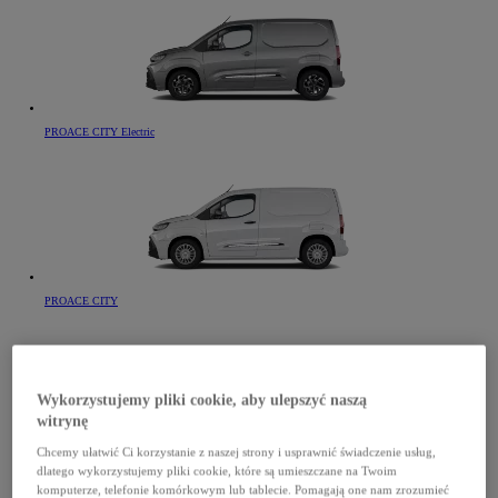
PROACE CITY Electric
PROACE CITY
Wykorzystujemy pliki cookie, aby ulepszyć naszą
witrynę
Chcemy ułatwić Ci korzystanie z naszej strony i usprawnić świadczenie usług,
PROACE CITY Verso Electric
dlatego wykorzystujemy pliki cookie, które są umieszczane na Twoim
komputerze, telefonie komórkowym lub tablecie. Pomagają one nam zrozumieć