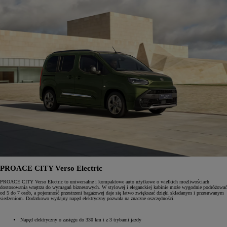
PROACE CITY Verso Electric
PROACE CITY Verso Electric to uniwersalne i kompaktowe auto użytkowe o wielkich możliwościach
dostosowania wnętrza do wymagań biznesowych. W stylowej i eleganckiej kabinie może wygodnie podróżować
od 5 do 7 osób, a pojemność przestrzeni bagażowej daje się łatwo zwiększać dzięki składanym i przesuwanym
siedzeniom. Dodatkowo wydajny napęd elektryczny pozwala na znaczne oszczędności.
Napęd elektryczny o zasięgu do 330 km i z 3 trybami jazdy