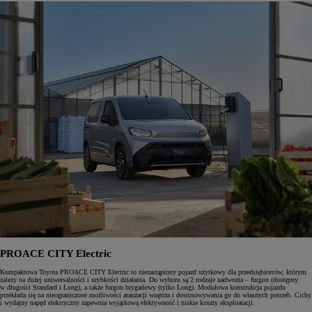
PROACE CITY Electric
Kompaktowa Toyota PROACE CITY Electric to niezastąpiony pojazd użytkowy dla przedsiębiorców, którym
zależy na dużej uniwersalności i szybkości działania. Do wyboru są 2 rodzaje nadwozia – furgon (dostępny
w długości Standard i Long), a także furgon brygadowy (tylko Long). Modułowa konstrukcja pojazdu
przekłada się na nieograniczone możliwości aranżacji wnętrza i dostosowywania go do własnych potrzeb. Cichy
i wydajny napęd elektryczny zapewnia wyjątkową efektywność i niskie koszty eksploatacji.