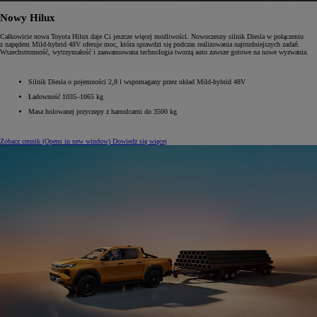
Nowy Hilux
Całkowicie nowa Toyota Hilux daje Ci jeszcze więcej możliwości. Nowoczesny silnik Diesla w połączeniu
z napędem Mild-hybrid 48V oferuje moc, która sprawdzi się podczas realizowania najtrudniejszych zadań.
Wszechstronność, wytrzymałość i zaawansowana technologia tworzą auto zawsze gotowe na nowe wyzwania.
Silnik Diesla o pojemności 2,8 l wspomagany przez układ Mild-hybrid 48V
Ładowność 1035–1065 kg
Masa holowanej przyczepy z hamulcami do 3500 kg
Zobacz cennik
(Opens in new window)
Dowiedz się więcej