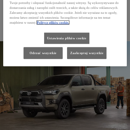
Twoje potrzeby i ulepszać funkcjonalność naszej witryny. Są wykorzystywane do
dostarczania usług i narzędzi osób trzecich, a także służą do celów reklamowych.
Zalecamy akceptację wszystkich plików cookie. Jeżeli nie wyrażasz na to zgody,
możesz łatwo zmienić ich ustawienia. Szczegółowe informacje na ten temat
znajdziesz w naszej
Polityce plików cookie.
PROACE CITY Verso
Ustawienia plików cookie
Odrzuć wszystkie
Zaakceptuj wszystkie