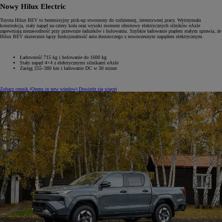
Nowy Hilux Electric
Toyota Hilux BEV to bezemisyjny pick-up stworzony do codziennej, intensywnej pracy. Wytrzymała
konstrukcja, stały napęd na cztery koła oraz wysoki moment obrotowy elektrycznych silników eAxle
zapewniają niezawodność przy przewozie ładunków i holowaniu. Szybkie ładowanie prądem stałym sprawia, że
Hilux BEV skutecznie łączy funkcjonalność auta dostawczego z nowoczesnym napędem elektrycznym.
Ładowność 715 kg i holowanie do 1600 kg
Stały napęd 4×4 z elektrycznymi silnikami eAxle
Zasięg 255–380 km i ładowanie DC w 30 minut
Zobacz cennik
(Opens in new window)
Dowiedz się więcej