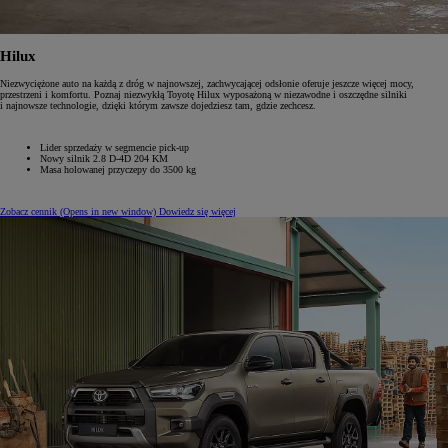
Hilux
Niezwyciężone auto na każdą z dróg w najnowszej, zachwycającej odsłonie oferuje jeszcze więcej mocy,
przestrzeni i komfortu. Poznaj niezwykłą Toyotę Hilux wyposażoną w niezawodne i oszczędne silniki
i najnowsze technologie, dzięki którym zawsze dojedziesz tam, gdzie zechcesz.
Lider sprzedaży w segmencie pick-up
Nowy silnik 2.8 D-4D 204 KM
Masa holowanej przyczepy do 3500 kg
Zobacz cennik
(Opens in new window)
Dowiedz się więcej