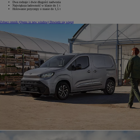
Dwa rodzaje i dwie długości nadwozia
Największa ładowność w klasie do 1 t
Holowanie przyczepy o masie do 1,5 t
Zobacz cennik
(Opens in new window)
Dowiedz się więcej