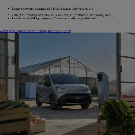
Napęd elektryczny o zasięgu do 330 km i czasem ładowania do 5 h
2 długości, 2 rodzaje nadwozia, od 3 do 5 miejsc (w zależności od wybranej wersji)
Ładowność do 684 kg, miejsce na 2 europalety, niski próg załadunku
Zobacz cennik
(Opens in new window)
Dowiedz się więcej