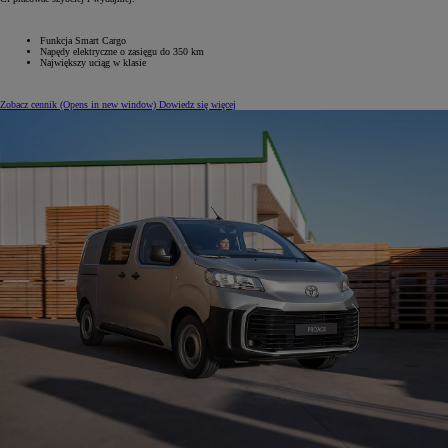
Funkcja Smart Cargo
Napędy elektryczne o zasięgu do 350 km
Największy uciąg w klasie
Zobacz cennik
(Opens in new window)
Dowiedz się więcej