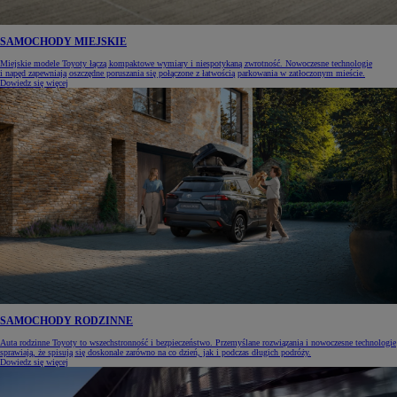
SAMOCHODY MIEJSKIE
Miejskie modele Toyoty łączą kompaktowe wymiary i niespotykaną zwrotność. Nowoczesne technologie
i napęd zapewniają oszczędne poruszania się połączone z łatwością parkowania w zatłoczonym mieście.
Dowiedz się więcej
SAMOCHODY RODZINNE
Auta rodzinne Toyoty to wszechstronność i bezpieczeństwo. Przemyślane rozwiązania i nowoczesne technologie
sprawiają, że spisują się doskonale zarówno na co dzień, jak i podczas długich podróży.
Dowiedz się więcej