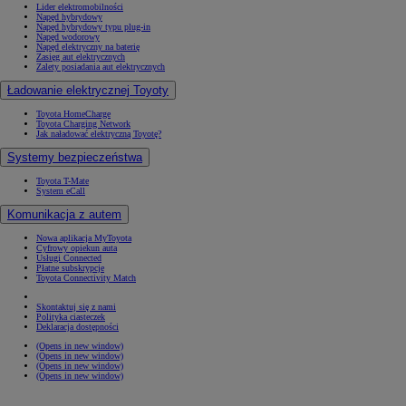
Lider elektromobilności
Napęd hybrydowy
Napęd hybrydowy typu plug-in
Napęd wodorowy
Napęd elektryczny na baterię
Zasięg aut elektrycznych
Zalety posiadania aut elektrycznych
Ładowanie elektrycznej Toyoty
Toyota HomeCharge
Toyota Charging Network
Jak naładować elektryczną Toyotę?
Systemy bezpieczeństwa
Toyota T-Mate
System eCall
Komunikacja z autem
Nowa aplikacja MyToyota
Cyfrowy opiekun auta
Usługi Connected
Płatne subskrypcje
Toyota Connectivity Match
Skontaktuj się z nami
Polityka ciasteczek
Deklaracja dostępności
(Opens in new window)
(Opens in new window)
(Opens in new window)
(Opens in new window)