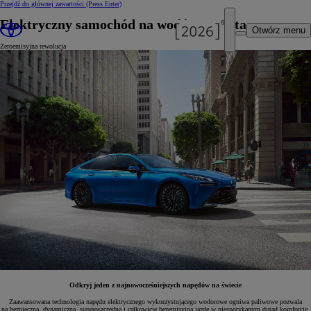
Przejdź do głównej zawartości
(Press Enter)
Elektryczny samochód na wodór - Toyota
Otwórz menu
Zeroemisyjna rewolucja
Odkryj jeden z najnowocześniejszych napędów na świecie
Zaawansowana technologia napędu elektrycznego wykorzystującego wodorowe ogniwa paliwowe pozwala
na bezpieczną, dynamiczną, superoszczędną i całkowicie bezemisyjną jazdę w niespotykanym dotąd komforcie.