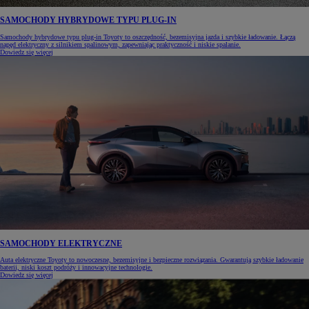
SAMOCHODY HYBRYDOWE TYPU PLUG-IN
Samochody hybrydowe typu plug-in Toyoty to oszczędność, bezemisyjna jazda i szybkie ładowanie. Łączą
napęd elektryczny z silnikiem spalinowym, zapewniając praktyczność i niskie spalanie.
Dowiedz się więcej
SAMOCHODY ELEKTRYCZNE
Auta elektryczne Toyoty to nowoczesne, bezemisyjne i bezpieczne rozwiązania. Gwarantują szybkie ładowanie
baterii, niski koszt podróży i innowacyjne technologie.
Dowiedz się więcej