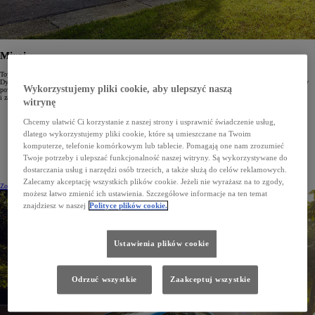
Mirai
Toyota Mirai to rewolucyjne auto elektryczne wyposażone w ogniwa paliwowe generujące energię z wodoru.
Dynamiczne osiągi i elegancka sylwetka przyciągają wzrok, gdziekolwiek się pojawisz. System oczyszczający
Wykorzystujemy pliki cookie, aby ulepszyć naszą
powietrze wpływa pozytywnie na otoczenie, sprawiając, że Mirai to jeden z najbardziej ekologicznych
i zaawansowanych samochodów na świecie.
witrynę
Chcemy ułatwić Ci korzystanie z naszej strony i usprawnić świadczenie usług,
Bezpieczna, dopracowana i zaawansowana technologia ogniw paliwowych Toyoty
dlatego wykorzystujemy pliki cookie, które są umieszczane na Twoim
Tankowanie wodoru trwa 5 min, a zasięg wynosi do 650 km
komputerze, telefonie komórkowym lub tablecie. Pomagają one nam zrozumieć
Niezwykle oszczędna i komfortowa jazda oraz emisje spalin poniżej zera
Twoje potrzeby i ulepszać funkcjonalność naszej witryny. Są wykorzystywane do
dostarczania usług i narzędzi osób trzecich, a także służą do celów reklamowych.
Zalecamy akceptację wszystkich plików cookie. Jeżeli nie wyrażasz na to zgody,
Zobacz cennik
(Opens in new window)
Dowiedz się więcej
możesz łatwo zmienić ich ustawienia. Szczegółowe informacje na ten temat
znajdziesz w naszej
Polityce plików cookie.
Ustawienia plików cookie
Odrzuć wszystkie
Zaakceptuj wszystkie