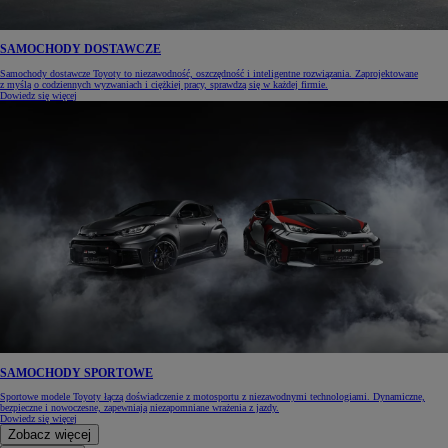
SAMOCHODY DOSTAWCZE
Samochody dostawcze Toyoty to niezawodność, oszczędność i inteligentne rozwiązania. Zaprojektowane
z myślą o codziennych wyzwaniach i ciężkiej pracy, sprawdzą się w każdej firmie.
Dowiedz się więcej
SAMOCHODY SPORTOWE
Sportowe modele Toyoty łączą doświadczenie z motosportu z niezawodnymi technologiami. Dynamiczne,
bezpieczne i nowoczesne, zapewniają niezapomniane wrażenia z jazdy.
Dowiedz się więcej
Zobacz więcej