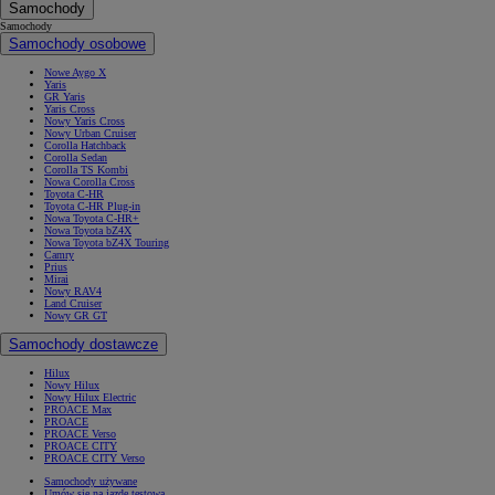
Samochody
Samochody
Samochody osobowe
Nowe Aygo X
Yaris
GR Yaris
Yaris Cross
Nowy Yaris Cross
Nowy Urban Cruiser
Corolla Hatchback
Corolla Sedan
Corolla TS Kombi
Nowa Corolla Cross
Toyota C-HR
Toyota C-HR Plug-in
Nowa Toyota C-HR+
Nowa Toyota bZ4X
Nowa Toyota bZ4X Touring
Camry
Prius
Mirai
Nowy RAV4
Land Cruiser
Nowy GR GT
Samochody dostawcze
Hilux
Nowy Hilux
Nowy Hilux Electric
PROACE Max
PROACE
PROACE Verso
PROACE CITY
PROACE CITY Verso
Samochody używane
Umów się na jazdę testową