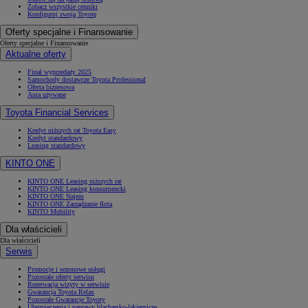
Zobacz wszystkie cenniki
Konfiguruj swoją Toyotę
Oferty specjalne i Finansowanie
Oferty specjalne i Finansowanie
Aktualne oferty
Finał wyprzedaży 2025
Samochody dostawcze Toyota Professional
Oferta biznesowa
Auta używane
Toyota Financial Services
Kredyt niższych rat Toyota Easy
Kredyt standardowy
Leasing standardowy
KINTO ONE
KINTO ONE Leasing niższych rat
KINTO ONE Leasing konsumencki
KINTO ONE Najem
KINTO ONE Zarządzanie flotą
KINTO Mobility
Dla właścicieli
Dla właścicieli
Serwis
Promocje i sezonowe usługi
Pozostałe oferty serwisu
Rezerwacja wizyty w serwisie
Gwarancja Toyota Relax
Pozostałe Gwarancje Toyoty
Ubezpieczenia i naprawy blacharsko-lakiernicze