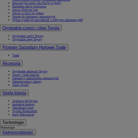
Innowacyjne usługi dla Twojej wygody
Bezpłatne Akcje Serwisowe
Serwis Dobrych Cen
Serwis w ASO się opłaca
Dostęp do informacji serwisowych
Wykaz wydanych zaświadczeń o odbytym szkoleniu (pdf)
Oryginalne części i oleje Toyota
Oryginalne części Toyoty
Oryginalne oleje Toyoty
Program Sprzedaży Hurtowej Trade
Trade
Akcesoria
Oryginalne akcesoria Toyoty
Opony i koła zimowe
Zabudowy samochodów dostawczych
Zabezpieczenia i alarmy
Sklep Toyoty
Strefa klienta
Aplikacja MyToyota
Instrukcje obsługi
Aktualizacja map
System Bluetooth®
Karty Ratownicze
Technologie
Technologie
Elektromobilność