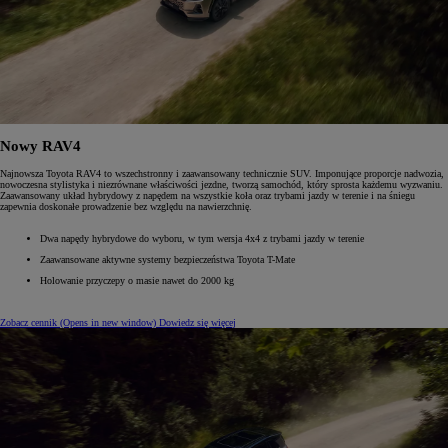
Nowy RAV4
Najnowsza Toyota RAV4 to wszechstronny i zaawansowany technicznie SUV. Imponujące proporcje nadwozia,
nowoczesna stylistyka i niezrównane właściwości jezdne, tworzą samochód, który sprosta każdemu wyzwaniu.
Zaawansowany układ hybrydowy z napędem na wszystkie koła oraz trybami jazdy w terenie i na śniegu
zapewnia doskonałe prowadzenie bez względu na nawierzchnię.
Dwa napędy hybrydowe do wyboru, w tym wersja 4x4 z trybami jazdy w terenie
Zaawansowane aktywne systemy bezpieczeństwa Toyota T-Mate
Holowanie przyczepy o masie nawet do 2000 kg
Zobacz cennik
(Opens in new window)
Dowiedz się więcej