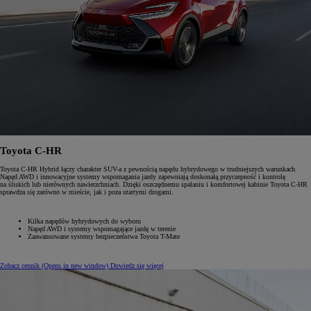
Toyota C-HR
Toyota C-HR Hybrid łączy charakter SUV-a z pewnością napędu hybrydowego w trudniejszych warunkach.
Napęd AWD i innowacyjne systemy wspomagania jazdy zapewniają doskonałą przyczepność i kontrolę
na śliskich lub nierównych nawierzchniach. Dzięki oszczędnemu spalaniu i komfortowej kabinie Toyota C-HR
sprawdza się zarówno w mieście, jak i poza utartymi drogami.
Kilka napędów hybrydowych do wyboru
Napęd AWD i systemy wspomagające jazdę w terenie
Zaawansowane systemy bezpieczeństwa Toyota T-Mate
Zobacz cennik
(Opens in new window)
Dowiedz się więcej