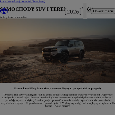
Przejdź do głównej zawartości
(Press Enter)
SAMOCHODY SUV I TERENOWE (4X4)
Otwórz menu
Auta gotowe na wszystko
Ekonomiczne SUV-y i samochody terenowe Toyoty to początek dobrej przygody
Terenowe auta Toyoty z napędem 4x4 od ponad 60 lat stawiają czoła najcięższym wyzwaniom. Najnowsze
rozwiązania konstrukcyjne i innowacje technologiczne zastosowane w tych dużych samochodach osobowych
pozwalają na jeszcze większy komfort jazdy i pewność w terenie, a duży bagażnik ułatwia przewożenie
wszystkich niezbędnych Ci przedmiotów. Sprawdź, jaki SUV (duży czy mały) będzie najlepszym wyborem dla
Ciebie i Twojej rodziny.