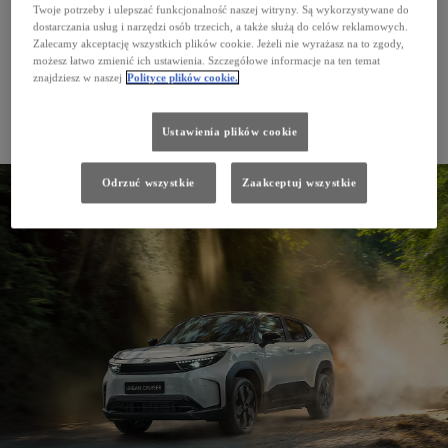
Twoje potrzeby i ulepszać funkcjonalność naszej witryny. Są wykorzystywane do
dostarczania usług i narzędzi osób trzecich, a także służą do celów reklamowych.
Zalecamy akceptację wszystkich plików cookie. Jeżeli nie wyrażasz na to zgody,
możesz łatwo zmienić ich ustawienia. Szczegółowe informacje na ten temat
znajdziesz w naszej
Polityce plików cookie.
Ustawienia plików cookie
Nowy Hilux Electric
Odrzuć wszystkie
Zaakceptuj wszystkie