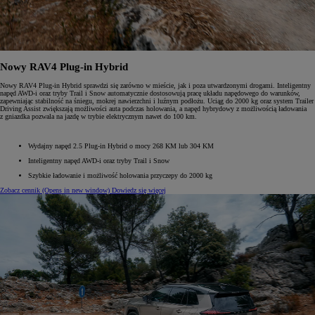
Nowy RAV4 Plug-in Hybrid
Nowy RAV4 Plug-in Hybrid sprawdzi się zarówno w mieście, jak i poza utwardzonymi drogami. Inteligentny
napęd AWD-i oraz tryby Trail i Snow automatycznie dostosowują pracę układu napędowego do warunków,
zapewniając stabilność na śniegu, mokrej nawierzchni i luźnym podłożu. Uciąg do 2000 kg oraz system Trailer
Driving Assist zwiększają możliwości auta podczas holowania, a napęd hybrydowy z możliwością ładowania
z gniazdka pozwala na jazdę w trybie elektrycznym nawet do 100 km.
Wydajny napęd 2.5 Plug-in Hybrid o mocy 268 KM lub 304 KM
Inteligentny napęd AWD-i oraz tryby Trail i Snow
Szybkie ładowanie i możliwość holowania przyczepy do 2000 kg
Zobacz cennik
(Opens in new window)
Dowiedz się więcej