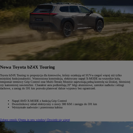
Nowa Toyota bZ4X Touring
Toyota bZ4X Touring to propozycja dla kierowców, którzy oczekują od SUV-a czegoś więcej niż tylko
miejskiej funkcjonalności. Wzmocniona konstrukcja, elektryczny napęd X-MODE na wszystkie koła,
tempomat terenowy Grip Control oraz Multi-Terrain Monitor zapewniają pełną kontrolę na śliskiej, błotnistej
czy kamienistej nawierzchni. Charakter auta podkreślają 20" felgi aluminiowe, szerokie nadkola i relingi
dachowe, a zasięg do 591 km pozwala planować dalsze wyprawy bez ograniczeń.
Napęd AWD X-MODE z funkcją Grip Control
Dwusilnikowy układ elektryczny o mocy 380 KM i zasięgu do 591 km
Wytrzymałe nadwozie i przestronna kabina
Zobacz cennik
(Opens in new window)
Dowiedz się więcej