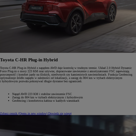
Toyota C-HR Plug-in Hybrid
Toyota C-HR Plug-in Hybrid z napędem AWD daje kontrolę w trudnym terenie. Układ 2.0 Hybrid Dynamic
Force Plug-in o mocy 223 KM oraz sztywne, dopracowane zawieszenie z amortyzatorami FSC zapewniają
przyczepność i komfort jazdy na śliskich, nierównych czy kamienistych nawierzchniach. Funkcja Geofencing
optymalizuje źródło napędu w zależności od lokalizacji, a zasięg do 804 km w trybach elektrycznym
i hybrydowym pozwala pokonywać długie dystanse bez ograniczeń.
Napęd AWD 223 KM i stabilne zawieszenie FSC
Zasięg do 804 km w trybach elektrycznym i hybrydowym
Geofencing i komfortowa kabina w każdych warunkach
Zobacz cennik
(Opens in new window)
Dowiedz się więcej