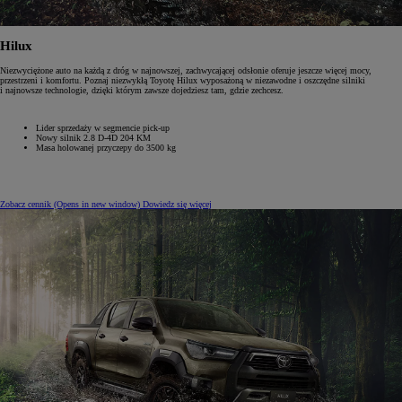
Hilux
Niezwyciężone auto na każdą z dróg w najnowszej, zachwycającej odsłonie oferuje jeszcze więcej mocy,
przestrzeni i komfortu. Poznaj niezwykłą Toyotę Hilux wyposażoną w niezawodne i oszczędne silniki
i najnowsze technologie, dzięki którym zawsze dojedziesz tam, gdzie zechcesz.
Lider sprzedaży w segmencie pick-up
Nowy silnik 2.8‎ D-4D ‎204‎ KM
Masa holowanej przyczepy do 3500 kg
Zobacz cennik
(Opens in new window)
Dowiedz się więcej