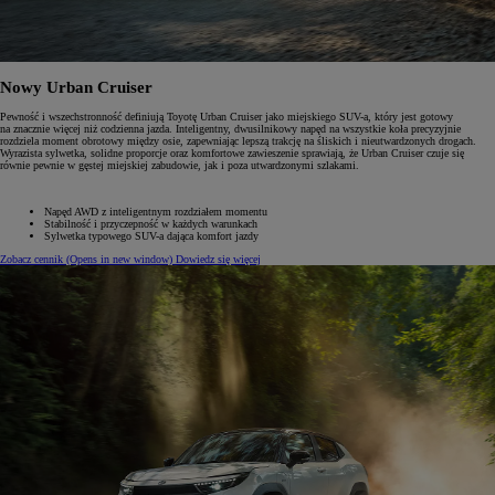
Nowy Urban Cruiser
Pewność i wszechstronność definiują Toyotę Urban Cruiser jako miejskiego SUV-a, który jest gotowy
na znacznie więcej niż codzienna jazda. Inteligentny, dwusilnikowy napęd na wszystkie koła precyzyjnie
rozdziela moment obrotowy między osie, zapewniając lepszą trakcję na śliskich i nieutwardzonych drogach.
Wyrazista sylwetka, solidne proporcje oraz komfortowe zawieszenie sprawiają, że Urban Cruiser czuje się
równie pewnie w gęstej miejskiej zabudowie, jak i poza utwardzonymi szlakami.
Napęd AWD z inteligentnym rozdziałem momentu
Stabilność i przyczepność w każdych warunkach
Sylwetka typowego SUV-a dająca komfort jazdy
Zobacz cennik
(Opens in new window)
Dowiedz się więcej