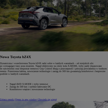
Nowa Toyota bZ4X
Dynamiczna i wszechstronna Toyota bZ4X radzi sobie w każdych warunkach – od miejskich ulic
po wymagające trasy poza miastem. Napęd elektryczny na cztery koła X-MODE, tryby jazdy dopasowane
do nawierzchni oraz tempomat terenowy Grip Control dbają o przyczepność i precyzję prowadzenia w trudnym
terenie. Przestronna kabina, nowoczesne technologie i zasięg do 569 km gwarantują komfortowe i bezpieczne
podróże w każdych warunkach.
Napęd AWD X-MODE i tryby terenowe
Zasięg do 569 km i szybkie ładowanie DC
Komfortowe wnętrze i nowoczesne technologie
Zobacz cennik
(Opens in new window)
Dowiedz się więcej