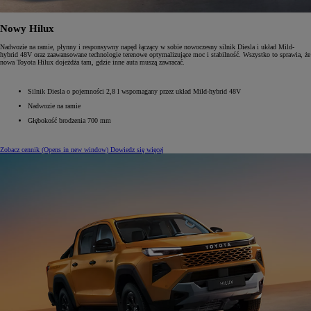
Nowy Hilux
Nadwozie na ramie, płynny i responsywny napęd łączący w sobie nowoczesny silnik Diesla i układ Mild-
hybrid 48V oraz zaawansowane technologie terenowe optymalizujące moc i stabilność. Wszystko to sprawia, że
nowa Toyota Hilux dojeżdża tam, gdzie inne auta muszą zawracać.
Silnik Diesla o pojemności 2,8 l wspomagany przez układ Mild-hybrid 48V
Nadwozie na ramie
Głębokość brodzenia 700 mm
Zobacz cennik
(Opens in new window)
Dowiedz się więcej