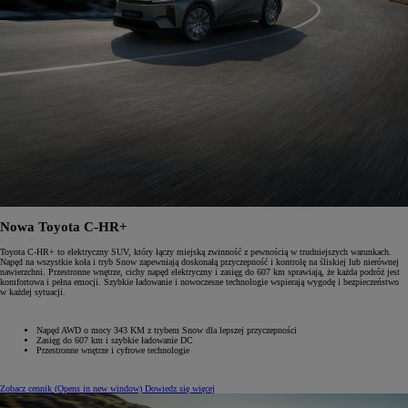
Nowa Toyota C-HR+
Toyota C-HR+ to elektryczny SUV, który łączy miejską zwinność z pewnością w trudniejszych warunkach.
Napęd na wszystkie koła i tryb Snow zapewniają doskonałą przyczepność i kontrolę na śliskiej lub nierównej
nawierzchni. Przestronne wnętrze, cichy napęd elektryczny i zasięg do 607 km sprawiają, że każda podróż jest
komfortowa i pełna emocji. Szybkie ładowanie i nowoczesne technologie wspierają wygodę i bezpieczeństwo
w każdej sytuacji.
Napęd AWD o mocy 343 KM z trybem Snow dla lepszej przyczepności
Zasięg do 607 km i szybkie ładowanie DC
Przestronne wnętrze i cyfrowe technologie
Zobacz cennik
(Opens in new window)
Dowiedz się więcej