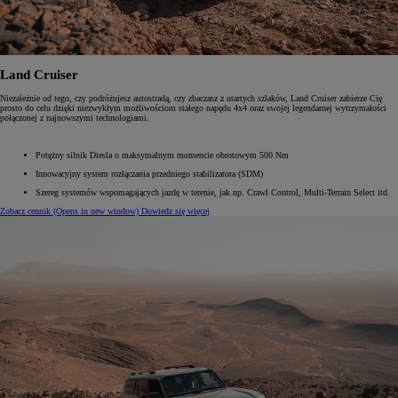
Land Cruiser
Niezależnie od tego, czy podróżujesz autostradą, czy zbaczasz z utartych szlaków, Land Cruiser zabierze Cię
prosto do celu dzięki niezwykłym możliwościom stałego napędu 4x4 oraz swojej legendarnej wytrzymałości
połączonej z najnowszymi technologiami.
Potężny silnik Diesla o maksymalnym momencie obrotowym 500 Nm
Innowacyjny system rozłączania przedniego stabilizatora (SDM)
Szereg systemów wspomagających jazdę w terenie, jak np. Crawl Control, Multi-Terrain Select itd.
Zobacz cennik
(Opens in new window)
Dowiedz się więcej