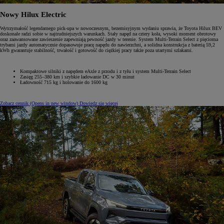
Nowy Hilux Electric
Wytrzymałość legendarnego pick-upa w nowoczesnym, bezemisyjnym wydaniu sprawia, że Toyota Hilux BEV
doskonale radzi sobie w najtrudniejszych warunkach. Stały napęd na cztery koła, wysoki moment obrotowy
oraz zaawansowane zawieszenie zapewniają pewność jazdy w terenie. System Multi-Terrain Select z pięcioma
trybami jazdy automatycznie dopasowuje pracę napędu do nawierzchni, a solidna konstrukcja z baterią 59,2
kWh gwarantuje stabilność, trwałość i gotowość do ciężkiej pracy także poza utartymi szlakami.
Kompaktowe silniki z napędem eAxle z przodu i z tyłu i system Multi-Terrain Select
Zasięg 255–380 km i szybkie ładowanie DC w 30 minut
Ładowność 715 kg i holowanie do 1600 kg
Zobacz cennik
(Opens in new window)
Dowiedz się więcej