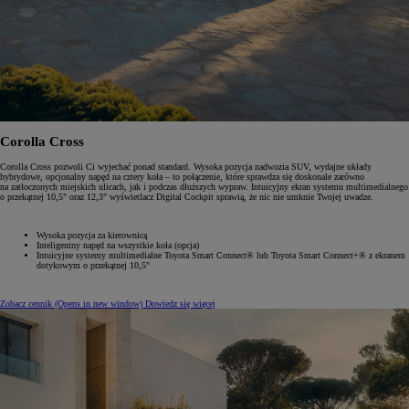
Corolla Cross
Corolla Cross pozwoli Ci wyjechać ponad standard. Wysoka pozycja nadwozia SUV, wydajne układy
hybrydowe, opcjonalny napęd na cztery koła – to połączenie, które sprawdza się doskonale zarówno
na zatłoczonych miejskich ulicach, jak i podczas dłuższych wypraw. Intuicyjny ekran systemu multimedialnego
o przekątnej 10,5" oraz 12,3" wyświetlacz Digital Cockpit sprawią, że nic nie umknie Twojej uwadze.
Wysoka pozycja za kierownicą
Inteligentny napęd na wszystkie koła (opcja)
Intuicyjne systemy multimedialne Toyota Smart Connect® lub Toyota Smart Connect+® z ekranem
dotykowym o przekątnej 10,5"
Zobacz cennik
(Opens in new window)
Dowiedz się więcej